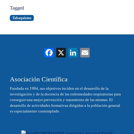
Tagged
Tabaquismo
Fa
X
Li
E
ce
nk
m
bo
ed
ail
Asociación Científica
ok
In
Fundada en 1994, sus objetivos inciden en el desarrollo de la
investigación y de la docencia de las enfermedades respiratorias para
conseguir una mejor prevención y tratamiento de las mismas. El
desarrollo de actividades formativas dirigidas a la población general
es especialmente contemplado.