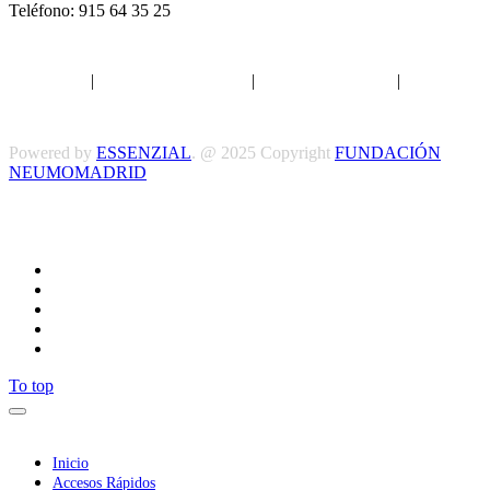
Teléfono: 915 64 35 25
Aviso legal
|
Política de privacidad
|
Política de Cookies
|
Términos
y Condiciones
Powered by
ESSENZIAL
. @ 2025 Copyright
FUNDACIÓN
NEUMOMADRID
Síguenos
To top
Inicio
Accesos Rápidos