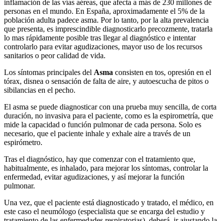
inflamación de las vías aéreas, que afecta a más de 230 millones de
personas en el mundo. En España, aproximadamente el 5% de la
población adulta padece asma. Por lo tanto, por la alta prevalencia
que presenta, es imprescindible diagnosticarlo precozmente, tratarla
lo mas rápidamente posible tras llegar al diagnóstico e intentar
controlarlo para evitar agudizaciones, mayor uso de los recursos
sanitarios o peor calidad de vida.
Los síntomas principales del
Asma
consisten en tos, opresión en el
tórax, disnea o sensación de falta de aire, y autoescucha de pitos o
sibilancias en el pecho.
El asma se puede diagnosticar con una prueba muy sencilla, de corta
duración, no invasiva para el paciente, como es la espirometría, que
mide la capacidad o función pulmonar de cada persona. Solo es
necesario, que el paciente inhale y exhale aire a través de un
espirómetro.
Tras el diagnóstico, hay que comenzar con el tratamiento que,
habitualmente, es inhalado, para mejorar los síntomas, controlar la
enfermedad, evitar agudizaciones, y así mejorar la función
pulmonar.
Una vez, que el paciente está diagnosticado y tratado, el médico, en
este caso el neumólogo (especialista que se encarga del estudio y
tratamiento de las enfermedades respiratorias), deberá, ir ajustando la