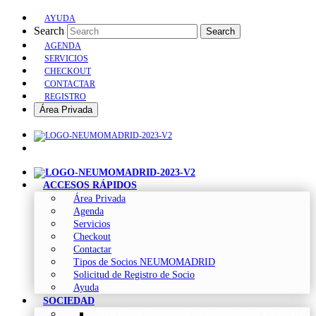
AYUDA
Search
Search
AGENDA
SERVICIOS
CHECKOUT
CONTACTAR
REGISTRO
Área Privada
ACCESOS RÁPIDOS
Área Privada
Agenda
Servicios
Checkout
Contactar
Tipos de Socios NEUMOMADRID
Solicitud de Registro de Socio
Ayuda
SOCIEDAD
Sociedad Madrileña de Neumología y Cirugía