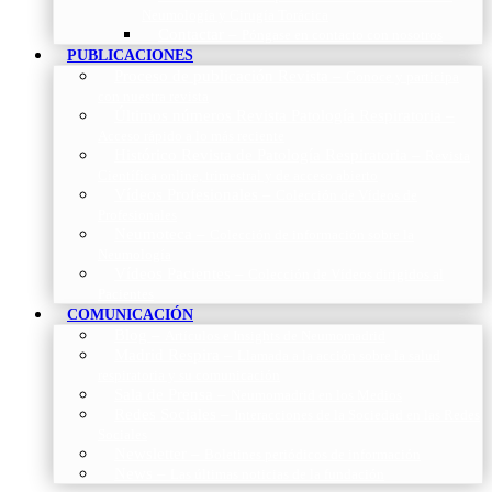
Neumología y Cirugía Torácica
Contactar
–
Póngase en contacto con nosotros
PUBLICACIONES
Proceso de publicación Revista
–
Conoce y participa
con nuestra revista
Últimos números Revista Patología Respiratoria
–
Acceso rápido a lo más reciente
Histórico Revista de Patología Respiratoria
–
Revista
Científica online, trimestral y de acceso abierto
Vídeos Profesionales
–
Colección de Vídeos de
Profesionales
Neumoteca
–
Colección de información sobre la
Neumología
Vídeos Pacientes
–
Colección de Vídeos dirigidos al
Pacientes
COMUNICACIÓN
Blog
–
Artículos e Insights de Neumomadrid
Madrid Respira
–
Llamada a la acción sobre la salud
respiratoria y su comunicación
Sala de Prensa
–
Neumomadrid en los Medios
Redes Sociales
–
Interacciones de la Sociedad en las Redes
Sociales
Newsletter
–
Boletines periódicos de información
News
–
Las últimas noticias de la fundación