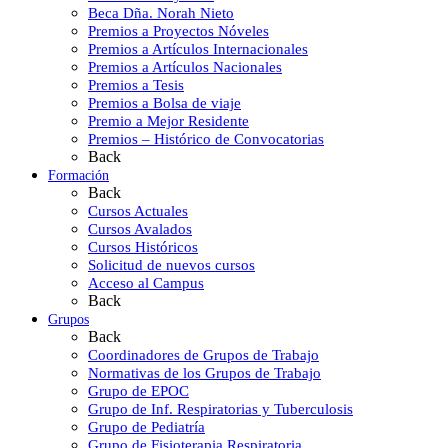
Beca Dña. Norah Nieto
Premios a Proyectos Nóveles
Premios a Artículos Internacionales
Premios a Artículos Nacionales
Premios a Tesis
Premios a Bolsa de viaje
Premio a Mejor Residente
Premios – Histórico de Convocatorias
Back
Formación
Back
Cursos Actuales
Cursos Avalados
Cursos Históricos
Solicitud de nuevos cursos
Acceso al Campus
Back
Grupos
Back
Coordinadores de Grupos de Trabajo
Normativas de los Grupos de Trabajo
Grupo de EPOC
Grupo de Inf. Respiratorias y Tuberculosis
Grupo de Pediatría
Grupo de Fisioterapia Respiratoria