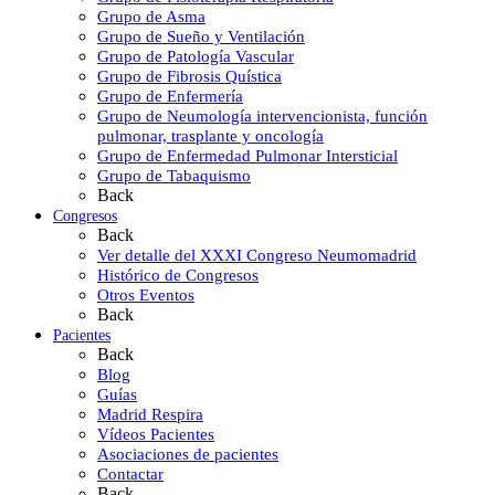
Grupo de Asma
Grupo de Sueño y Ventilación
Grupo de Patología Vascular
Grupo de Fibrosis Quística
Grupo de Enfermería
Grupo de Neumología intervencionista, función
pulmonar, trasplante y oncología
Grupo de Enfermedad Pulmonar Intersticial
Grupo de Tabaquismo
Back
Congresos
Back
Ver detalle del XXXI Congreso Neumomadrid
Histórico de Congresos
Otros Eventos
Back
Pacientes
Back
Blog
Guías
Madrid Respira
Vídeos Pacientes
Asociaciones de pacientes
Contactar
Back