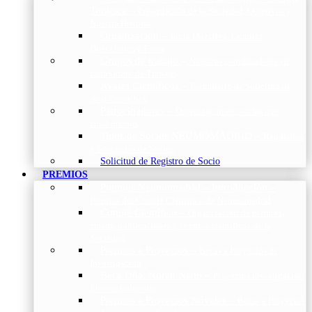
Torácica
–
Presentación de la Sociedad, Objetivos y
Nuestra Historia
Organización
–
Junta Directiva, Comités,
Direcciones y Foros
Grupos de trabajo
–
Nuestros coordinadores en
cada Grupo de Trabajo
Avales Científicos
–
Formulario de Solicitud de
Aval Científico
Patrocinadores
–
Organizaciones con las que
colaboramos
Tipos de Socios NEUMOMADRID
–
Requisitos
y beneficios de Socios
Solicitud de Registro de Socio
PREMIOS
Premios Neumomadrid – Introducción
–
Premios del Comité Científico de Neumomadrid
Comité Científico
–
Organización de premios,
cursos, publicaciones y eventos científicos de la
Sociedad
Premios a Proyectos
–
Becas a Proyectos de
Investigación
Beca Dña. Norah Nieto
–
Proyectos investigación
fibrosis pulmonar
Premios a Proyectos Nóveles
–
Becas a Proyectos