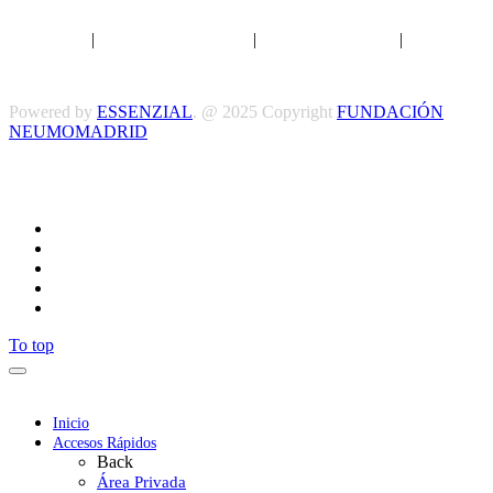
Aviso legal
|
Política de privacidad
|
Política de Cookies
|
Términos
y Condiciones
Powered by
ESSENZIAL
. @ 2025 Copyright
FUNDACIÓN
NEUMOMADRID
Síguenos
To top
Inicio
Accesos Rápidos
Back
Área Privada