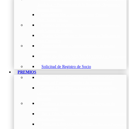
Torácica
–
Presentación de la Sociedad, Objetivos y
Nuestra Historia
Organización
–
Junta Directiva, Comités,
Direcciones y Foros
Grupos de trabajo
–
Nuestros coordinadores en
cada Grupo de Trabajo
Avales Científicos
–
Formulario de Solicitud de
Aval Científico
Patrocinadores
–
Organizaciones con las que
colaboramos
Tipos de Socios NEUMOMADRID
–
Requisitos
y beneficios de Socios
Solicitud de Registro de Socio
PREMIOS
Premios Neumomadrid – Introducción
–
Premios del Comité Científico de Neumomadrid
Comité Científico
–
Organización de premios,
cursos, publicaciones y eventos científicos de la
Sociedad
Premios a Proyectos
–
Becas a Proyectos de
Investigación
Beca Dña. Norah Nieto
–
Proyectos investigación
fibrosis pulmonar
Premios a Proyectos Nóveles
–
Becas a Proyectos