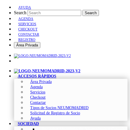
AYUDA
Search
Search
AGENDA
SERVICIOS
CHECKOUT
CONTACTAR
REGISTRO
Área Privada
ACCESOS RÁPIDOS
Área Privada
Agenda
Servicios
Checkout
Contactar
Tipos de Socios NEUMOMADRID
Solicitud de Registro de Socio
Ayuda
SOCIEDAD
Sociedad Madrileña de Neumología y Cirugía