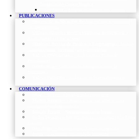
Neumología y Cirugía Torácica
Contactar
–
Póngase en contacto con nosotros
PUBLICACIONES
Proceso de publicación Revista
–
Conoce y participa
con nuestra revista
Últimos números Revista Patología Respiratoria
–
Acceso rápido a lo más reciente
Histórico Revista de Patología Respiratoria
–
Revista
Científica online, trimestral y de acceso abierto
Vídeos Profesionales
–
Colección de Vídeos de
Profesionales
Neumoteca
–
Colección de información sobre la
Neumología
Vídeos Pacientes
–
Colección de Vídeos dirigidos al
Pacientes
COMUNICACIÓN
Blog
–
Artículos e Insights de Neumomadrid
Madrid Respira
–
Llamada a la acción sobre la salud
respiratoria y su comunicación
Sala de Prensa
–
Neumomadrid en los Medios
Redes Sociales
–
Interacciones de la Sociedad en las Redes
Sociales
Newsletter
–
Boletines periódicos de información
News
–
Las últimas noticias de la fundación