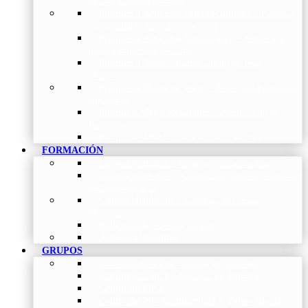
de Investigación Nóveles
Premios a Artículos Internacionales
–
Premio a
la mejor Publicación Internacional
Premios a Artículos Nacionales
–
Premio a la
mejor Publicación Nacional
Premios a Tesis
–
Premio a la mejor Tesis
Doctoral
Premios a Bolsa de viaje
–
Becas para Formación
en Centros
Premio a Mejor Residente
–
Premio al mejor
Residente
Premios – Histórico de Convocatorias
FORMACIÓN
Cursos Actuales
–
Catálogo de Cursos Actuales
Cursos Avalados
–
Catalogo de cursos avalados por
NEUMOMADRID
Cursos Históricos
–
Catálogo de Cursos
Históricos
Solicitud de nuevos cursos
Acceso al Campus
GRUPOS
Coordinadores de Grupos de Trabajo
Normativas de los Grupos de Trabajo
Grupo de EPOC
Grupo de Inf. Respiratorias y Tuberculosis