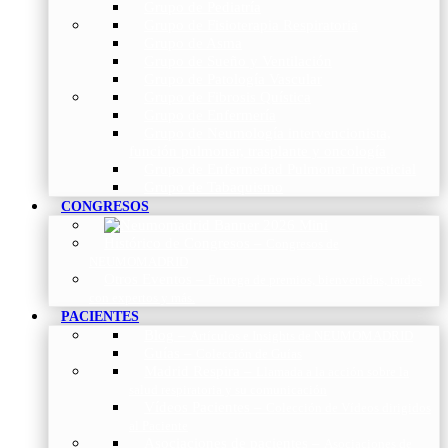
Grupo de Pediatría
Grupo de Fisioterapia Respiratoria
Grupo de Asma
Grupo de Sueño y Ventilación
Grupo de Patología Vascular
Grupo de Fibrosis Quística
Grupo de Enfermería
Grupo de Neumología intervencionista,
función pulmonar, trasplante y oncología
Grupo de Enfermedad Pulmonar Intersticial
Grupo de Tabaquismo
CONGRESOS
Histórico de Congresos
–
Congresos de
NEUMOMADRID
Otros Eventos
–
Entrega de premios, bienvenidas, tardes
con expertos y más.
PACIENTES
Blog
–
Artículos e Insights de NEUMOMADRID
Guías
–
Colección de Guías
Madrid Respira
–
Llamada a la acción sobre la
salud respiratoria y su comunicación
Vídeos Pacientes
–
Colección de Vídeos dirigidos
al Paciente
Asociaciones de pacientes
–
Asociaciones de