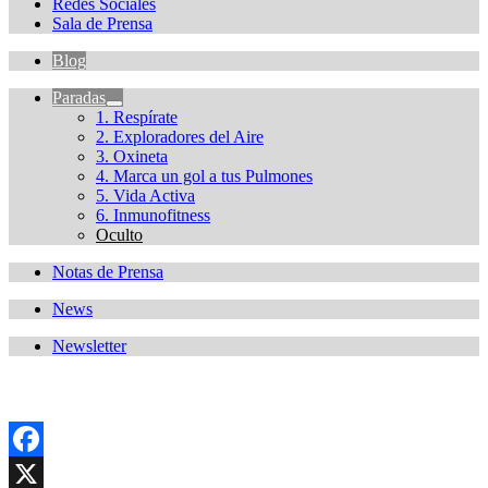
Redes Sociales
Sala de Prensa
Blog
Paradas
1. Respírate
2. Exploradores del Aire
3. Oxineta
4. Marca un gol a tus Pulmones
5. Vida Activa
6. Inmunofitness
Oculto
Notas de Prensa
News
Newsletter
Facebook