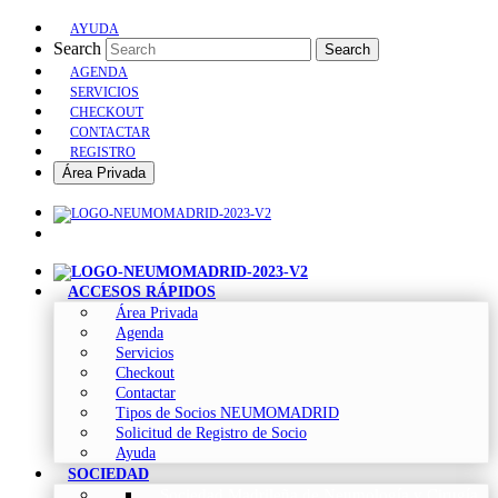
AYUDA
Search
Search
AGENDA
SERVICIOS
CHECKOUT
CONTACTAR
REGISTRO
Área Privada
ACCESOS RÁPIDOS
Área Privada
Agenda
Servicios
Checkout
Contactar
Tipos de Socios NEUMOMADRID
Solicitud de Registro de Socio
Ayuda
SOCIEDAD
Sociedad Madrileña de Neumología y Cirugía