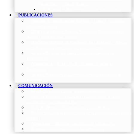
Neumología y Cirugía Torácica
Contactar
–
Póngase en contacto con nosotros
PUBLICACIONES
Proceso de publicación Revista
–
Conoce y participa
con nuestra revista
Últimos números Revista Patología Respiratoria
–
Acceso rápido a lo más reciente
Histórico Revista de Patología Respiratoria
–
Revista
Científica online, trimestral y de acceso abierto
Vídeos Profesionales
–
Colección de Vídeos de
Profesionales
Neumoteca
–
Colección de información sobre la
Neumología
Vídeos Pacientes
–
Colección de Vídeos dirigidos al
Pacientes
COMUNICACIÓN
Blog
–
Artículos e Insights de Neumomadrid
Madrid Respira
–
Llamada a la acción sobre la salud
respiratoria y su comunicación
Sala de Prensa
–
Neumomadrid en los Medios
Redes Sociales
–
Interacciones de la Sociedad en las Redes
Sociales
Newsletter
–
Boletines periódicos de información
News
–
Las últimas noticias de la fundación