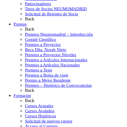
Patrocinadores
Tipos de Socios NEUMOMADRID
Solicitud de Registro de Socio
Back
Premios
Back
Premios Neumomadrid – Introducción
Comité Científico
Premios a Proyectos
Beca Dña. Norah Nieto
Premios a Proyectos Nóveles
Premios a Artículos Internacionales
Premios a Artículos Nacionales
Premios a Tesis
Premios a Bolsa de viaje
Premio a Mejor Residente
Premios – Histórico de Convocatorias
Back
Formación
Back
Cursos Actuales
Cursos Avalados
Cursos Históricos
Solicitud de nuevos cursos
Acceso al Campus