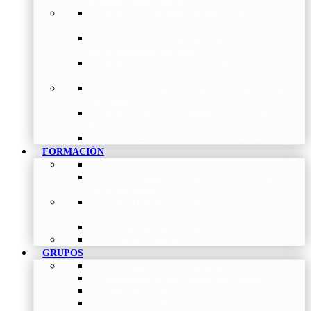
de Investigación Nóveles
Premios a Artículos Internacionales
–
Premio a
la mejor Publicación Internacional
Premios a Artículos Nacionales
–
Premio a la
mejor Publicación Nacional
Premios a Tesis
–
Premio a la mejor Tesis
Doctoral
Premios a Bolsa de viaje
–
Becas para Formación
en Centros
Premio a Mejor Residente
–
Premio al mejor
Residente
Premios – Histórico de Convocatorias
FORMACIÓN
Cursos Actuales
–
Catálogo de Cursos Actuales
Cursos Avalados
–
Catalogo de cursos avalados por
NEUMOMADRID
Cursos Históricos
–
Catálogo de Cursos
Históricos
Solicitud de nuevos cursos
Acceso al Campus
GRUPOS
Coordinadores de Grupos de Trabajo
Normativas de los Grupos de Trabajo
Grupo de EPOC
Grupo de Inf. Respiratorias y Tuberculosis