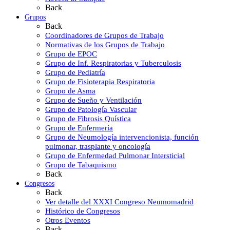
Back
Grupos
Back
Coordinadores de Grupos de Trabajo
Normativas de los Grupos de Trabajo
Grupo de EPOC
Grupo de Inf. Respiratorias y Tuberculosis
Grupo de Pediatría
Grupo de Fisioterapia Respiratoria
Grupo de Asma
Grupo de Sueño y Ventilación
Grupo de Patología Vascular
Grupo de Fibrosis Quística
Grupo de Enfermería
Grupo de Neumología intervencionista, función
pulmonar, trasplante y oncología
Grupo de Enfermedad Pulmonar Intersticial
Grupo de Tabaquismo
Back
Congresos
Back
Ver detalle del XXXI Congreso Neumomadrid
Histórico de Congresos
Otros Eventos
Back