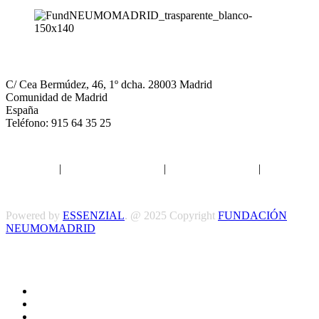
NEUMOMADRID
C/ Cea Bermúdez, 46, 1º dcha. 28003 Madrid
Comunidad de Madrid
España
Teléfono: 915 64 35 25
Aviso legal
|
Política de privacidad
|
Política de Cookies
|
Términos
y Condiciones
Powered by
ESSENZIAL
. @ 2025 Copyright
FUNDACIÓN
NEUMOMADRID
Síguenos