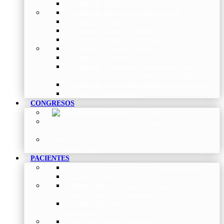
Grupo de Pediatría
Grupo de Fisioterapia Respiratoria
Grupo de Asma
Grupo de Sueño y Ventilación
Grupo de Patología Vascular
Grupo de Fibrosis Quística
Grupo de Enfermería
Grupo de Neumología intervencionista,
función pulmonar, trasplante y oncología
Grupo de Enfermedad Pulmonar Intersticial
Grupo de Tabaquismo
CONGRESOS
Histórico de Congresos
–
Congresos de
NEUMOMADRID
Otros Eventos
–
Entrega de premios, bienvenidas, tardes
con expertos y más.
PACIENTES
Blog
–
Artículos e Insights de NEUMOMADRID
Guías
–
Colección de Guías
Madrid Respira
–
Llamada a la acción sobre la
salud respiratoria y su comunicación
Vídeos Pacientes
–
Colección de Vídeos dirigidos
al Paciente
Asociaciones de pacientes
–
Asociaciones de