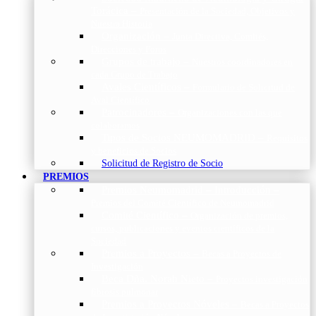
Torácica
–
Presentación de la Sociedad, Objetivos y
Nuestra Historia
Organización
–
Junta Directiva, Comités,
Direcciones y Foros
Grupos de trabajo
–
Nuestros coordinadores en
cada Grupo de Trabajo
Avales Científicos
–
Formulario de Solicitud de
Aval Científico
Patrocinadores
–
Organizaciones con las que
colaboramos
Tipos de Socios NEUMOMADRID
–
Requisitos
y beneficios de Socios
Solicitud de Registro de Socio
PREMIOS
Premios Neumomadrid – Introducción
–
Premios del Comité Científico de Neumomadrid
Comité Científico
–
Organización de premios,
cursos, publicaciones y eventos científicos de la
Sociedad
Premios a Proyectos
–
Becas a Proyectos de
Investigación
Beca Dña. Norah Nieto
–
Proyectos investigación
fibrosis pulmonar
Premios a Proyectos Nóveles
–
Becas a Proyectos