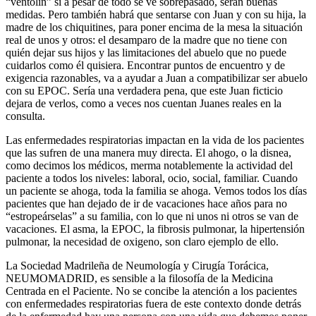
“ventolin” si a pesar de todo se ve sobrepasado, serán buenas
medidas. Pero también habrá que sentarse con Juan y con su hija, la
madre de los chiquitines, para poner encima de la mesa la situación
real de unos y otros: el desamparo de la madre que no tiene con
quién dejar sus hijos y las limitaciones del abuelo que no puede
cuidarlos como él quisiera. Encontrar puntos de encuentro y de
exigencia razonables, va a ayudar a Juan a compatibilizar ser abuelo
con su EPOC. Sería una verdadera pena, que este Juan ficticio
dejara de verlos, como a veces nos cuentan Juanes reales en la
consulta.
Las enfermedades respiratorias impactan en la vida de los pacientes
que las sufren de una manera muy directa. El ahogo, o la disnea,
como decimos los médicos, merma notablemente la actividad del
paciente a todos los niveles: laboral, ocio, social, familiar. Cuando
un paciente se ahoga, toda la familia se ahoga. Vemos todos los días
pacientes que han dejado de ir de vacaciones hace años para no
“estropeárselas” a su familia, con lo que ni unos ni otros se van de
vacaciones. El asma, la EPOC, la fibrosis pulmonar, la hipertensión
pulmonar, la necesidad de oxigeno, son claro ejemplo de ello.
La Sociedad Madrileña de Neumología y Cirugía Torácica,
NEUMOMADRID, es sensible a la filosofía de la Medicina
Centrada en el Paciente. No se concibe la atención a los pacientes
con enfermedades respiratorias fuera de este contexto donde detrás