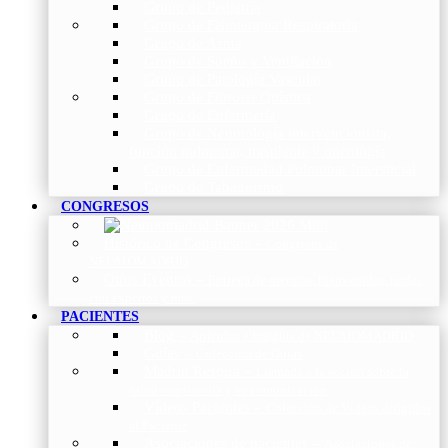
Grupo de Pediatría
Grupo de Fisioterapia Respiratoria
Grupo de Asma
Grupo de Sueño y Ventilación
Grupo de Patología Vascular
Grupo de Fibrosis Quística
Grupo de Enfermería
Grupo de Neumología intervencionista,
función pulmonar, trasplante y oncología
Grupo de Enfermedad Pulmonar Intersticial
Grupo de Tabaquismo
CONGRESOS
Histórico de Congresos
–
Congresos de
NEUMOMADRID
Otros Eventos
–
Entrega de premios, bienvenidas, tardes
con expertos y más.
PACIENTES
Blog
–
Artículos e Insights de NEUMOMADRID
Guías
–
Colección de Guías
Madrid Respira
–
Llamada a la acción sobre la
salud respiratoria y su comunicación
Vídeos Pacientes
–
Colección de Vídeos dirigidos
al Paciente
Asociaciones de pacientes
–
Asociaciones de