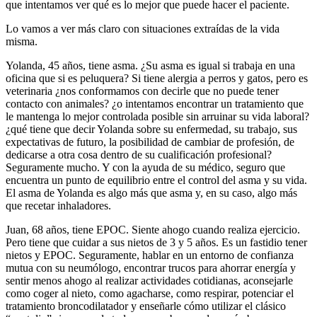
que intentamos ver qué es lo mejor que puede hacer el paciente.
Lo vamos a ver más claro con situaciones extraídas de la vida
misma.
Yolanda, 45 años, tiene asma. ¿Su asma es igual si trabaja en una
oficina que si es peluquera? Si tiene alergia a perros y gatos, pero es
veterinaria ¿nos conformamos con decirle que no puede tener
contacto con animales? ¿o intentamos encontrar un tratamiento que
le mantenga lo mejor controlada posible sin arruinar su vida laboral?
¿qué tiene que decir Yolanda sobre su enfermedad, su trabajo, sus
expectativas de futuro, la posibilidad de cambiar de profesión, de
dedicarse a otra cosa dentro de su cualificación profesional?
Seguramente mucho. Y con la ayuda de su médico, seguro que
encuentra un punto de equilibrio entre el control del asma y su vida.
El asma de Yolanda es algo más que asma y, en su caso, algo más
que recetar inhaladores.
Juan, 68 años, tiene EPOC. Siente ahogo cuando realiza ejercicio.
Pero tiene que cuidar a sus nietos de 3 y 5 años. Es un fastidio tener
nietos y EPOC. Seguramente, hablar en un entorno de confianza
mutua con su neumólogo, encontrar trucos para ahorrar energía y
sentir menos ahogo al realizar actividades cotidianas, aconsejarle
como coger al nieto, como agacharse, como respirar, potenciar el
tratamiento broncodilatador y enseñarle cómo utilizar el clásico