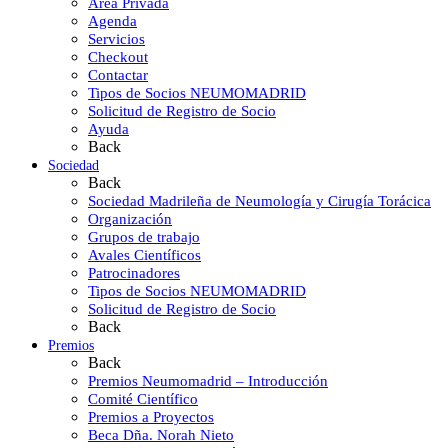
Área Privada
Agenda
Servicios
Checkout
Contactar
Tipos de Socios NEUMOMADRID
Solicitud de Registro de Socio
Ayuda
Back
Sociedad
Back
Sociedad Madrileña de Neumología y Cirugía Torácica
Organización
Grupos de trabajo
Avales Científicos
Patrocinadores
Tipos de Socios NEUMOMADRID
Solicitud de Registro de Socio
Back
Premios
Back
Premios Neumomadrid – Introducción
Comité Científico
Premios a Proyectos
Beca Dña. Norah Nieto