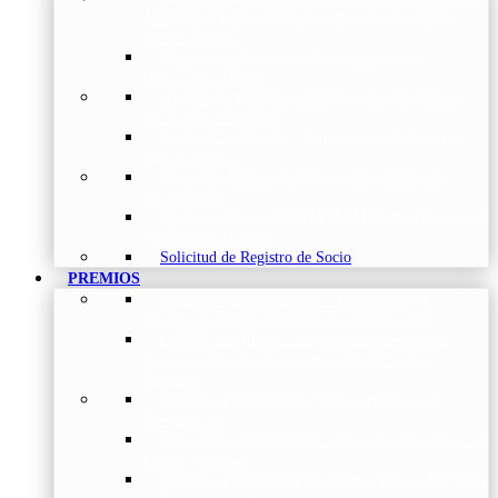
Torácica
–
Presentación de la Sociedad, Objetivos y
Nuestra Historia
Organización
–
Junta Directiva, Comités,
Direcciones y Foros
Grupos de trabajo
–
Nuestros coordinadores en
cada Grupo de Trabajo
Avales Científicos
–
Formulario de Solicitud de
Aval Científico
Patrocinadores
–
Organizaciones con las que
colaboramos
Tipos de Socios NEUMOMADRID
–
Requisitos
y beneficios de Socios
Solicitud de Registro de Socio
PREMIOS
Premios Neumomadrid – Introducción
–
Premios del Comité Científico de Neumomadrid
Comité Científico
–
Organización de premios,
cursos, publicaciones y eventos científicos de la
Sociedad
Premios a Proyectos
–
Becas a Proyectos de
Investigación
Beca Dña. Norah Nieto
–
Proyectos investigación
fibrosis pulmonar
Premios a Proyectos Nóveles
–
Becas a Proyectos