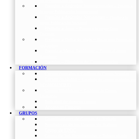
de Investigación Nóveles
Premios a Artículos Internacionales
–
Premio a
la mejor Publicación Internacional
Premios a Artículos Nacionales
–
Premio a la
mejor Publicación Nacional
Premios a Tesis
–
Premio a la mejor Tesis
Doctoral
Premios a Bolsa de viaje
–
Becas para Formación
en Centros
Premio a Mejor Residente
–
Premio al mejor
Residente
Premios – Histórico de Convocatorias
FORMACIÓN
Cursos Actuales
–
Catálogo de Cursos Actuales
Cursos Avalados
–
Catalogo de cursos avalados por
NEUMOMADRID
Cursos Históricos
–
Catálogo de Cursos
Históricos
Solicitud de nuevos cursos
Acceso al Campus
GRUPOS
Coordinadores de Grupos de Trabajo
Normativas de los Grupos de Trabajo
Grupo de EPOC
Grupo de Inf. Respiratorias y Tuberculosis