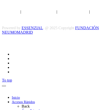
Aviso legal
|
Política de privacidad
|
Política de Cookies
|
Términos
y Condiciones
Powered by
ESSENZIAL
. @ 2025 Copyright
FUNDACIÓN
NEUMOMADRID
Síguenos
To top
Inicio
Accesos Rápidos
Back