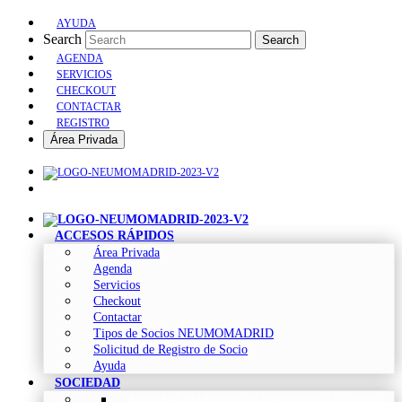
AYUDA
Search
Search
AGENDA
SERVICIOS
CHECKOUT
CONTACTAR
REGISTRO
Área Privada
ACCESOS RÁPIDOS
Área Privada
Agenda
Servicios
Checkout
Contactar
Tipos de Socios NEUMOMADRID
Solicitud de Registro de Socio
Ayuda
SOCIEDAD
Sociedad Madrileña de Neumología y Cirugía