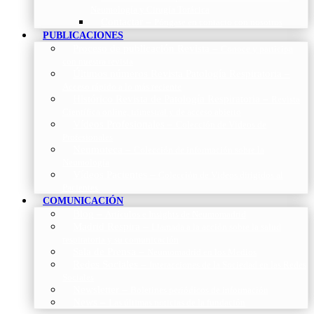
Neumología y Cirugía Torácica
Contactar
–
Póngase en contacto con nosotros
PUBLICACIONES
Proceso de publicación Revista
–
Conoce y participa
con nuestra revista
Últimos números Revista Patología Respiratoria
–
Acceso rápido a lo más reciente
Histórico Revista de Patología Respiratoria
–
Revista
Científica online, trimestral y de acceso abierto
Vídeos Profesionales
–
Colección de Vídeos de
Profesionales
Neumoteca
–
Colección de información sobre la
Neumología
Vídeos Pacientes
–
Colección de Vídeos dirigidos al
Pacientes
COMUNICACIÓN
Blog
–
Artículos e Insights de Neumomadrid
Madrid Respira
–
Llamada a la acción sobre la salud
respiratoria y su comunicación
Sala de Prensa
–
Neumomadrid en los Medios
Redes Sociales
–
Interacciones de la Sociedad en las Redes
Sociales
Newsletter
–
Boletines periódicos de información
News
–
Las últimas noticias de la fundación