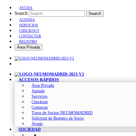
AYUDA
Search
Search
AGENDA
SERVICIOS
CHECKOUT
CONTACTAR
REGISTRO
Área Privada
ACCESOS RÁPIDOS
Área Privada
Agenda
Servicios
Checkout
Contactar
Tipos de Socios NEUMOMADRID
Solicitud de Registro de Socio
Ayuda
SOCIEDAD
Sociedad Madrileña de Neumología y Cirugía To