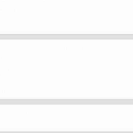
 y Foros
 Grupo de Trabajo
 Científico
ramos
 beneficios de Socios
del Comité Científico de Neumomadrid
 publicaciones y eventos científicos de la Sociedad
gación
ibrosis pulmonar
de Investigación Nóveles
mejor Publicación Internacional
r Publicación Nacional
 Centros
nte
por NEUMOMADRID