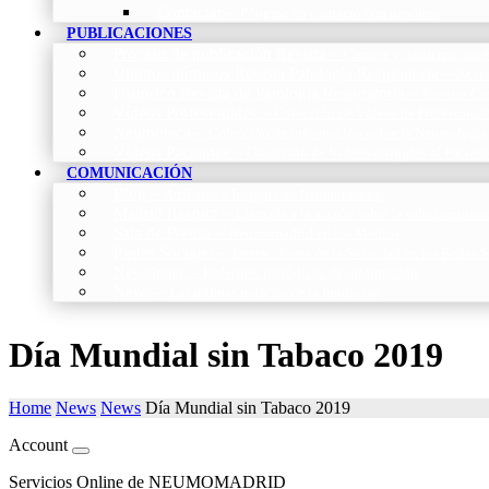
Contactar
–
Póngase en contacto con nosotros
PUBLICACIONES
Proceso de publicación Revista
–
Conoce y participa con n
Últimos números Revista Patología Respiratoria
–
Acces
Histórico Revista de Patología Respiratoria
–
Revista Cie
Vídeos Profesionales
–
Colección de Vídeos de Profesional
Neumoteca
–
Colección de información sobre la Neumología
Vídeos Pacientes
–
Colección de Vídeos dirigidos al Pacient
COMUNICACIÓN
Blog
–
Artículos e Insights de Neumomadrid
Madrid Respira
–
Llamada a la acción sobre la salud respira
Sala de Prensa
–
Neumomadrid en los Medios
Redes Sociales
–
Interacciones de la Sociedad en las Redes S
Newsletter
–
Boletines periódicos de información
News
–
Las últimas noticias de la fundación
Día Mundial sin Tabaco 2019
Home
News
News
Día Mundial sin Tabaco 2019
Account
Servicios Online de NEUMOMADRID