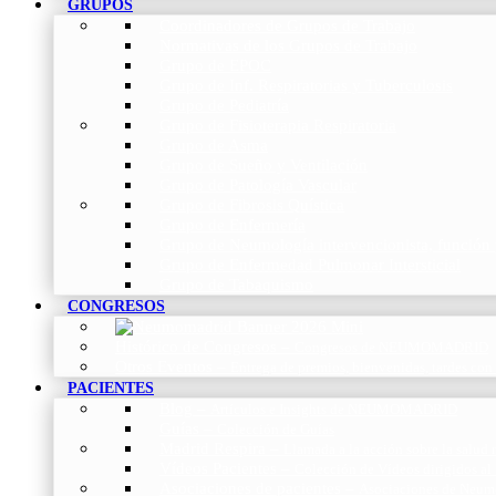
GRUPOS
Coordinadores de Grupos de Trabajo
Normativas de los Grupos de Trabajo
Grupo de EPOC
Grupo de Inf. Respiratorias y Tuberculosis
Grupo de Pediatría
Grupo de Fisioterapia Respiratoria
Grupo de Asma
Grupo de Sueño y Ventilación
Grupo de Patología Vascular
Grupo de Fibrosis Quística
Grupo de Enfermería
Grupo de Neumología intervencionista, función 
Grupo de Enfermedad Pulmonar Intersticial
Grupo de Tabaquismo
CONGRESOS
Histórico de Congresos
–
Congresos de NEUMOMADRID
Otros Eventos
–
Entrega de premios, bienvenidas, tardes con
PACIENTES
Blog
–
Artículos e Insights de NEUMOMADRID
Guías
–
Colección de Guías
Madrid Respira
–
Llamada a la acción sobre la salud 
Vídeos Pacientes
–
Colección de Vídeos dirigidos al
Asociaciones de pacientes
–
Asociaciones de Neumo