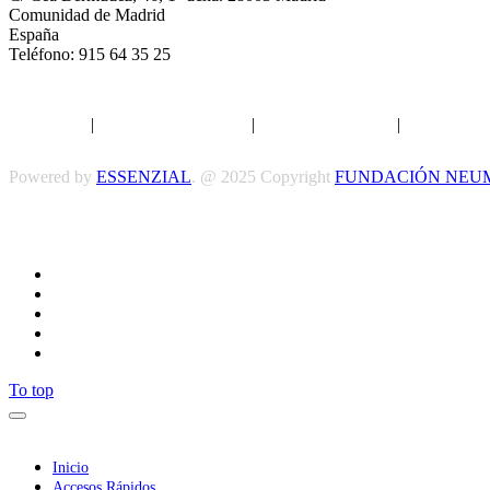
Comunidad de Madrid
España
Teléfono: 915 64 35 25
Aviso legal
|
Política de privacidad
|
Política de Cookies
|
Términos y 
Powered by
ESSENZIAL
. @ 2025 Copyright
FUNDACIÓN NEU
To top
Inicio
Accesos Rápidos