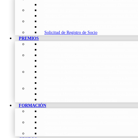
Organización
–
Junta Directiva, Comités, Direcciones
Grupos de trabajo
–
Nuestros coordinadores en cada
Avales Científicos
–
Formulario de Solicitud de Aval
Patrocinadores
–
Organizaciones con las que colabo
Tipos de Socios NEUMOMADRID
–
Requisitos y
Solicitud de Registro de Socio
PREMIOS
Premios Neumomadrid – Introducción
–
Premios 
Comité Científico
–
Organización de premios, cursos,
Premios a Proyectos
–
Becas a Proyectos de Investi
Beca Dña. Norah Nieto
–
Proyectos investigación f
Premios a Proyectos Nóveles
–
Becas a Proyectos 
Premios a Artículos Internacionales
–
Premio a la 
Premios a Artículos Nacionales
–
Premio a la mejo
Premios a Tesis
–
Premio a la mejor Tesis Doctoral
Premios a Bolsa de viaje
–
Becas para Formación en
Premio a Mejor Residente
–
Premio al mejor Reside
Premios – Histórico de Convocatorias
FORMACIÓN
Cursos Actuales
–
Catálogo de Cursos Actuales
Cursos Avalados
–
Catalogo de cursos avalados 
Cursos Históricos
–
Catálogo de Cursos Históricos
Solicitud de nuevos cursos
Acceso al Campus