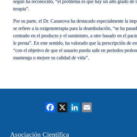
según ha reconocido, “el problema es que hay un alto grado de 
terapia”.
Por su parte, el Dr. Casanova ha destacado especialmente la imp
se refiere a la oxigenoterapia para la deambulación, “se ha pasa
centrado en el producto y el suministro, a otro basado en el pacie
le presta”. En este sentido, ha valorado que la prescripción de es
“con el objetivo de que el usuario pueda salir en periodos prol
mantenga o mejore su calidad de vida”.
Fa
X
Li
E
ce
nk
m
bo
ed
ail
Asociación Científica
ok
In