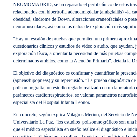
NEUMOMADRID, se ha repasado el perfil clínico de estos trast
relacionados con hipertrofia adenoamigdalar (amigdalitis) –la
obesidad, síndrome de Down, alteraciones craneofaciales o pre
neuromusculares, así como los datos de exploración más signific
“Hay un escalón de pruebas que permiten una primera aproxima
cuestionarios clínicos y estudios de video o audio, que ayudan, ju
exploración física, a orientar la necesidad de más pruebas comp
determinados ámbitos, como la Atención Primaria”, detalla la Dr
El objetivo del diagnóstico es confirmar y cuantificar la presenci
(apneas/hipopneas) y su repercusión. “La prueba diagnóstica de r
polisomnografía, un estudio reglado realizado en un laboratori
parámetros cardiorrespiratorios, se valoran parámetros neurofisio
especialista del Hospital Infanta Leonor.
En concreto, según explica Milagros Merino, del Servicio de Neu
Universitario La Paz, “los estudios polisomnográficos son una h
que el médico especialista en sueño realice el diagnóstico e inici
especifico”. El término se refiere al registro, el análisis y la int