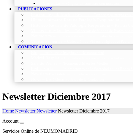
Contactar
–
Póngase en contacto con nosotros
PUBLICACIONES
Proceso de publicación Revista
–
Conoce y participa con n
Últimos números Revista Patología Respiratoria
–
Acces
Histórico Revista de Patología Respiratoria
–
Revista Cie
Vídeos Profesionales
–
Colección de Vídeos de Profesional
Neumoteca
–
Colección de información sobre la Neumología
Vídeos Pacientes
–
Colección de Vídeos dirigidos al Pacient
COMUNICACIÓN
Blog
–
Artículos e Insights de Neumomadrid
Madrid Respira
–
Llamada a la acción sobre la salud respira
Sala de Prensa
–
Neumomadrid en los Medios
Redes Sociales
–
Interacciones de la Sociedad en las Redes S
Newsletter
–
Boletines periódicos de información
News
–
Las últimas noticias de la fundación
Newsletter Diciembre 2017
Home
Newsletter
Newsletter
Newsletter Diciembre 2017
Account
Servicios Online de NEUMOMADRID