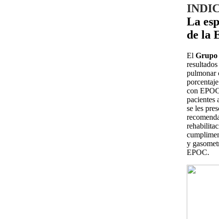
INDI
La esp
de la
El
Grupo
resultados
pulmonar o
porcentaje
con EPOC a
pacientes 
se les pre
recomendac
rehabilita
cumplimen
y gasometr
EPOC.