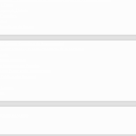
 y Foros
 Grupo de Trabajo
 Científico
ramos
 beneficios de Socios
del Comité Científico de Neumomadrid
 publicaciones y eventos científicos de la Sociedad
gación
ibrosis pulmonar
de Investigación Nóveles
mejor Publicación Internacional
r Publicación Nacional
 Centros
nte
por NEUMOMADRID