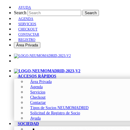
AYUDA
Search
Search
AGENDA
SERVICIOS
CHECKOUT
CONTACTAR
REGISTRO
Área Privada
ACCESOS RÁPIDOS
Área Privada
Agenda
Servicios
Checkout
Contactar
Tipos de Socios NEUMOMADRID
Solicitud de Registro de Socio
Ayuda
SOCIEDAD
Sociedad Madrileña de Neumología y Cirugía To