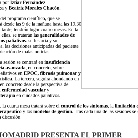
a por
Iztiar Fernández
ea
y
Beatriz Morales Chacón
.
 del programa científico, que se
rá desde las 9 de la mañana hasta las 19.30
a tarde, tendrán lugar cuatro mesas. En la
ellas, se tratarán las
generalidades de
os paliativos
: su historia y su
a, las decisiones anticipadas del paciente
icación de malas noticias.
 sesión se centrará en
insuficiencia
ria avanzada
, en concreto, sobre
aliativos en
EPOC, fibrosis pulmonar y
uística
. La tercera, seguirá ahondando en
 en concreto desde la perspectiva de
la
enfermedad vascular
y
oterapia
en cuidados paliativos.
, la cuarta mesa tratará sobre el
control de los síntomas
, la
limitación 
terapéutico
y los
modelos de gestión
. Tras cada una de las sesiones se
a discusión.
OMADRID PRESENTA EL PRIMER