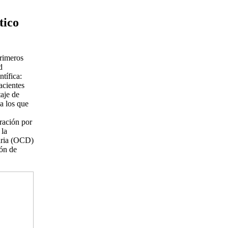
tico
imeros
d
tífica:
acientes
aje de
 a los que
ración por
 la
aria (OCD)
ión de