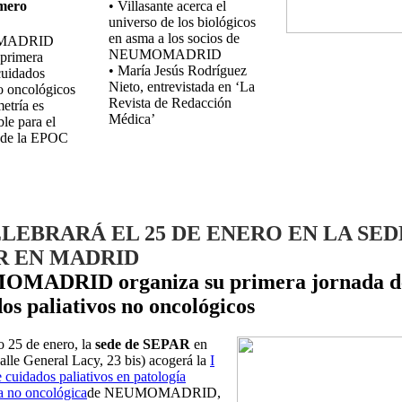
mero
• Villasante acerca el
universo de los biológicos
en asma a los socios de
MADRID
NEUMOMADRID
 primera
• María Jesús Rodríguez
cuidados
Nieto, entrevistada en ‘La
no oncológicos
Revista de Redacción
etría es
Médica’
le para el
 de la EPOC
ELEBRARÁ EL 25 DE ENERO EN LA SED
R EN MADRID
MADRID organiza su primera jornada d
os paliativos no oncológicos
o 25 de enero, la
sede de SEPAR
en
lle General Lacy, 23 bis) acogerá la
I
 cuidados paliativos en patología
ia no oncológica
de NEUMOMADRID,