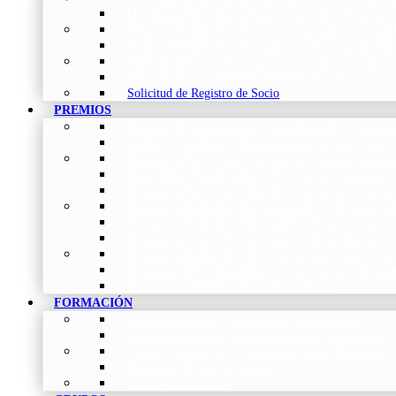
Organización
–
Junta Directiva, Comités, Direcciones
Grupos de trabajo
–
Nuestros coordinadores en cada
Avales Científicos
–
Formulario de Solicitud de Aval
Patrocinadores
–
Organizaciones con las que colabo
Tipos de Socios NEUMOMADRID
–
Requisitos y
Solicitud de Registro de Socio
PREMIOS
Premios Neumomadrid – Introducción
–
Premios 
Comité Científico
–
Organización de premios, cursos,
Premios a Proyectos
–
Becas a Proyectos de Investi
Beca Dña. Norah Nieto
–
Proyectos investigación f
Premios a Proyectos Nóveles
–
Becas a Proyectos 
Premios a Artículos Internacionales
–
Premio a la 
Premios a Artículos Nacionales
–
Premio a la mejo
Premios a Tesis
–
Premio a la mejor Tesis Doctoral
Premios a Bolsa de viaje
–
Becas para Formación en
Premio a Mejor Residente
–
Premio al mejor Reside
Premios – Histórico de Convocatorias
FORMACIÓN
Cursos Actuales
–
Catálogo de Cursos Actuales
Cursos Avalados
–
Catalogo de cursos avalados 
Cursos Históricos
–
Catálogo de Cursos Históricos
Solicitud de nuevos cursos
Acceso al Campus