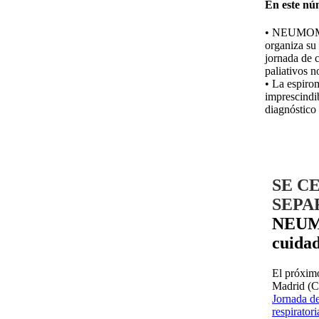
En este nú
• NEUMO
organiza su
jornada de 
paliativos 
• La espirom
imprescindib
diagnóstico
SE C
SEPA
NEUMO
cuidad
El próxim
Madrid (Ca
Jornada de
respirator