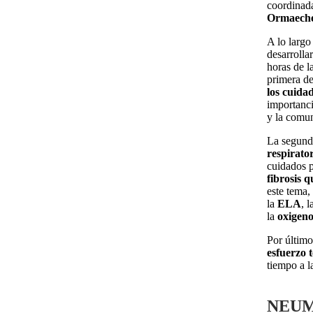
coordinad
Ormaech
A lo largo
desarrolla
horas de l
primera de 
los cuidad
importanci
y la comun
La segunda
respirato
cuidados p
fibrosis q
este tema,
la
ELA
, 
la
oxigen
Por último
esfuerzo 
tiempo a l
NEUM