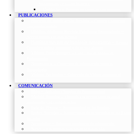
Neumología y Cirugía Torácica
Contactar
–
Póngase en contacto con nosotros
PUBLICACIONES
Proceso de publicación Revista
–
Conoce y participa
con nuestra revista
Últimos números Revista Patología Respiratoria
–
Acceso rápido a lo más reciente
Histórico Revista de Patología Respiratoria
–
Revista
Científica online, trimestral y de acceso abierto
Vídeos Profesionales
–
Colección de Vídeos de
Profesionales
Neumoteca
–
Colección de información sobre la
Neumología
Vídeos Pacientes
–
Colección de Vídeos dirigidos al
Pacientes
COMUNICACIÓN
Blog
–
Artículos e Insights de Neumomadrid
Madrid Respira
–
Llamada a la acción sobre la salud
respiratoria y su comunicación
Sala de Prensa
–
Neumomadrid en los Medios
Redes Sociales
–
Interacciones de la Sociedad en las Redes
Sociales
Newsletter
–
Boletines periódicos de información
News
–
Las últimas noticias de la fundación