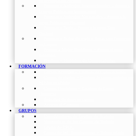
de Investigación Nóveles
Premios a Artículos Internacionales
–
Premio a
la mejor Publicación Internacional
Premios a Artículos Nacionales
–
Premio a la
mejor Publicación Nacional
Premios a Tesis
–
Premio a la mejor Tesis
Doctoral
Premios a Bolsa de viaje
–
Becas para Formación
en Centros
Premio a Mejor Residente
–
Premio al mejor
Residente
Premios – Histórico de Convocatorias
FORMACIÓN
Cursos Actuales
–
Catálogo de Cursos Actuales
Cursos Avalados
–
Catalogo de cursos avalados por
NEUMOMADRID
Cursos Históricos
–
Catálogo de Cursos
Históricos
Solicitud de nuevos cursos
Acceso al Campus
GRUPOS
Coordinadores de Grupos de Trabajo
Normativas de los Grupos de Trabajo
Grupo de EPOC
Grupo de Inf. Respiratorias y Tuberculosis