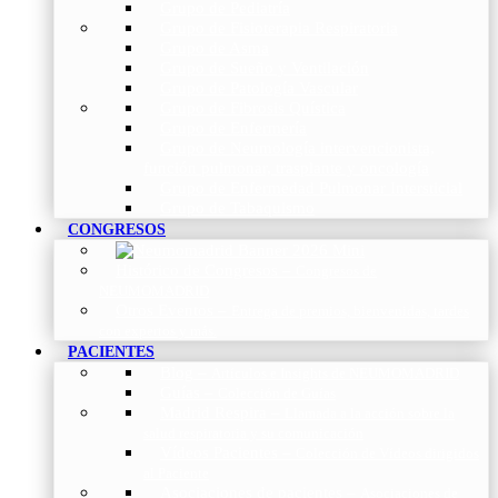
Grupo de Pediatría
Grupo de Fisioterapia Respiratoria
Grupo de Asma
Grupo de Sueño y Ventilación
Grupo de Patología Vascular
Grupo de Fibrosis Quística
Grupo de Enfermería
Grupo de Neumología intervencionista,
función pulmonar, trasplante y oncología
Grupo de Enfermedad Pulmonar Intersticial
Grupo de Tabaquismo
CONGRESOS
Histórico de Congresos
–
Congresos de
NEUMOMADRID
Otros Eventos
–
Entrega de premios, bienvenidas, tardes
con expertos y más.
PACIENTES
Blog
–
Artículos e Insights de NEUMOMADRID
Guías
–
Colección de Guías
Madrid Respira
–
Llamada a la acción sobre la
salud respiratoria y su comunicación
Vídeos Pacientes
–
Colección de Vídeos dirigidos
al Paciente
Asociaciones de pacientes
–
Asociaciones de