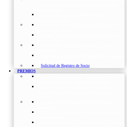
Torácica
–
Presentación de la Sociedad, Objetivos y
Nuestra Historia
Organización
–
Junta Directiva, Comités,
Direcciones y Foros
Grupos de trabajo
–
Nuestros coordinadores en
cada Grupo de Trabajo
Avales Científicos
–
Formulario de Solicitud de
Aval Científico
Patrocinadores
–
Organizaciones con las que
colaboramos
Tipos de Socios NEUMOMADRID
–
Requisitos
y beneficios de Socios
Solicitud de Registro de Socio
PREMIOS
Premios Neumomadrid – Introducción
–
Premios del Comité Científico de Neumomadrid
Comité Científico
–
Organización de premios,
cursos, publicaciones y eventos científicos de la
Sociedad
Premios a Proyectos
–
Becas a Proyectos de
Investigación
Beca Dña. Norah Nieto
–
Proyectos investigación
fibrosis pulmonar
Premios a Proyectos Nóveles
–
Becas a Proyectos