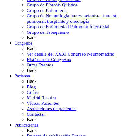
Grupo de Fibrosis Quística
Grupo de Enfermería
Grupo de Neumología intervencionista, función
pulmonar, trasplante y oncología
Grupo de Enfermedad Pulmonar Intersticial
Grupo de Tabaquismo
Back
Congresos
Back
Ver detalle del XXXI Congreso Neumomadrid
Histórico de Congresos
Otros Eventos
Back
Pacientes
Back
Blog
Guías
Madrid Respira
Vídeos Pacientes
Asociaciones de pacientes
Contactar
Back
Publicaciones
Back
Proceso de publicación Revista