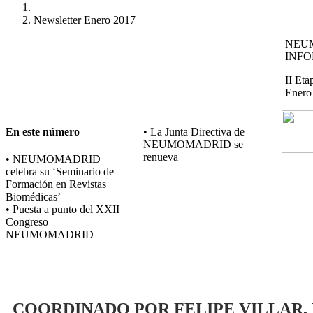
Newsletter Enero 2017
NEU
INF
II Eta
Enero
En este número
• La Junta Directiva de
NEUMOMADRID se
renueva
• NEUMOMADRID
celebra su ‘Seminario de
Formación en Revistas
Biomédicas’
• Puesta a punto del XXII
Congreso
NEUMOMADRID
COORDINADO POR FELIPE VILLAR, 