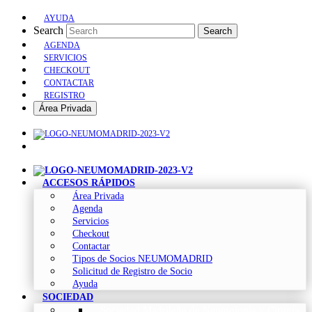
AYUDA
Search
Search
AGENDA
SERVICIOS
CHECKOUT
CONTACTAR
REGISTRO
Área Privada
ACCESOS RÁPIDOS
Área Privada
Agenda
Servicios
Checkout
Contactar
Tipos de Socios NEUMOMADRID
Solicitud de Registro de Socio
Ayuda
SOCIEDAD
Sociedad Madrileña de Neumología y Cirugía