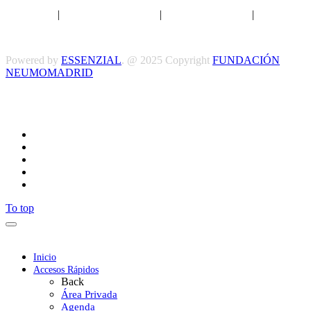
Aviso legal
|
Política de privacidad
|
Política de Cookies
|
Términos
y Condiciones
Powered by
ESSENZIAL
. @ 2025 Copyright
FUNDACIÓN
NEUMOMADRID
Síguenos
To top
Inicio
Accesos Rápidos
Back
Área Privada
Agenda