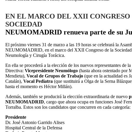
EN EL MARCO DEL XXII CONGRESO 
SOCIEDAD
NEUMOMADRID renueva parte de su Jun
El próximo viernes 31 de marzo a las 19 horas se celebrará la Asam
NEUMOMADRID, en el marco del XXII Congreso de la Sociedad 
Neumología y Cirugía Torácica.
En ella se procederá a la elección de los nuevos representantes de la
Directiva:
Vicepresidente Neumólogo
(hasta ahora ostentado por
Mendieta),
Vocal de Grupos de Trabajo
(que en la actualidad es J
Catalán),
Vocal Pediatra
(que sustituirá a Olga de la Serna Blázqu
hasta el momento es Héctor Millán).
Además, también se producirá la elección extraordinaria de nuevo
p
NEUMOMADRID
, cargo que ahora ocupa en funciones José Fe
Torralba. Estos son los candidatos que concurren en cada categoría:
Presidente
Dr. José Antonio Garrido Alises
Hospital Central de la Defensa