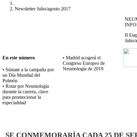
Newsletter Julio/agosto 2017
NEU
INF
II Eta
Julio/
En este número
• Madrid acogerá el
Congreso Europeo de
Neumología de 2019
• Súmate a la campaña por
un Día Mundial del
Pulmón
• Rotar por Neumología
durante la carrera, clave
para promocionar la
especialidad
SE CONMEMORARÍA CADA 25 DE S