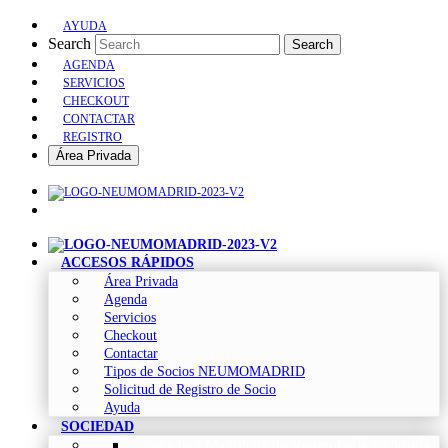
AYUDA
Search
Search
AGENDA
SERVICIOS
CHECKOUT
CONTACTAR
REGISTRO
Área Privada
ACCESOS RÁPIDOS
Área Privada
Agenda
Servicios
Checkout
Contactar
Tipos de Socios NEUMOMADRID
Solicitud de Registro de Socio
Ayuda
SOCIEDAD
Sociedad Madrileña de Neumología y Cirugía