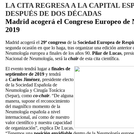
LA CITA REGRESA A LA CAPITAL E
DESPUÉS DE DOS DÉCADAS
Madrid acogerá el Congreso Europeo de 
2019
Madrid acogerá el
29º congreso
de la
Sociedad Europea de Respi
segunda ocasión en que lo haga, tras organizar una edición anterior d
Neumología europea a finales de los años 90.
Pilar de Lucas
, pres
Nacional de Neumología, será la
chair
de esta cita científica.
El evento tendrá lugar a
finales de
septiembre de 2019
y tendrá
a
Carlos Jiménez
, presidente electo
de la Sociedad Española de
Neumología y Cirugía Torácica
(Separ), como
co-chair
. “De alguna
manera, supone el reconocimiento
del magnífico momento de la
Neumología española a nivel
internacional, así como de nuestro
valor científico y nuestra capacidad
de organización”, explica De Lucas.
“Tenemos una
posición envidiable
dentro de la Neumología europe