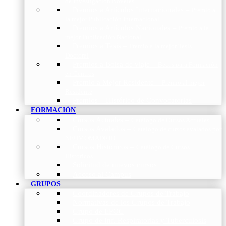
de Investigación Nóveles
Premios a Artículos Internacionales
–
Premio a
la mejor Publicación Internacional
Premios a Artículos Nacionales
–
Premio a la
mejor Publicación Nacional
Premios a Tesis
–
Premio a la mejor Tesis
Doctoral
Premios a Bolsa de viaje
–
Becas para Formación
en Centros
Premio a Mejor Residente
–
Premio al mejor
Residente
Premios – Histórico de Convocatorias
FORMACIÓN
Cursos Actuales
–
Catálogo de Cursos Actuales
Cursos Avalados
–
Catalogo de cursos avalados por
NEUMOMADRID
Cursos Históricos
–
Catálogo de Cursos
Históricos
Solicitud de nuevos cursos
Acceso al Campus
GRUPOS
Coordinadores de Grupos de Trabajo
Normativas de los Grupos de Trabajo
Grupo de EPOC
Grupo de Inf. Respiratorias y Tuberculosis