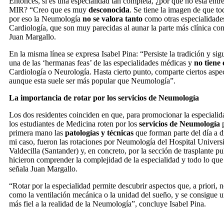
Entonces, si es una especialidad tan completa, ¿por qué no está entre 
MIR? “Creo que es muy
desconocida
. Se tiene la imagen de que 
por eso la Neumología
no se valora tanto
como otras especialidade
Cardiología, que son muy parecidas al aunar la parte más clínica co
Juan Margallo.
En la misma línea se expresa Isabel Pina: “Persiste la tradición y si
una de las ‘hermanas feas’ de las especialidades médicas y
no tiene 
Cardiología o Neurología. Hasta cierto punto, comparte ciertos aspe
aunque esta suele ser más popular que Neumología”.
La importancia de rotar por los servicios de Neumología
Los dos residentes coinciden en que, para promocionar la especiali
los estudiantes de Medicina roten por los
servicios de Neumología
p
primera mano las
patologías y técnicas
que forman parte del día a 
mi caso, fueron las rotaciones por Neumología del Hospital Univers
Valdecilla (Santander) y, en concreto, por la sección de trasplante 
hicieron comprender la complejidad de la especialidad y todo lo que 
señala Juan Margallo.
“Rotar por la especialidad permite descubrir aspectos que, a priori,
como la ventilación mecánica o la unidad del sueño, y se consigue 
más fiel a la realidad de la Neumología”, concluye Isabel Pina.