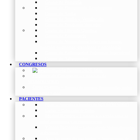
Grupo de Pediatría
Grupo de Fisioterapia Respiratoria
Grupo de Asma
Grupo de Sueño y Ventilación
Grupo de Patología Vascular
Grupo de Fibrosis Quística
Grupo de Enfermería
Grupo de Neumología intervencionista,
función pulmonar, trasplante y oncología
Grupo de Enfermedad Pulmonar Intersticial
Grupo de Tabaquismo
CONGRESOS
Histórico de Congresos
–
Congresos de
NEUMOMADRID
Otros Eventos
–
Entrega de premios, bienvenidas, tardes
con expertos y más.
PACIENTES
Blog
–
Artículos e Insights de NEUMOMADRID
Guías
–
Colección de Guías
Madrid Respira
–
Llamada a la acción sobre la
salud respiratoria y su comunicación
Vídeos Pacientes
–
Colección de Vídeos dirigidos
al Paciente
Asociaciones de pacientes
–
Asociaciones de