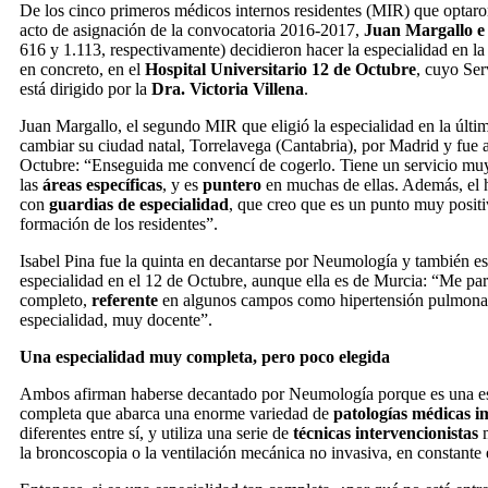
De los cinco primeros médicos internos residentes (MIR) que optar
acto de asignación de la convocatoria 2016-2017,
Juan Margallo e 
616 y 1.113, respectivamente) decidieron hacer la especialidad en 
en concreto, en el
Hospital Universitario 12 de Octubre
, cuyo Se
está dirigido por la
Dra. Victoria Villena
.
Juan Margallo, el segundo MIR que eligió la especialidad en la últi
cambiar su ciudad natal, Torrelavega (Cantabria), por Madrid y fue 
Octubre: “Enseguida me convencí de cogerlo. Tiene un servicio mu
las
áreas específicas
, y es
puntero
en muchas de ellas. Además, el 
con
guardias de especialidad
, que creo que es un punto muy positi
formación de los residentes”.
Isabel Pina fue la quinta en decantarse por Neumología y también es
especialidad en el 12 de Octubre, aunque ella es de Murcia: “Me pa
completo,
referente
en algunos campos como hipertensión pulmonar
especialidad, muy docente”.
Una especialidad muy completa, pero poco elegida
Ambos afirman haberse decantado por Neumología porque es una e
completa que abarca una enorme variedad de
patologías médicas i
diferentes entre sí, y utiliza una serie de
técnicas intervencionistas
m
la broncoscopia o la ventilación mecánica no invasiva, en constante