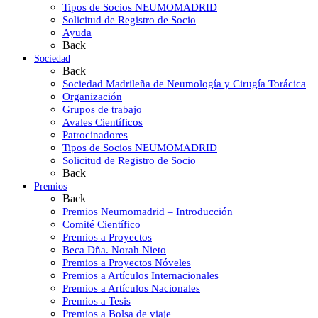
Tipos de Socios NEUMOMADRID
Solicitud de Registro de Socio
Ayuda
Back
Sociedad
Back
Sociedad Madrileña de Neumología y Cirugía Torácica
Organización
Grupos de trabajo
Avales Científicos
Patrocinadores
Tipos de Socios NEUMOMADRID
Solicitud de Registro de Socio
Back
Premios
Back
Premios Neumomadrid – Introducción
Comité Científico
Premios a Proyectos
Beca Dña. Norah Nieto
Premios a Proyectos Nóveles
Premios a Artículos Internacionales
Premios a Artículos Nacionales
Premios a Tesis
Premios a Bolsa de viaje