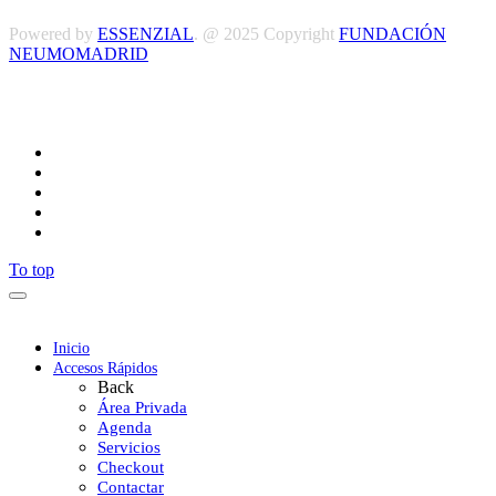
Powered by
ESSENZIAL
. @ 2025 Copyright
FUNDACIÓN
NEUMOMADRID
Síguenos
To top
Inicio
Accesos Rápidos
Back
Área Privada
Agenda
Servicios
Checkout
Contactar