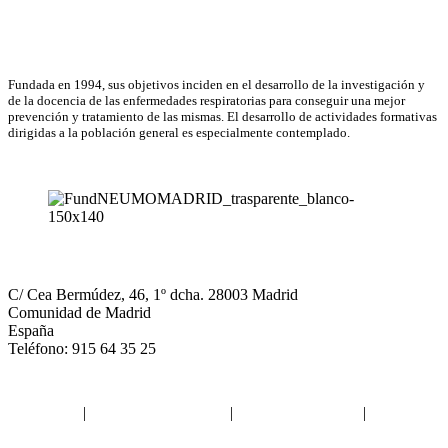
Email
Asociación Científica
Fundada en 1994, sus objetivos inciden en el desarrollo de la investigación y
de la docencia de las enfermedades respiratorias para conseguir una mejor
prevención y tratamiento de las mismas. El desarrollo de actividades formativas
dirigidas a la población general es especialmente contemplado.
NEUMOMADRID
C/ Cea Bermúdez, 46, 1º dcha. 28003 Madrid
Comunidad de Madrid
España
Teléfono: 915 64 35 25
Aviso legal
|
Política de privacidad
|
Política de Cookies
|
Términos
y Condiciones