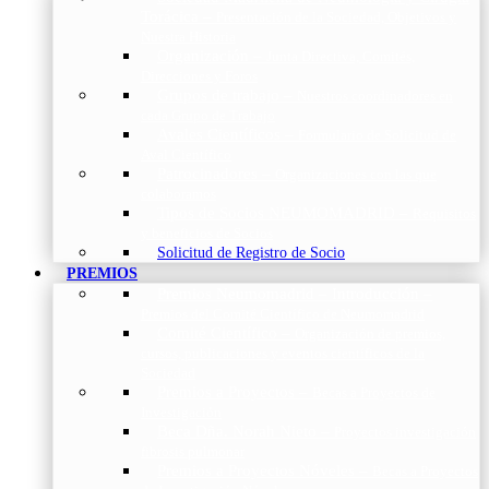
Torácica
–
Presentación de la Sociedad, Objetivos y
Nuestra Historia
Organización
–
Junta Directiva, Comités,
Direcciones y Foros
Grupos de trabajo
–
Nuestros coordinadores en
cada Grupo de Trabajo
Avales Científicos
–
Formulario de Solicitud de
Aval Científico
Patrocinadores
–
Organizaciones con las que
colaboramos
Tipos de Socios NEUMOMADRID
–
Requisitos
y beneficios de Socios
Solicitud de Registro de Socio
PREMIOS
Premios Neumomadrid – Introducción
–
Premios del Comité Científico de Neumomadrid
Comité Científico
–
Organización de premios,
cursos, publicaciones y eventos científicos de la
Sociedad
Premios a Proyectos
–
Becas a Proyectos de
Investigación
Beca Dña. Norah Nieto
–
Proyectos investigación
fibrosis pulmonar
Premios a Proyectos Nóveles
–
Becas a Proyectos