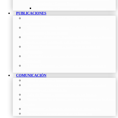
Neumología y Cirugía Torácica
Contactar
–
Póngase en contacto con nosotros
PUBLICACIONES
Proceso de publicación Revista
–
Conoce y participa
con nuestra revista
Últimos números Revista Patología Respiratoria
–
Acceso rápido a lo más reciente
Histórico Revista de Patología Respiratoria
–
Revista
Científica online, trimestral y de acceso abierto
Vídeos Profesionales
–
Colección de Vídeos de
Profesionales
Neumoteca
–
Colección de información sobre la
Neumología
Vídeos Pacientes
–
Colección de Vídeos dirigidos al
Pacientes
COMUNICACIÓN
Blog
–
Artículos e Insights de Neumomadrid
Madrid Respira
–
Llamada a la acción sobre la salud
respiratoria y su comunicación
Sala de Prensa
–
Neumomadrid en los Medios
Redes Sociales
–
Interacciones de la Sociedad en las Redes
Sociales
Newsletter
–
Boletines periódicos de información
News
–
Las últimas noticias de la fundación