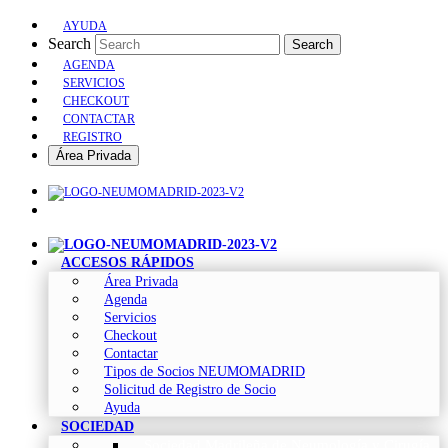
AYUDA
Search
Search
AGENDA
SERVICIOS
CHECKOUT
CONTACTAR
REGISTRO
Área Privada
ACCESOS RÁPIDOS
Área Privada
Agenda
Servicios
Checkout
Contactar
Tipos de Socios NEUMOMADRID
Solicitud de Registro de Socio
Ayuda
SOCIEDAD
Sociedad Madrileña de Neumología y Cirugía