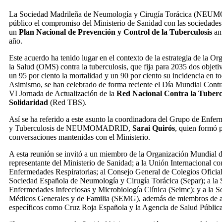
La Sociedad Madrileña de Neumología y Cirugía Torácica (NE
público el compromiso del Ministerio de Sanidad con las sociedades c
un
Plan Nacional de Prevención y Control de la Tuberculosis
ant
año.
Este acuerdo ha tenido lugar en el contexto de la estrategia de la O
la Salud (OMS) contra la tuberculosis, que fija para 2035 dos objetiv
un 95 por ciento la mortalidad y un 90 por ciento su incidencia en 
Asimismo, se han celebrado de forma reciente el Día Mundial Contra
VI Jornada de Actualización de la
Red Nacional Contra la Tubercu
Solidaridad
(Red TBS).
Así se ha referido a este asunto la coordinadora del Grupo de Enfe
y Tuberculosis de NEUMOMADRID,
Sarai Quirós
, quien formó p
conversaciones mantenidas con el Ministerio.
A esta reunión se invitó a un miembro de la Organización Mundial 
representante del Ministerio de Sanidad; a la Unión Internacional co
Enfermedades Respiratorias; al Consejo General de Colegios Oficial
Sociedad Española de Neumología y Cirugía Torácica (Separ); a la
Enfermedades Infecciosas y Microbiología Clínica (Seimc); y a la 
Médicos Generales y de Familia (SEMG), además de miembros de 
específicos como Cruz Roja Española y la Agencia de Salud Públic