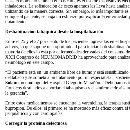
hasta el momento también el más caro, es el uso de dispositivos elec
inhaladores. La sofisticación de estos aparatos les lleva hasta analizar
utilizando de la manera correcta. Sin embargo, lo más importante es 
eduque al paciente, se haga un esfuerzo por explicar la enfermedad y
tratamiento.
Deshabituación tabáquica desde la hospitalización
Entre el 25 y el 27 por ciento de los pacientes ingresados en el hosp
activos, lo que supone una oportunidad para iniciar la deshabituació
mayoría de ellos lo está por enfermedades derivadas del consumo de 
XXII Congreso de NEUMOMADRID ha aprovechado para analizar la
neumólogo en este campo.
“El paciente está en un ambiente libre de humo y está sensibilizado
del tabaco y se someta a un tratamiento por un especialista”, sostien
Solano
, neumólogo del Hospital Gregorio Marañón. “Deberíamos ten
fármacos destinados a abordar el tabaquismo y el síndrome de abstin
la gerencia”.
Entre estos medicamentos se encuentra la vareniclina, la terapia sustit
bupropion. De ellos, el primero se ha mostrado más eficaz contra el
psiquiátricos y con cardiopatías.
Corregir la proteína defectuosa