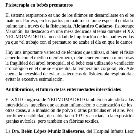
Fisioterapia en bebés prematuros
El sistema respiratorio es uno de los últimos en desarrollarse en el b
materno. Por eso, en los partos prematuros se pone especial cuidado
pulmonar a través de la fisioterapia.
Alejandro Cadarso
, fisiotera
Marañón, ha destacado en una mesa dedicada al tema durante el X
NEUMOMADRID la necesidad de implicación de los padres en las té
ya que “el trabajo con el prematuro no acaba el día en que le damos e
Hay una importante variedad de técnicas que utilizar, si bien el fisio
acuerdo con el médico o enfermero, debe tener en cuenta numerosa
la fragilidad del árbol bronquial, si el bebé está utilizando ventilaci
cronológico en el que se encuentra, la temperatura corporal, etc. Ad
cuenta la necesidad de evitar las técnicas de fisioterapia respiratoria
evitar la excesiva estimulación.
Antifibróticos, el futuro de las enfermedades intersticiales
El XXII Congreso de NEUMOMADRID también ha atendido a las
intersticiales, aquellas que causan inflamación o cicatrización de lo
otras cosas, a la inhalación de polvo u otras partículas en el aire. Po
por hipersensibilidad, descubierta en 1932 y asociada a la exposició
granjas avícolas, pero también en fábricas textiles.
La Dra.
Belén López-Muñiz Ballesteros
, del Hospital Infanta Leo