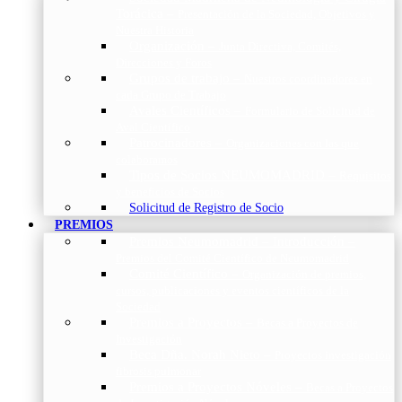
Torácica
–
Presentación de la Sociedad, Objetivos y
Nuestra Historia
Organización
–
Junta Directiva, Comités,
Direcciones y Foros
Grupos de trabajo
–
Nuestros coordinadores en
cada Grupo de Trabajo
Avales Científicos
–
Formulario de Solicitud de
Aval Científico
Patrocinadores
–
Organizaciones con las que
colaboramos
Tipos de Socios NEUMOMADRID
–
Requisitos
y beneficios de Socios
Solicitud de Registro de Socio
PREMIOS
Premios Neumomadrid – Introducción
–
Premios del Comité Científico de Neumomadrid
Comité Científico
–
Organización de premios,
cursos, publicaciones y eventos científicos de la
Sociedad
Premios a Proyectos
–
Becas a Proyectos de
Investigación
Beca Dña. Norah Nieto
–
Proyectos investigación
fibrosis pulmonar
Premios a Proyectos Nóveles
–
Becas a Proyectos