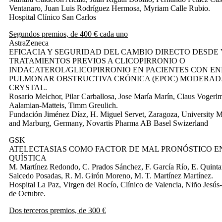
Ventanaro, Juan Luis Rodríguez Hermosa, Myriam Calle Rubio.
Hospital Clínico San Carlos
Segundos premios, de 400 € cada uno
AstraZeneca
EFICACIA Y SEGURIDAD DEL CAMBIO DIRECTO DESDE 
TRATAMIENTOS PREVIOS A CLICOPIRRONIO O
INDACATEROL/GLICOPIRRONIO EN PACIENTES CON 
PULMONAR OBSTRUCTIVA CRÓNICA (EPOC) MODERADA
CRYSTAL.
Rosario Melchor, Pilar Carballosa, Jose María Marín, Claus Vogerl
Aalamian-Matteis, Timm Greulich.
Fundación Jiménez Díaz, H. Miguel Servet, Zaragoza, University M
and Marburg, Germany, Novartis Pharma AB Basel Swizerland
GSK
ATELECTASIAS COMO FACTOR DE MAL PRONÓSTICO EN
QUÍSTICA
M. Martínez Redondo, C. Prados Sánchez, F. García Río, E. Quintana
Salcedo Posadas, R. M. Girón Moreno, M. T. Martínez Martínez.
Hospital La Paz, Virgen del Rocío, Clínico de Valencia, Niño Jesú
de Octubre.
Dos terceros premios, de 300 €