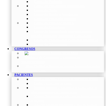
Grupo de Pediatría
Grupo de Fisioterapia Respiratoria
Grupo de Asma
Grupo de Sueño y Ventilación
Grupo de Patología Vascular
Grupo de Fibrosis Quística
Grupo de Enfermería
Grupo de Neumología intervencionista,
función pulmonar, trasplante y oncología
Grupo de Enfermedad Pulmonar Intersticial
Grupo de Tabaquismo
CONGRESOS
Histórico de Congresos
–
Congresos de
NEUMOMADRID
Otros Eventos
–
Entrega de premios, bienvenidas, tardes
con expertos y más.
PACIENTES
Blog
–
Artículos e Insights de NEUMOMADRID
Guías
–
Colección de Guías
Madrid Respira
–
Llamada a la acción sobre la
salud respiratoria y su comunicación
Vídeos Pacientes
–
Colección de Vídeos dirigidos
al Paciente
Asociaciones de pacientes
–
Asociaciones de