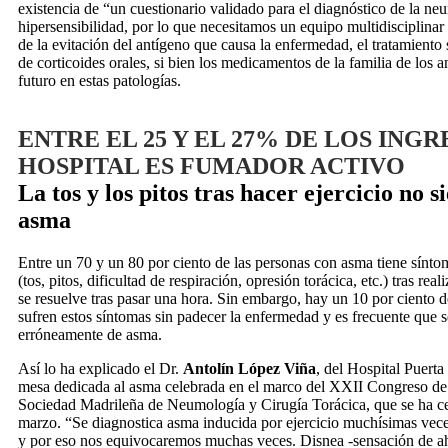
existencia de “un cuestionario validado para el diagnóstico de la ne
hipersensibilidad, por lo que necesitamos un equipo multidisciplina
de la evitación del antígeno que causa la enfermedad, el tratamiento
de corticoides orales, si bien los medicamentos de la familia de los an
futuro en estas patologías.
ENTRE EL 25 Y EL 27% DE LOS ING
HOSPITAL ES FUMADOR ACTIVO
La tos y los pitos tras hacer ejercicio no 
asma
Entre un 70 y un 80 por ciento de las personas con asma tiene sínt
(tos, pitos, dificultad de respiración, opresión torácica, etc.) tras real
se resuelve tras pasar una hora. Sin embargo, hay un 10 por ciento 
sufren estos síntomas sin padecer la enfermedad y es frecuente que s
erróneamente de asma.
Así lo ha explicado el Dr.
Antolín López Viña
, del Hospital Puerta
mesa dedicada al asma celebrada en el marco del XXII Congre
Sociedad Madrileña de Neumología y Cirugía Torácica, que se ha ce
marzo. “Se diagnostica asma inducida por ejercicio muchísimas veces 
y por eso nos equivocaremos muchas veces. Disnea -sensación de ah