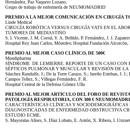
Hernández, Paz Vaquero Lozano.
Grupo de trabajo de enfermería de NEUMOMADRID
PREMIO A LA MEJOR COMUNICACIÓN EN CIRUGÍA TO
Linde Medical
CIRUGÍA ROBÓTICA VERSUS CIRUGÍA VATS EN EL ABO
TUMORES DE MEDIASTINO
S. I. Vicente, J. M. Corral, Y. A. Bellido, P. Fernández, J. J. Zapate
Hospital Rey Juan Carlos, Móstoles; Hospital Fundación Alcorcón,
PREMIO AL MEJOR CASO CLÍNICO, DE 500€
Mundipharma
SÍNDROME DE LEMIERRE. REPORTE DE UN CASO CON
SÉPTICOS PULMONAR Y MUSCULAR Y REVISIÓN DE LA
Sánchez Randulfe, J.; De la Torre Carazo, S.; Jareño Esteban, J. J.
Campos Tellez, S.; Villegas Fernández, F. R.
Hospital Central de la Defensa Gómez Ulla
PREMIO AL MEJOR ARTÍCULO DEL FORO DE REVISTA
PATOLOGÍA RESPIRATORIA, CON 300 € NEUMOMADR
CARACTERÍSTICAS CLÍNICAS Y SOCIODEMOGRÁFICAS
DIAGNOSTICADAS DE ENFERMEDAD OBSTRUCTIVA CR
ESTUDIO ECME.
S. Mayoralas Alises, S. Díaz Lobato, E. Antón, X. Ribera, I. Unzuet