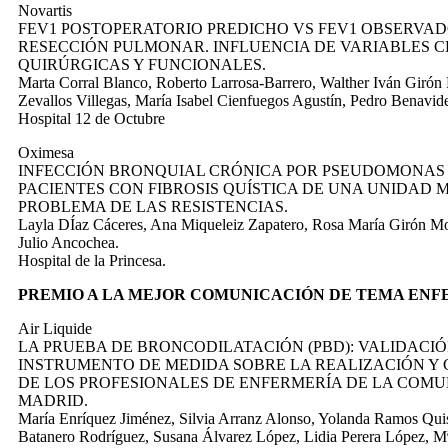
Novartis
FEV1 POSTOPERATORIO PREDICHO VS FEV1 OBSERVAD
RESECCIÓN PULMONAR. INFLUENCIA DE VARIABLES CL
QUIRÚRGICAS Y FUNCIONALES.
Marta Corral Blanco, Roberto Larrosa-Barrero, Walther Iván Girón 
Zevallos Villegas, María Isabel Cienfuegos Agustín, Pedro Benavid
Hospital 12 de Octubre
Oximesa
INFECCIÓN BRONQUIAL CRÓNICA POR PSEUDOMONAS
PACIENTES CON FIBROSIS QUÍSTICA DE UNA UNIDAD 
PROBLEMA DE LAS RESISTENCIAS.
Layla DÍaz Cáceres, Ana Miqueleiz Zapatero, Rosa María Girón Mo
Julio Ancochea.
Hospital de la Princesa.
PREMIO A LA MEJOR COMUNICACIÓN DE TEMA ENFE
Air Liquide
LA PRUEBA DE BRONCODILATACIÓN (PBD): VALIDACIÓ
INSTRUMENTO DE MEDIDA SOBRE LA REALIZACIÓN Y
DE LOS PROFESIONALES DE ENFERMERÍA DE LA COM
MADRID.
María Enríquez Jiménez, Silvia Arranz Alonso, Yolanda Ramos Qu
Batanero Rodríguez, Susana Álvarez López, Lidia Perera López, Mª