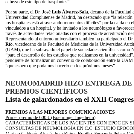
cabeza de este tipo de trasplantes”.
Por su parte, el Dr.
José Luis Álvarez-Sala
, decano de la Facultad 
Universidad Complutense de Madrid, ha destacado que “la relación 
los hospitales está atravesando momentos difíciles” por la caída en 
vinculados a un hospital, y ha invitado a los neumólogos a favorece
través de actividades relacionadas con el proceso de acreditación de
Representando al entorno universitario también ha participado el Dr
Río
, vicedecano de la Facultad de Medicina de la Universidad Au
(UAM), que ha subrayado el papel de sociedades científicas
“para el desarrollo de los estudios que realizamos en la universidad”
pendiente de formalizar un convenio de colaboración entre l
“que espero que podamos hacerlo en los próximos meses”.
NEUMOMADRID HIZO ENTREGA DE 
PREMIOS CIENTÍFICOS
Lista de galardonados en el XXII Congre
PREMIOS A LAS MEJORES COMUNICACIONES
Primer premio de 600 € (Boehringer Ingelheim)
CARACTERÍSTICAS DE LOS PACIENTES CON EPOC EN 
CONSULTAS DE NEUMOLOGÍA EN C.C. ESTUDIO EPOC
Mariara Calderón Alcalá, Juan Rigual Bobillo, Fernando Pelaez Cas