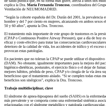
de salud pública que, en su forma más grave, afecta a unos dos mill
explica la Dra.
María Fernanda Troncoso
, coordinadora del Grup
Ventilación de NEUMOMADRID.
“Según la cohorte española del Dr. Durán del 2001, la prevalencia er
hombre y del 7 por ciento en mujeres, alcanzando en ambos sexos el 
50 y 60 años”, apunta la Dra. Troncoso.
El tratamiento más importante de este grupo de trastornos es la presi
(CPAP o Continuous Positive Airway Pressure), que a día de hoy es
eficaz y coste-efectivo para tratar las consecuencias cardiovasculares
deterioro de la calidad de vida, los accidentes de tráfico y el exceso
provocan estas patologías.
En pacientes que no toleran la CPAP se puede utilizar el dispositiv
(DAM). No obstante, igualmente importantes para la mejora del pac
higiénico-dietéticas, posturales, el ejercicio físico o el dejar de fum
mejores hábitos, pérdida de peso, CPAP y/o cirugía de la vía área su
beneficioso que el tratamiento aislado. “Si se cumplen todas estas m
beneficios son sinérgicos”, explica la Dra. Troncoso.
Trabajo multidisciplinar, clave
El síndrome de apnea-hipoapnea del sueño (SAHS) es la enfermedad 
más prevalente y se comporta como una enfermedad sistémica asoci
relacionadas con el síndrome metabólico y patología cardiovascular.