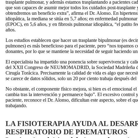
trasplante pulmonar, y además estamos trasplantando a pacientes c
que son capaces de asumir mejor todos los cuidados post-trasplante
obtendremos un beneficio extra”, afirma el Dr. Alonso. En hiperten
idiopática, la mediana se sitúa en 5,7 años; en enfermedad pulmonar
(EPOC), en 5,6 años, y en fibrosis pulmonar idiopática, “el patito feo
años.
Los estudios establecen que hacer un trasplante bipulmonar (es decir, 
pulmones) es más beneficioso para el paciente, pero “nos topamos co
donantes, por lo que se mantiene la necesidad de seguir haciendo uni
El especialista ha impartido una ponencia sobre supervivencia y cal
del XXII Congreso de NEUMOMADRID, la Sociedad Madrileña d
Cirugía Torácica. Precisamente la calidad de vida es algo que neces
se carece de datos sólidos, solo un 20 por ciento trabaja después del 
No obstante, el componente físico mejora, si bien es el emocional e
cambia tras la intervención y permanece bajo”. El excesivo control 
paciente, reconoce el Dr. Alonso, dificultan este aspecto, sobre el q
trabajando.
LA FISIOTERAPIA AYUDA AL DESA
RESPIRATORIO DE PREMATUROS