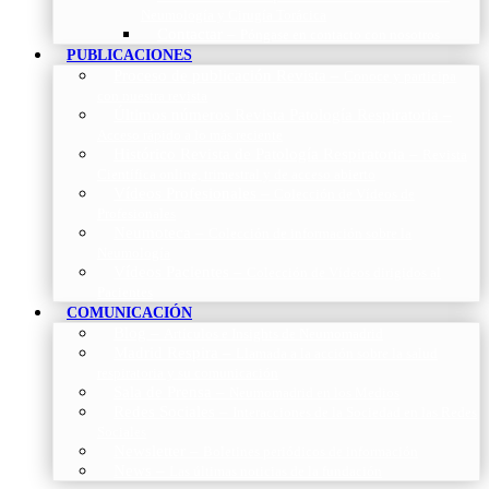
Neumología y Cirugía Torácica
Contactar
–
Póngase en contacto con nosotros
PUBLICACIONES
Proceso de publicación Revista
–
Conoce y participa
con nuestra revista
Últimos números Revista Patología Respiratoria
–
Acceso rápido a lo más reciente
Histórico Revista de Patología Respiratoria
–
Revista
Científica online, trimestral y de acceso abierto
Vídeos Profesionales
–
Colección de Vídeos de
Profesionales
Neumoteca
–
Colección de información sobre la
Neumología
Vídeos Pacientes
–
Colección de Vídeos dirigidos al
Pacientes
COMUNICACIÓN
Blog
–
Artículos e Insights de Neumomadrid
Madrid Respira
–
Llamada a la acción sobre la salud
respiratoria y su comunicación
Sala de Prensa
–
Neumomadrid en los Medios
Redes Sociales
–
Interacciones de la Sociedad en las Redes
Sociales
Newsletter
–
Boletines periódicos de información
News
–
Las últimas noticias de la fundación