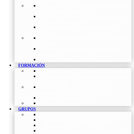
de Investigación Nóveles
Premios a Artículos Internacionales
–
Premio a
la mejor Publicación Internacional
Premios a Artículos Nacionales
–
Premio a la
mejor Publicación Nacional
Premios a Tesis
–
Premio a la mejor Tesis
Doctoral
Premios a Bolsa de viaje
–
Becas para Formación
en Centros
Premio a Mejor Residente
–
Premio al mejor
Residente
Premios – Histórico de Convocatorias
FORMACIÓN
Cursos Actuales
–
Catálogo de Cursos Actuales
Cursos Avalados
–
Catalogo de cursos avalados por
NEUMOMADRID
Cursos Históricos
–
Catálogo de Cursos
Históricos
Solicitud de nuevos cursos
Acceso al Campus
GRUPOS
Coordinadores de Grupos de Trabajo
Normativas de los Grupos de Trabajo
Grupo de EPOC
Grupo de Inf. Respiratorias y Tuberculosis