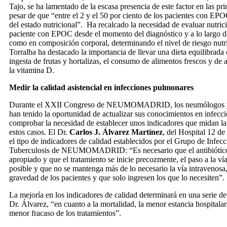
Tajo, se ha lamentado de la escasa presencia de este factor en las pr
pesar de que “entre el 2 y el 50 por ciento de los pacientes con EPO
del estado nutricional”. Ha recalcado la necesidad de evaluar nutri
paciente con EPOC desde el momento del diagnóstico y a lo largo de
como en composición corporal, determinando el nivel de riesgo nutr
Torralba ha destacado la importancia de llevar una dieta equilibrada 
ingesta de frutas y hortalizas, el consumo de alimentos frescos y d
la vitamina D.
Medir la calidad asistencial en infecciones pulmonares
Durante el XXII Congreso de NEUMOMADRID, los neumólogos y c
han tenido la oportunidad de actualizar sus conocimientos en infecci
comprobar la necesidad de establecer unos indicadores que midan la 
estos casos. El Dr.
Carlos J. Álvarez Martínez
, del Hospital 12 d
el tipo de indicadores de calidad establecidos por el Grupo de Infecc
Tuberculosis de NEUMOMADRID: “Es necesario que el antibiótico u
apropiado y que el tratamiento se inicie precozmente, el paso a la ví
posible y que no se mantenga más de lo necesario la vía intravenosa
gravedad de los pacientes y que solo ingresen los que lo necesiten”.
La mejoría en los indicadores de calidad determinará en una serie de
Dr. Álvarez, “en cuanto a la mortalidad, la menor estancia hospitalar
menor fracaso de los tratamientos”.