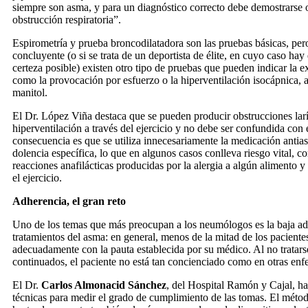
siempre son asma, y para un diagnóstico correcto debe demostrarse 
obstrucción respiratoria”.
Espirometría y prueba broncodilatadora son las pruebas básicas, pero
concluyente (o si se trata de un deportista de élite, en cuyo caso ha
certeza posible) existen otro tipo de pruebas que pueden indicar la e
como la provocación por esfuerzo o la hiperventilación isocápnica, 
manitol.
El Dr. López Viña destaca que se pueden producir obstrucciones lar
hiperventilación a través del ejercicio y no debe ser confundida con
consecuencia es que se utiliza innecesariamente la medicación antiasm
dolencia específica, lo que en algunos casos conlleva riesgo vital, c
reacciones anafilácticas producidas por la alergia a algún alimento 
el ejercicio.
Adherencia, el gran reto
Uno de los temas que más preocupan a los neumólogos es la baja ad
tratamientos del asma: en general, menos de la mitad de los pacient
adecuadamente con la pauta establecida por su médico. Al no tratars
continuados, el paciente no está tan concienciado como en otras enf
El Dr.
Carlos Almonacid Sánchez
, del Hospital Ramón y Cajal, ha
técnicas para medir el grado de cumplimiento de las tomas. El métod