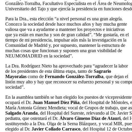
González-Torralba, Facultativo Especialista en el Área de Neumolog
Universitario del Tajo y que ejercía la presidencia en funciones des
Para la Dra., esta elección “a nivel personal es una gran alegría.
Conozco la sociedad desde hace muchos años y hay mucha gente
valiosa que va a ayudarme a mantener los proyectos e iniciativas
que ya están en marcha y son de gran calidad”. “Me gustaría, en el
tiempo de mi presidencia, impulsar aún más la investigación en la
Comunidad de Madrid y, por supuesto, mantener la estructura de
muchas cosas que funcionan y suponen una gran visibilidad de
NEUMOMADRID en la sociedad”.
La Dra. Rodríguez Nieto ha aprovechado para “agradecer la labor
de los presidentes de esta última etapa, tanto de
Sagrario
Mayoralas
como de
Fernando González-Torralba
, que dejan el
listón muy alto y hay que reconocer su esfuerzo personal y su comp
sociedad”.
En la asamblea también se han elegido los puestos de vicepresiden
ocupará el Dr.
Juan Manuel Díez Piña
, del Hospital de Móstoles, e
María Antonia Gómez Mendieta; vocal de Grupos de trabajo, que a
Salgado Aranda
, del Hospital del Sureste, relevando al Dr. Javier 
pediatra, que ostentará el Dr.
Álvaro Gimeno Díaz de Atauri
, del 
sustituyendo a la Dra. Olga de la Serna Blázquez, y vocal MIR, pues
elegido al Dr.
Javier Collado Carrasco
, del Hospital 12 de Octubr