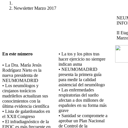
Newsletter Marzo 2017
NEU
INF
II Eta
Marzo
En este número
• La tos y los pitos tras
hacer ejercicio no siempre
indican asma
• La Dra. María Jesús
• NEUMOMADRID
Rodríguez Nieto es la
presenta la primera guía
nueva presidenta de
para medir la calidad
NEUMOMADRID
asistencial del neumólogo
• Los neumólogos y
• Las enfermedades
cirujanos torácicos
respiratorias del sueño
madrileños actualizan sus
afectan a dos millones de
conocimientos con la
españoles en su forma más
última evidencia científica
grave
• Lista de galardonados en
• Sanidad se compromete a
el XXII Congreso
aprobar un Plan Nacional
• El infradiagnóstico de la
de Control de la
EPOC es más frecuente en