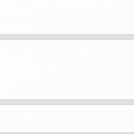
 y Foros
 Grupo de Trabajo
 Científico
ramos
 beneficios de Socios
del Comité Científico de Neumomadrid
 publicaciones y eventos científicos de la Sociedad
gación
ibrosis pulmonar
de Investigación Nóveles
mejor Publicación Internacional
r Publicación Nacional
 Centros
nte
por NEUMOMADRID