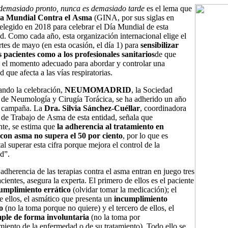
demasiado pronto, nunca es demasiado tarde
es el lema que
iva Mundial Contra el Asma
(GINA, por sus siglas en
 elegido en 2018 para celebrar el Día Mundial de esta
. Como cada año, esta organización internacional elige el
tes de mayo (en esta ocasión, el día 1) para
sensibilizar
s pacientes como a los profesionales sanitarios
de que
s el momento adecuado para abordar y controlar una
 que afecta a las vías respiratorias.
ndo la celebración,
NEUMOMADRID
, la Sociedad
 de Neumología y Cirugía Torácica, se ha adherido un año
a campaña. La
Dra. Silvia Sánchez-Cuéllar
, coordinadora
de Trabajo de Asma de esta entidad, señala que
te, se estima que
la adherencia al tratamiento en
 con asma no supera el 50 por ciento
, por lo que es
l superar esta cifra porque mejora el control de la
d”.
 adherencia de las terapias contra el asma entran en juego tres
acientes, asegura la experta. El primero de ellos es el paciente
umplimiento errático
(olvidar tomar la medicación); el
 ellos, el asmático que presenta un
incumplimiento
o
(no la toma porque no quiere) y el tercero de ellos, el
ple de forma involuntaria
(no la toma por
iento de la enfermedad o de su tratamiento). Todo ello se