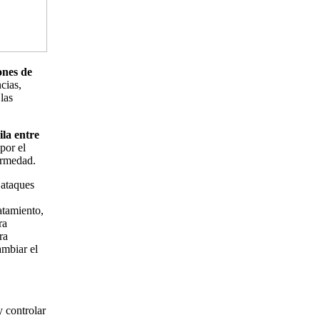
ones de
cias,
las
ila entre
por el
fermedad.
 ataques
atamiento,
ra
ra
ambiar el
y controlar