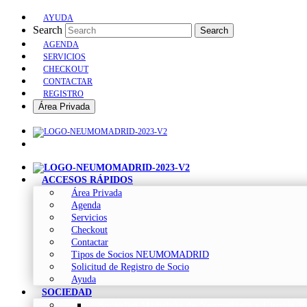
AYUDA
Search
Search
AGENDA
SERVICIOS
CHECKOUT
CONTACTAR
REGISTRO
Área Privada
ACCESOS RÁPIDOS
Área Privada
Agenda
Servicios
Checkout
Contactar
Tipos de Socios NEUMOMADRID
Solicitud de Registro de Socio
Ayuda
SOCIEDAD
Sociedad Madrileña de Neumología y Cirugía To