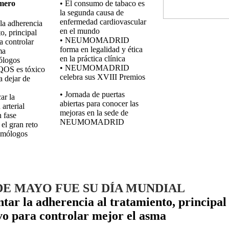
mero
• El consumo de tabaco es
la segunda causa de
enfermedad cardiovascular
la adherencia
en el mundo
to, principal
• NEUMOMADRID
a controlar
forma en legalidad y ética
ma
en la práctica clínica
ólogos
• NEUMOMADRID
IQOS es tóxico
celebra sus XVIII Premios
a dejar de
• Jornada de puertas
ar la
abiertas para conocer las
 arterial
mejoras en la sede de
 fase
NEUMOMADRID
el gran reto
umólogos
 DE MAYO FUE SU DÍA MUNDIAL
ar la adherencia al tratamiento, principal
vo para controlar mejor el asma