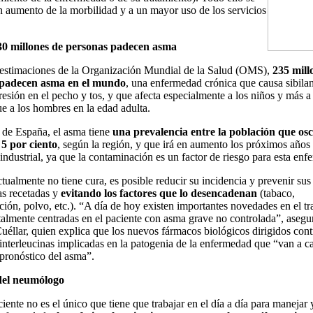
n aumento de la morbilidad y a un mayor uso de los servicios
0 millones de personas padecen asma
 estimaciones de la Organización Mundial de la Salud (OMS),
235 mill
 padecen asma en el mundo
, una enfermedad crónica que causa sibilan
resión en el pecho y tos, y que afecta especialmente a los niños y más a 
e a los hombres en la edad adulta.
 de España, el asma tiene
una prevalencia entre la población que osc
 5 por ciento
, según la región, y que irá en aumento los próximos años 
 industrial, ya que la contaminación es un factor de riesgo para esta en
ualmente no tiene cura, es posible reducir su incidencia y prevenir sus
as recetadas y
evitando los factores que lo desencadenan
(tabaco,
ión, polvo, etc.). “A día de hoy existen importantes novedades en el tr
lmente centradas en el paciente con asma grave no controlada”, asegu
éllar, quien explica que los nuevos fármacos biológicos dirigidos cont
 interleucinas implicadas en la patogenia de la enfermedad que “van a c
 pronóstico del asma”.
del neumólogo
ciente no es el único que tiene que trabajar en el día a día para manejar 