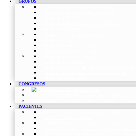
GRUPOS
Coordinadores de Grupos de Trabajo
Normativas de los Grupos de Trabajo
Grupo de EPOC
Grupo de Inf. Respiratorias y Tuberculosis
Grupo de Pediatría
Grupo de Fisioterapia Respiratoria
Grupo de Asma
Grupo de Sueño y Ventilación
Grupo de Patología Vascular
Grupo de Fibrosis Quística
Grupo de Enfermería
Grupo de Neumología intervencionista, función 
Grupo de Enfermedad Pulmonar Intersticial
Grupo de Tabaquismo
CONGRESOS
Histórico de Congresos
–
Congresos de NEUMOMADRID
Otros Eventos
–
Entrega de premios, bienvenidas, tardes con
PACIENTES
Blog
–
Artículos e Insights de NEUMOMADRID
Guías
–
Colección de Guías
Madrid Respira
–
Llamada a la acción sobre la salud 
Vídeos Pacientes
–
Colección de Vídeos dirigidos al
Asociaciones de pacientes
–
Asociaciones de Neumo