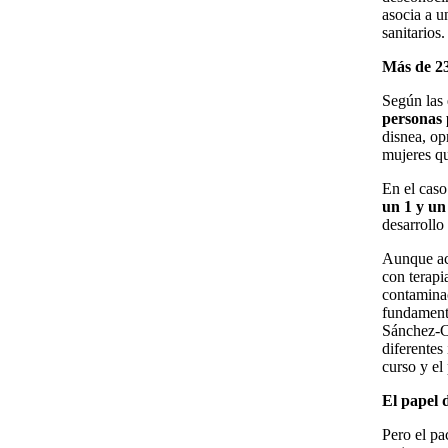
asocia a u
sanitarios.
Más de 23
Según las
personas
disnea, op
mujeres qu
En el caso
un 1 y un
desarrollo
Aunque act
con terapi
contaminac
fundamenta
Sánchez-Cu
diferentes
curso y el
El papel 
Pero el pa