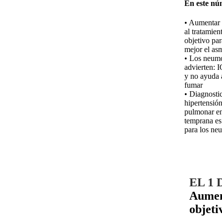
En este nú
• Aumentar 
al tratamien
objetivo par
mejor el as
• Los neum
advierten: 
y no ayuda 
fumar
• Diagnostic
hipertensión
pulmonar en
temprana es 
para los ne
EL 1
Aument
objeti