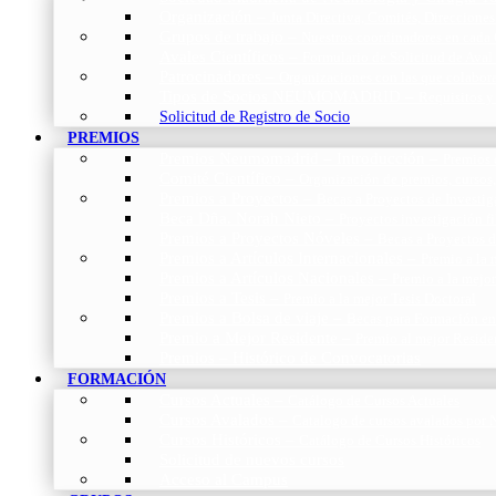
Organización
–
Junta Directiva, Comités, Direcciones
Grupos de trabajo
–
Nuestros coordinadores en cada
Avales Científicos
–
Formulario de Solicitud de Aval
Patrocinadores
–
Organizaciones con las que colabo
Tipos de Socios NEUMOMADRID
–
Requisitos y
Solicitud de Registro de Socio
PREMIOS
Premios Neumomadrid – Introducción
–
Premios 
Comité Científico
–
Organización de premios, cursos,
Premios a Proyectos
–
Becas a Proyectos de Investi
Beca Dña. Norah Nieto
–
Proyectos investigación f
Premios a Proyectos Nóveles
–
Becas a Proyectos 
Premios a Artículos Internacionales
–
Premio a la 
Premios a Artículos Nacionales
–
Premio a la mejo
Premios a Tesis
–
Premio a la mejor Tesis Doctoral
Premios a Bolsa de viaje
–
Becas para Formación en
Premio a Mejor Residente
–
Premio al mejor Reside
Premios – Histórico de Convocatorias
FORMACIÓN
Cursos Actuales
–
Catálogo de Cursos Actuales
Cursos Avalados
–
Catalogo de cursos avalados 
Cursos Históricos
–
Catálogo de Cursos Históricos
Solicitud de nuevos cursos
Acceso al Campus