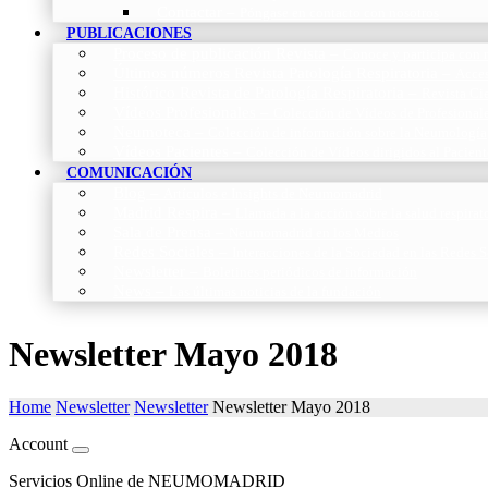
Contactar
–
Póngase en contacto con nosotros
PUBLICACIONES
Proceso de publicación Revista
–
Conoce y participa con n
Últimos números Revista Patología Respiratoria
–
Acces
Histórico Revista de Patología Respiratoria
–
Revista Cie
Vídeos Profesionales
–
Colección de Vídeos de Profesional
Neumoteca
–
Colección de información sobre la Neumología
Vídeos Pacientes
–
Colección de Vídeos dirigidos al Pacient
COMUNICACIÓN
Blog
–
Artículos e Insights de Neumomadrid
Madrid Respira
–
Llamada a la acción sobre la salud respira
Sala de Prensa
–
Neumomadrid en los Medios
Redes Sociales
–
Interacciones de la Sociedad en las Redes S
Newsletter
–
Boletines periódicos de información
News
–
Las últimas noticias de la fundación
Newsletter Mayo 2018
Home
Newsletter
Newsletter
Newsletter Mayo 2018
Account
Servicios Online de NEUMOMADRID