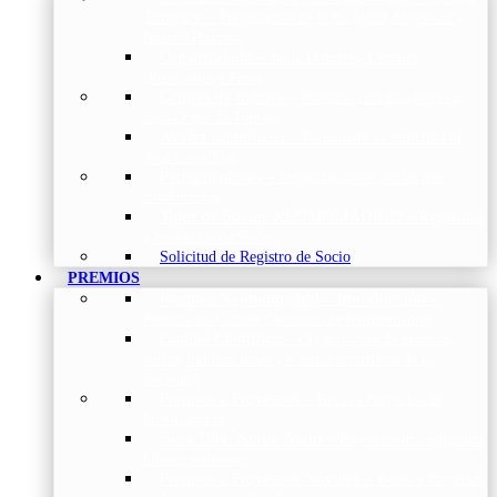
Torácica
–
Presentación de la Sociedad, Objetivos y
Nuestra Historia
Organización
–
Junta Directiva, Comités,
Direcciones y Foros
Grupos de trabajo
–
Nuestros coordinadores en
cada Grupo de Trabajo
Avales Científicos
–
Formulario de Solicitud de
Aval Científico
Patrocinadores
–
Organizaciones con las que
colaboramos
Tipos de Socios NEUMOMADRID
–
Requisitos
y beneficios de Socios
Solicitud de Registro de Socio
PREMIOS
Premios Neumomadrid – Introducción
–
Premios del Comité Científico de Neumomadrid
Comité Científico
–
Organización de premios,
cursos, publicaciones y eventos científicos de la
Sociedad
Premios a Proyectos
–
Becas a Proyectos de
Investigación
Beca Dña. Norah Nieto
–
Proyectos investigación
fibrosis pulmonar
Premios a Proyectos Nóveles
–
Becas a Proyectos