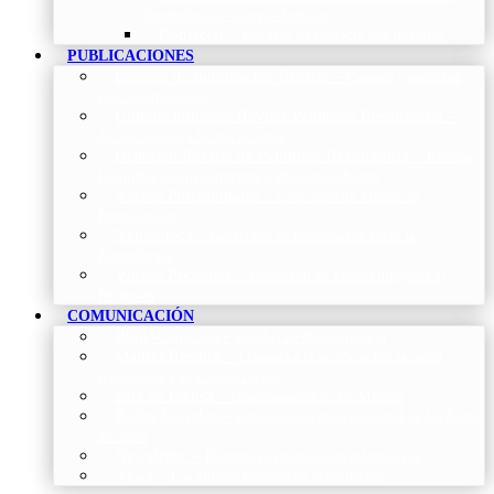
Neumología y Cirugía Torácica
Contactar
–
Póngase en contacto con nosotros
PUBLICACIONES
Proceso de publicación Revista
–
Conoce y participa
con nuestra revista
Últimos números Revista Patología Respiratoria
–
Acceso rápido a lo más reciente
Histórico Revista de Patología Respiratoria
–
Revista
Científica online, trimestral y de acceso abierto
Vídeos Profesionales
–
Colección de Vídeos de
Profesionales
Neumoteca
–
Colección de información sobre la
Neumología
Vídeos Pacientes
–
Colección de Vídeos dirigidos al
Pacientes
COMUNICACIÓN
Blog
–
Artículos e Insights de Neumomadrid
Madrid Respira
–
Llamada a la acción sobre la salud
respiratoria y su comunicación
Sala de Prensa
–
Neumomadrid en los Medios
Redes Sociales
–
Interacciones de la Sociedad en las Redes
Sociales
Newsletter
–
Boletines periódicos de información
News
–
Las últimas noticias de la fundación