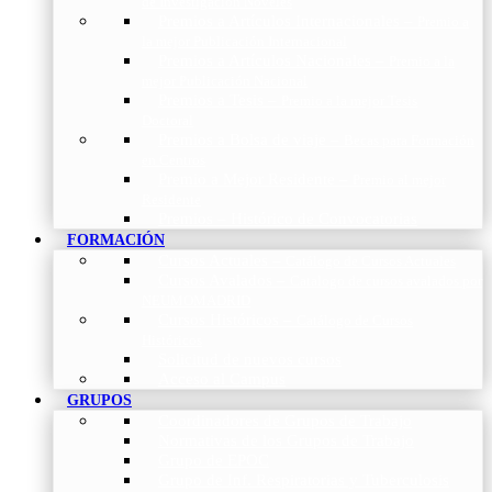
de Investigación Nóveles
Premios a Artículos Internacionales
–
Premio a
la mejor Publicación Internacional
Premios a Artículos Nacionales
–
Premio a la
mejor Publicación Nacional
Premios a Tesis
–
Premio a la mejor Tesis
Doctoral
Premios a Bolsa de viaje
–
Becas para Formación
en Centros
Premio a Mejor Residente
–
Premio al mejor
Residente
Premios – Histórico de Convocatorias
FORMACIÓN
Cursos Actuales
–
Catálogo de Cursos Actuales
Cursos Avalados
–
Catalogo de cursos avalados por
NEUMOMADRID
Cursos Históricos
–
Catálogo de Cursos
Históricos
Solicitud de nuevos cursos
Acceso al Campus
GRUPOS
Coordinadores de Grupos de Trabajo
Normativas de los Grupos de Trabajo
Grupo de EPOC
Grupo de Inf. Respiratorias y Tuberculosis