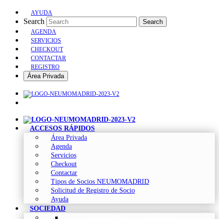
AYUDA
Search
Search
AGENDA
SERVICIOS
CHECKOUT
CONTACTAR
REGISTRO
Área Privada
ACCESOS RÁPIDOS
Área Privada
Agenda
Servicios
Checkout
Contactar
Tipos de Socios NEUMOMADRID
Solicitud de Registro de Socio
Ayuda
SOCIEDAD
Sociedad Madrileña de Neumología y Cirugía