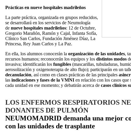
Prácticas en nueve hospitales madrileños
La parte práctica, organizada en grupos reducidos,
se desarrollará en los servicios de Neumología
de
nueve hospitales madrileños
: 12 de Octubre,
Gregorio Marañón, Ramón y Cajal, Infanta Sofía,
Clínico San Carlos, Fundación Jiménez Díaz, La
Princesa, Rey Juan Carlos y La Paz.
En ella, los alumnos conocerán la
organización de las unidades
, t
recursos humanos; reconocerán los equipos y los
distintos modos
de
invasiva; identificarán los
fungibles
(mascarillas, tubuladuras, humid
aerosolización y oxigenoterapia de alto flujo); participarán en un tal
decanulación
, así como en clases prácticas de las principales
asincr
las
indicaciones y fases de la VMNI
en relación con los casos que 
cada unidad en ese momento; y debatirán acerca de
casos clínicos
LOS ENFERMOS RESPIRATORIOS NE
DONANTES DE PULMÓN
NEUMOMADRID demanda una mejor coo
con las unidades de trasplante