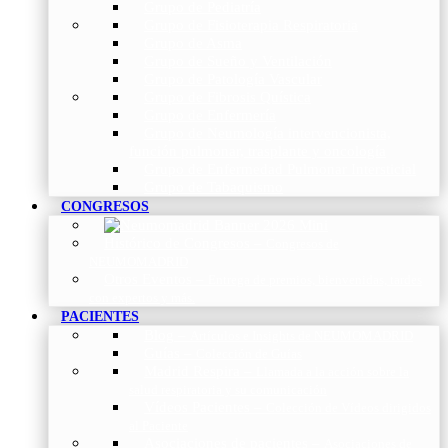
Grupo de Pediatría
Grupo de Fisioterapia Respiratoria
Grupo de Asma
Grupo de Sueño y Ventilación
Grupo de Patología Vascular
Grupo de Fibrosis Quística
Grupo de Enfermería
Grupo de Neumología intervencionista,
función pulmonar, trasplante y oncología
Grupo de Enfermedad Pulmonar Intersticial
Grupo de Tabaquismo
CONGRESOS
Histórico de Congresos
–
Congresos de
NEUMOMADRID
Otros Eventos
–
Entrega de premios, bienvenidas, tardes
con expertos y más.
PACIENTES
Blog
–
Artículos e Insights de NEUMOMADRID
Guías
–
Colección de Guías
Madrid Respira
–
Llamada a la acción sobre la
salud respiratoria y su comunicación
Vídeos Pacientes
–
Colección de Vídeos dirigidos
al Paciente
Asociaciones de pacientes
–
Asociaciones de