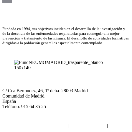
Email
Asociación Científica
Fundada en 1994, sus objetivos inciden en el desarrollo de la investigación y
de la docencia de las enfermedades respiratorias para conseguir una mejor
prevención y tratamiento de las mismas. El desarrollo de actividades formativas
dirigidas a la población general es especialmente contemplado.
NEUMOMADRID
C/ Cea Bermúdez, 46, 1º dcha. 28003 Madrid
Comunidad de Madrid
España
Teléfono: 915 64 35 25
Aviso legal
|
Política de privacidad
|
Política de Cookies
|
Términos
y Condiciones