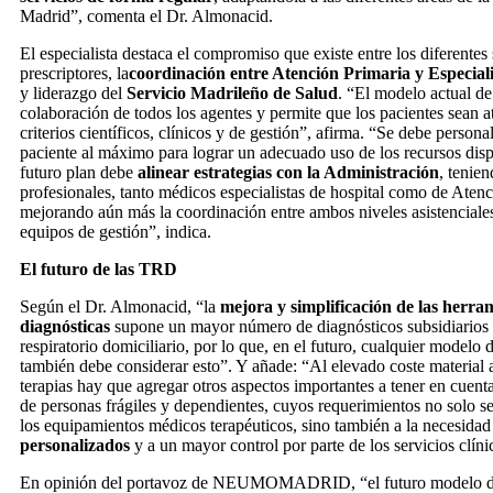
Madrid”, comenta el Dr. Almonacid.
El especialista destaca el compromiso que existe entre los diferentes 
prescriptores, la
coordinación entre Atención Primaria y Especial
y liderazgo del
Servicio Madrileño de Salud
. “El modelo actual de
colaboración de todos los agentes y permite que los pacientes sean a
criterios científicos, clínicos y de gestión”, afirma. “Se debe personal
paciente al máximo para lograr un adecuado uso de los recursos dis
futuro plan debe
alinear estrategias con la Administración
, tenien
profesionales, tanto médicos especialistas de hospital como de Atenc
mejorando aún más la coordinación entre ambos niveles asistenciale
equipos de gestión”, indica.
El futuro de las TRD
Según el Dr. Almonacid, “la
mejora y simplificación de las herra
diagnósticas
supone un mayor número de diagnósticos subsidiarios 
respiratorio domiciliario, por lo que, en el futuro, cualquier modelo d
también debe considerar esto”. Y añade: “Al elevado coste material a
terapias hay que agregar otros aspectos importantes a tener en cuen
de personas frágiles y dependientes, cuyos requerimientos no solo se
los equipamientos médicos terapéuticos, sino también a la necesida
personalizados
y a un mayor control por parte de los servicios clíni
En opinión del portavoz de NEUMOMADRID, “el futuro modelo de