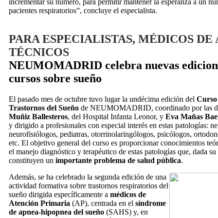
incrementar su número, para permitir mantener la esperanza a un nú
pacientes respiratorios”, concluye el especialista.
PARA ESPECIALISTAS, MÉDICOS DE 
TÉCNICOS
NEUMOMADRID celebra nuevas edicione
cursos sobre sueño
El pasado mes de octubre tuvo lugar la undécima edición del
Curso 
Trastornos del Sueño
de NEUMOMADRID, coordinado por las d
Muñiz Ballesteros
, del Hospital Infanta Leonor, y
Eva Mañas Bae
y dirigido a profesionales con especial interés en estas patologías: 
neurofisiólogos, pediatras, otorrinolaringólogos, psicólogos, ortodonc
etc. El objetivo general del curso es proporcionar conocimientos teór
el manejo diagnóstico y terapéutico de estas patologías que, dada su
constituyen un
importante problema de salud pública
.
Además, se ha celebrado la segunda edición de una
actividad formativa sobre trastornos respiratorios del
sueño dirigida específicamente a
médicos de
Atención Primaria
(AP), centrada en el
síndrome
de apnea-hipopnea del sueño
(SAHS) y, en