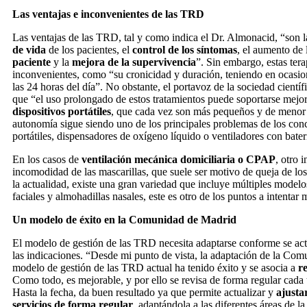
Las ventajas e inconvenientes de las TRD
Las ventajas de las TRD, tal y como indica el Dr. Almonacid, “son 
de vida
de los pacientes, el
control de los síntomas
, el aumento de
paciente
y la
mejora de la supervivencia
”. Sin embargo, estas ter
inconvenientes, como “su cronicidad y duración, teniendo en ocasion
las 24 horas del día”. No obstante, el portavoz de la sociedad cientí
que “el uso prolongado de estos tratamientos puede soportarse mejor
dispositivos portátiles
, que cada vez son más pequeños y de menor p
autonomía sigue siendo uno de los principales problemas de los con
portátiles, dispensadores de oxígeno líquido o ventiladores con bater
En los casos de
ventilación mecánica domiciliaria o CPAP
, otro 
incomodidad de las mascarillas, que suele ser motivo de queja de lo
la actualidad, existe una gran variedad que incluye múltiples modelo
faciales y almohadillas nasales, este es otro de los puntos a intentar
Un modelo de éxito en la Comunidad de Madrid
El modelo de gestión de las TRD necesita adaptarse conforme se actu
las indicaciones. “Desde mi punto de vista, la adaptación de la Co
modelo de gestión de las TRD actual ha tenido éxito y se asocia a
re
Como todo, es mejorable, y por ello se revisa de forma regular cada 
Hasta la fecha, da buen resultado ya que permite actualizar y
ajusta
servicios de forma regular
, adaptándola a las diferentes áreas de 