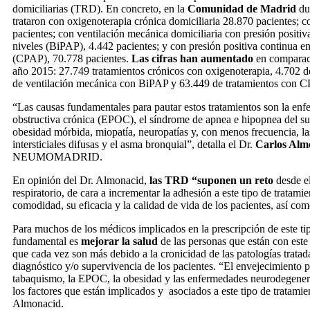
domiciliarias (TRD). En concreto, en la
Comunidad de Madrid
dur
trataron con oxigenoterapia crónica domiciliaria 28.870 pacientes; c
pacientes; con ventilación mecánica domiciliaria con presión positiv
niveles (BiPAP), 4.442 pacientes; y con presión positiva continua en 
(CPAP), 70.778 pacientes.
Las cifras han aumentado
en comparaci
año 2015: 27.749 tratamientos crónicos con oxigenoterapia, 4.702 de
de ventilación mecánica con BiPAP y 63.449 de tratamientos con 
“Las causas fundamentales para pautar estos tratamientos son la e
obstructiva crónica (EPOC), el síndrome de apnea e hipopnea del s
obesidad mórbida, miopatía, neuropatías y, con menos frecuencia, l
intersticiales difusas y el asma bronquial”, detalla el Dr.
Carlos Alm
NEUMOMADRID.
En opinión del Dr. Almonacid,
las TRD “suponen un reto
desde e
respiratorio, de cara a incrementar la adhesión a este tipo de tratami
comodidad, su eficacia y la calidad de vida de los pacientes, así com
Para muchos de los médicos implicados en la prescripción de este tipo
fundamental es
mejorar la salud
de las personas que están con este 
que cada vez son más debido a la cronicidad de las patologías trata
diagnóstico y/o supervivencia de los pacientes. “El envejecimiento p
tabaquismo, la EPOC, la obesidad y las enfermedades neurodegener
los factores que están implicados y asociados a este tipo de tratamien
Almonacid.