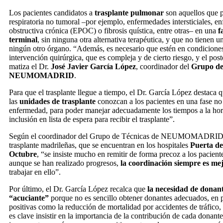
Los pacientes candidatos a
trasplante pulmonar
son aquellos que p
respiratoria no tumoral –por ejemplo, enfermedades intersticiales, 
obstructiva crónica (EPOC) o fibrosis quística, entre otras– en una
f
terminal
, sin ninguna otra alternativa terapéutica, y que no tienen u
ningún otro órgano. “Además, es necesario que estén en condiciones 
intervención quirúrgica, que es compleja y de cierto riesgo, y el pos
matiza el Dr.
José Javier García López
, coordinador del
Grupo de
NEUMOMADRID
.
Para que el trasplante llegue a tiempo, el Dr. García López destaca q
las
unidades de trasplante
conozcan a los pacientes en una fase no
enfermedad, para poder manejar adecuadamente los tiempos a la hor
inclusión en lista de espera para recibir el trasplante”.
Según el coordinador del Grupo de Técnicas de NEUMOMADRID, 
trasplante madrileñas, que se encuentran en los hospitales
Puerta de
Octubre
, “se insiste mucho en remitir de forma precoz a los paciente
aunque se han realizado progresos,
la coordinación siempre es me
trabajar en ello”.
Por último, el Dr. García López recalca que
la necesidad de donan
“acuciante”
porque no es sencillo obtener donantes adecuados, en p
positivas como la reducción de mortalidad por accidentes de tráfico,
es clave insistir en la importancia de la contribución de cada donant