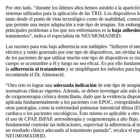
Por otro lado, “durante los últimos años hemos asistido a la aparici
sistemas utilizados para la aplicación de las TRD. Los dispositivos
tanto desde el punto de vista tecnológico como de usabilidad, comodi
que permite una mejor adaptación a este tipo de terapias. Sin embarg
principales problemas a los que nos enfrentamos es la
baja adhesió
tratamientos”, indica el especialista de NEUMOMADRID.
Las razones para esta baja adherencia son múltiples: “Influyen el t
eléctrico y ruido generado por este tipo de dispositivos, sin olvidar l
de los pacientes de que utilizar mucho este tipo de dispositivos es m
cuerpo se acostumbre a él y luego no sea eficaz. Es por ello fundame
la
adherencia al tratamiento
y se simplifiquen los métodos para log
recomienda el Dr. Almonacid.
“Otro reto es lograr una
adecuada indicación
de este tipo de terapi
normativas clínicas vigentes. Además, se deben investigar aún más la
de oxigenoterapia crónica domiciliaria, dado que la evidencia dispon
aplicada fundamentalmente a los pacientes con EPOC, extrapolándos
otras patologías, como la enfermedad pulmonar intersticial difusa (EP
cardiaca o los pacientes oncológicos. Esto mismo es aplicable a otro
el uso de CPAP, BiPAP, aerosolterapia y oxigenoterapia a alto flujo. 
fundamental controlar las indicaciones, supervisar la adherencia al 
un resultado clínico adecuado al tratamiento pautado”, recalca el esp
NEUMOMADRID.