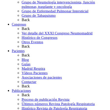
Grupo de Neumología intervencionista, función
pulmonar, trasplante y oncología
Grupo de Enfermedad Pulmonar Intersticial
Grupo de Tabaquismo
Back
Congresos
Back
Ver detalle del XXXI Congreso Neumomadrid
Histórico de Congresos
Otros Eventos
Back
Pacientes
Back
Blog
Guías
Madrid Respira
Vídeos Pacientes
Asociaciones de pacientes
Contactar
Back
Publicaciones
Back
Proceso de publicación Revista
Últimos números Revista Patología Respiratoria
Histórico Revista de Patología Respiratoria