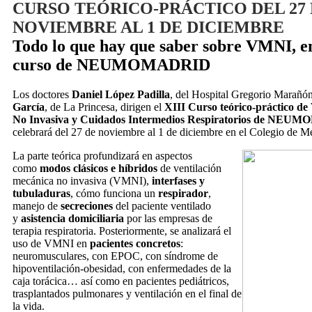
CURSO TEÓRICO-PRÁCTICO DEL 27
NOVIEMBRE AL 1 DE DICIEMBRE
Todo lo que hay que saber sobre VMNI, e
curso de NEUMOMADRID
Los doctores
Daniel López Padilla
, del Hospital Gregorio Marañó
García
, de La Princesa, dirigen el
XIII Curso teórico-práctico de
No Invasiva y Cuidados Intermedios Respiratorios de NE
celebrará del 27 de noviembre al 1 de diciembre en el Colegio de M
La parte teórica profundizará en aspectos
como
modos clásicos e híbridos
de ventilación
mecánica no invasiva (VMNI),
interfases y
tubuladuras
, cómo funciona un
respirador
,
manejo de
secreciones
del paciente ventilado
y
asistencia domiciliaria
por las empresas de
terapia respiratoria. Posteriormente, se analizará el
uso de VMNI en
pacientes concretos
:
neuromusculares, con EPOC, con síndrome de
hipoventilación-obesidad, con enfermedades de la
caja torácica… así como en pacientes pediátricos,
trasplantados pulmonares y ventilación en el final de
la vida.