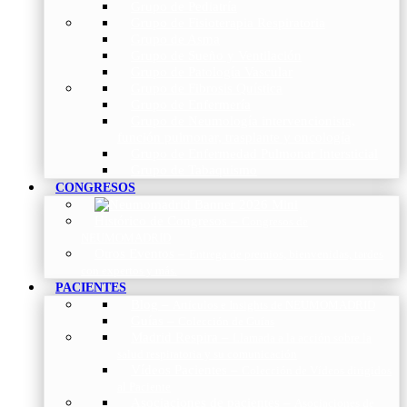
Grupo de Pediatría
Grupo de Fisioterapia Respiratoria
Grupo de Asma
Grupo de Sueño y Ventilación
Grupo de Patología Vascular
Grupo de Fibrosis Quística
Grupo de Enfermería
Grupo de Neumología intervencionista,
función pulmonar, trasplante y oncología
Grupo de Enfermedad Pulmonar Intersticial
Grupo de Tabaquismo
CONGRESOS
Histórico de Congresos
–
Congresos de
NEUMOMADRID
Otros Eventos
–
Entrega de premios, bienvenidas, tardes
con expertos y más.
PACIENTES
Blog
–
Artículos e Insights de NEUMOMADRID
Guías
–
Colección de Guías
Madrid Respira
–
Llamada a la acción sobre la
salud respiratoria y su comunicación
Vídeos Pacientes
–
Colección de Vídeos dirigidos
al Paciente
Asociaciones de pacientes
–
Asociaciones de