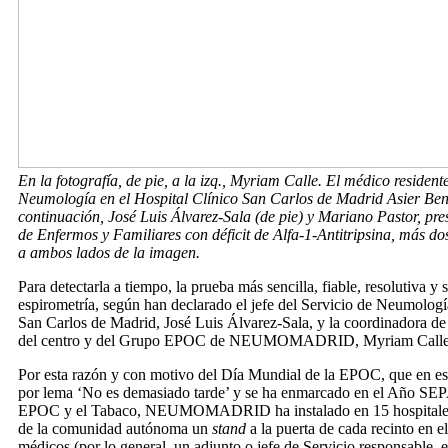
En la fotografía, de pie, a la izq., Myriam Calle. El médico residen
Neumología en el Hospital Clínico San Carlos de Madrid Asier Be
continuación, José Luis Álvarez-Sala (de pie) y Mariano Pastor, pre
de Enfermos y Familiares con déficit de Alfa-1-Antitripsina, más do
a ambos lados de la imagen.
Para detectarla a tiempo, la prueba más sencilla, fiable, resolutiva y s
espirometría, según han declarado el jefe del Servicio de Neumologí
San Carlos de Madrid, José Luis Álvarez-Sala, y la coordinadora 
del centro y del Grupo EPOC de NEUMOMADRID, Myriam Calle
Por esta razón y con motivo del Día Mundial de la EPOC, que en est
por lema ‘No es demasiado tarde’ y se ha enmarcado en el Año SE
EPOC y el Tabaco, NEUMOMADRID ha instalado en 15 hospitales 
de la comunidad autónoma un
stand
a la puerta de cada recinto en 
médicos (por lo general, un adjunto o jefe de Servicio responsable, e