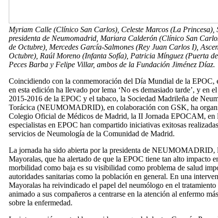
Myriam Calle (Clínico San Carlos), Celeste Marcos (La Princesa),
presidenta de Neumomadrid, Mariara Calderón (Clínico San Carlos
de Octubre), Mercedes García-Salmones (Rey Juan Carlos I), Asce
Octubre), Raúl Moreno (Infanta Sofía), Patricia Mínguez (Puerta d
Peces Barba y Felipe Villar, ambos de la Fundación Jiménez Díaz.
Coincidiendo con la conmemoración del Día Mundial de la EPOC, e
en esta edición ha llevado por lema ‘No es demasiado tarde’, y en
2015-2016 de la EPOC y el tabaco, la Sociedad Madrileña de Neum
Torácica (NEUMOMADRID), en colaboración con GSK, ha organiza
Colegio Oficial de Médicos de Madrid, la II Jornada EPOCAM, en l
especialistas en EPOC han compartido iniciativas exitosas realizadas
servicios de Neumología de la Comunidad de Madrid.
La jornada ha sido abierta por la presidenta de NEUMOMADRID, l
Mayoralas, que ha alertado de que la EPOC tiene tan alto impacto e
morbilidad como baja es su visibilidad como problema de salud impor
autoridades sanitarias como la población en general. En una interven
Mayoralas ha reivindicado el papel del neumólogo en el tratamient
animado a sus compañeros a centrarse en la atención al enfermo más
sobre la enfermedad.