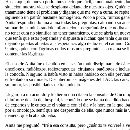
Hasta aquí, de nuevo podríamos decir que fácil, emocionalmente duro
situación nuestra vida se desploma delante de nuestros ojos. Quién e
tratamiento tiene el problema y dígame que me voy a curar, se repite
siguiendo un patrón bastante homogéneo. Poco a poco, fuimos ganá
Anita respondiendo una a una todas las preguntas, calmando su ansi
su marido, suministrándole información, asegurándole que no iba a es
no tener cura no significa no tener tratamiento, que se abría un nue
que tenía que estar preparada y dispuesta a luchar, que tenía que ser
dejando puertas abiertas a la esperanza, algo de luz en el camino. C
9 años, quien con lágrimas en los ojos nos preguntó si su mamá se i
contener las lágrimas.
El caso de Anita fue discutido en la sesión multidisciplinaria de cánc
oncólogos, radiólogos, radioterapeutas, cirujanos, patólogos e incl
la conocía. Ninguno la había visto ni había hablado con ella previa
enfrentado a su mirada. Discutieron las imágenes del TAC, las caract
su tumor, las posibilidades de tratamiento.
Llegaron a un acuerdo y le dieron una cita en la consulta de Oncolo
el informe de alta del hospital, le conté lo que se había decidido hace
de expertos y le entregué el volante con el día y la hora en la que iba
por el oncólogo, sentí que me desprendía de ella, que nunca más la vo
manera, que la abandonaba.
Anita me preguntó: “Iré a esa consulta, pero ¿cuándo te volveré a v