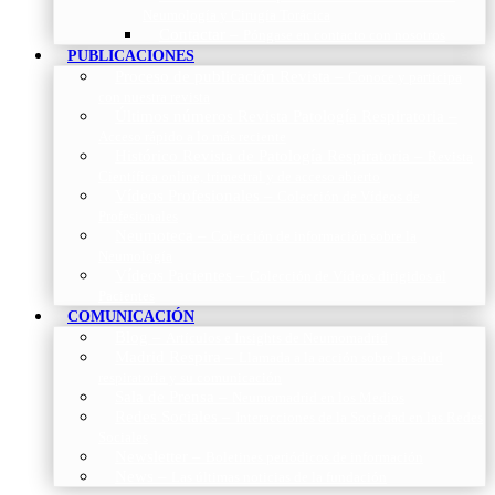
Neumología y Cirugía Torácica
Contactar
–
Póngase en contacto con nosotros
PUBLICACIONES
Proceso de publicación Revista
–
Conoce y participa
con nuestra revista
Últimos números Revista Patología Respiratoria
–
Acceso rápido a lo más reciente
Histórico Revista de Patología Respiratoria
–
Revista
Científica online, trimestral y de acceso abierto
Vídeos Profesionales
–
Colección de Vídeos de
Profesionales
Neumoteca
–
Colección de información sobre la
Neumología
Vídeos Pacientes
–
Colección de Vídeos dirigidos al
Pacientes
COMUNICACIÓN
Blog
–
Artículos e Insights de Neumomadrid
Madrid Respira
–
Llamada a la acción sobre la salud
respiratoria y su comunicación
Sala de Prensa
–
Neumomadrid en los Medios
Redes Sociales
–
Interacciones de la Sociedad en las Redes
Sociales
Newsletter
–
Boletines periódicos de información
News
–
Las últimas noticias de la fundación