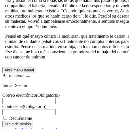
fría y distante, como si todas las horas que habíamos pasado juntos,
compartida, el haberla llevado al límite de la desesperación y devue
realidad, no hubieran existido. “Cuando quieras puedes verme, Anita
otros médicos los que se harán cargo de ti”, le dije. Percibí su desa
su malestar. Volvió a tambalearse emocionalmente, a sentirse insegu
mantuvo el tipo. Yo también.
Pensé en qué ensayo clínico la incluirían, qué tratamiento le darían, 
unidad de cuidados paliativos si finalmente no cumplía criterios para
estudio. Pensé en su marido, en su hija, en los momentos difíciles q
Ese día se me hizo más consciente la grandeza del trabajo del neumó
con cáncer de pulmón.
Abrir menú lateral
Barra lateral
Iniciar Sesión
Correo electrónico
(Obligatorio)
Contraseña
(Obligatorio)
Recuérdame