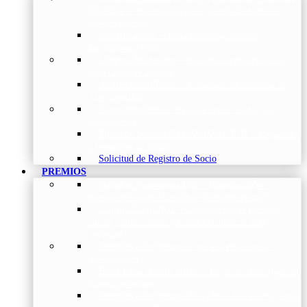
Torácica
–
Presentación de la Sociedad, Objetivos y
Nuestra Historia
Organización
–
Junta Directiva, Comités,
Direcciones y Foros
Grupos de trabajo
–
Nuestros coordinadores en
cada Grupo de Trabajo
Avales Científicos
–
Formulario de Solicitud de
Aval Científico
Patrocinadores
–
Organizaciones con las que
colaboramos
Tipos de Socios NEUMOMADRID
–
Requisitos
y beneficios de Socios
Solicitud de Registro de Socio
PREMIOS
Premios Neumomadrid – Introducción
–
Premios del Comité Científico de Neumomadrid
Comité Científico
–
Organización de premios,
cursos, publicaciones y eventos científicos de la
Sociedad
Premios a Proyectos
–
Becas a Proyectos de
Investigación
Beca Dña. Norah Nieto
–
Proyectos investigación
fibrosis pulmonar
Premios a Proyectos Nóveles
–
Becas a Proyectos