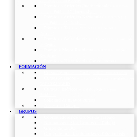
de Investigación Nóveles
Premios a Artículos Internacionales
–
Premio a
la mejor Publicación Internacional
Premios a Artículos Nacionales
–
Premio a la
mejor Publicación Nacional
Premios a Tesis
–
Premio a la mejor Tesis
Doctoral
Premios a Bolsa de viaje
–
Becas para Formación
en Centros
Premio a Mejor Residente
–
Premio al mejor
Residente
Premios – Histórico de Convocatorias
FORMACIÓN
Cursos Actuales
–
Catálogo de Cursos Actuales
Cursos Avalados
–
Catalogo de cursos avalados por
NEUMOMADRID
Cursos Históricos
–
Catálogo de Cursos
Históricos
Solicitud de nuevos cursos
Acceso al Campus
GRUPOS
Coordinadores de Grupos de Trabajo
Normativas de los Grupos de Trabajo
Grupo de EPOC
Grupo de Inf. Respiratorias y Tuberculosis