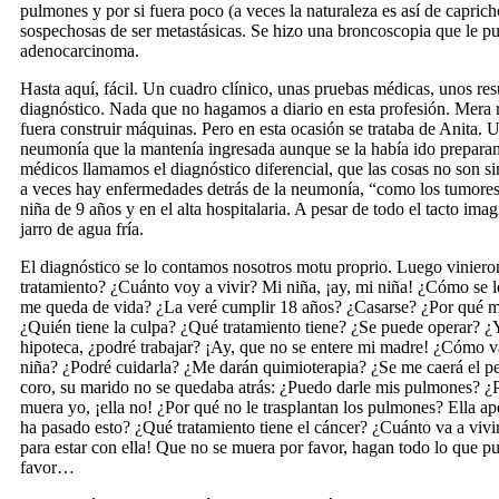
pulmones y por si fuera poco (a veces la naturaleza es así de caprich
sospechosas de ser metastásicas. Se hizo una broncoscopia que le p
adenocarcinoma.
Hasta aquí, fácil. Un cuadro clínico, unas pruebas médicas, unos res
diagnóstico. Nada que no hagamos a diario en esta profesión. Mera ru
fuera construir máquinas. Pero en esta ocasión se trataba de Anita. U
neumonía que la mantenía ingresada aunque se la había ido prepara
médicos llamamos el diagnóstico diferencial, que las cosas no son s
a veces hay enfermedades detrás de la neumonía, “como los tumores
niña de 9 años y en el alta hospitalaria. A pesar de todo el tacto imag
jarro de agua fría.
El diagnóstico se lo contamos nosotros motu proprio. Luego viniero
tratamiento? ¿Cuánto voy a vivir? Mi niña, ¡ay, mi niña! ¿Cómo se 
me queda de vida? ¿La veré cumplir 18 años? ¿Casarse? ¿Por qué m
¿Quién tiene la culpa? ¿Qué tratamiento tiene? ¿Se puede operar? 
hipoteca, ¿podré trabajar? ¡Ay, que no se entere mi madre! ¿Cómo va
niña? ¿Podré cuidarla? ¿Me darán quimioterapia? ¿Se me caerá el p
coro, su marido no se quedaba atrás: ¿Puedo darle mis pulmones? ¿
muera yo, ¡ella no! ¿Por qué no le trasplantan los pulmones? Ella a
ha pasado esto? ¿Qué tratamiento tiene el cáncer? ¿Cuánto va a vivir
para estar con ella! Que no se muera por favor, hagan todo lo que pu
favor…