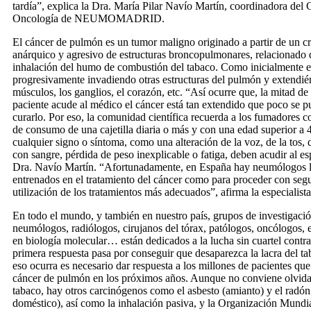
tardía”, explica la Dra. María Pilar Navío Martín, coordinadora del
Oncología de NEUMOMADRID.
El cáncer de pulmón es un tumor maligno originado a partir de un c
anárquico y agresivo de estructuras broncopulmonares, relacionado 
inhalación del humo de combustión del tabaco. Como inicialmente es
progresivamente invadiendo otras estructuras del pulmón y extendién
músculos, los ganglios, el corazón, etc. “Así ocurre que, la mitad de
paciente acude al médico el cáncer está tan extendido que poco se p
curarlo. Por eso, la comunidad científica recuerda a los fumadores 
de consumo de una cajetilla diaria o más y con una edad superior a 
cualquier signo o síntoma, como una alteración de la voz, de la tos, 
con sangre, pérdida de peso inexplicable o fatiga, deben acudir al esp
Dra. Navío Martín. “Afortunadamente, en España hay neumólogos l
entrenados en el tratamiento del cáncer como para proceder con segu
utilización de los tratamientos más adecuados”, afirma la especialista
En todo el mundo, y también en nuestro país, grupos de investigació
neumólogos, radiólogos, cirujanos del tórax, patólogos, oncólogos,
en biología molecular… están dedicados a la lucha sin cuartel cont
primera respuesta pasa por conseguir que desaparezca la lacra del t
eso ocurra es necesario dar respuesta a los millones de pacientes que
cáncer de pulmón en los próximos años. Aunque no conviene olvida
tabaco, hay otros carcinógenos como el asbesto (amianto) y el radón 
doméstico), así como la inhalación pasiva, y la Organización Mund