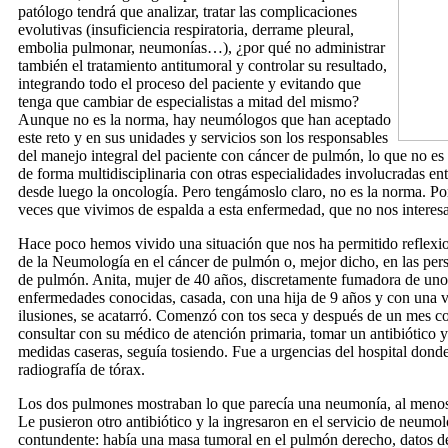
patólogo tendrá que analizar, tratar las complicaciones
evolutivas (insuficiencia respiratoria, derrame pleural,
embolia pulmonar, neumonías…), ¿por qué no administrar
también el tratamiento antitumoral y controlar su resultado,
integrando todo el proceso del paciente y evitando que
tenga que cambiar de especialistas a mitad del mismo?
Aunque no es la norma, hay neumólogos que han aceptado
este reto y en sus unidades y servicios son los responsables
del manejo integral del paciente con cáncer de pulmón, lo que no es
de forma multidisciplinaria con otras especialidades involucradas ent
desde luego la oncología. Pero tengámoslo claro, no es la norma. Po
veces que vivimos de espalda a esta enfermedad, que no nos interesa
Hace poco hemos vivido una situación que nos ha permitido reflexio
de la Neumología en el cáncer de pulmón o, mejor dicho, en las per
de pulmón. Anita, mujer de 40 años, discretamente fumadora de unos c
enfermedades conocidas, casada, con una hija de 9 años y con una v
ilusiones, se acatarró. Comenzó con tos seca y después de un mes c
consultar con su médico de atención primaria, tomar un antibiótico y 
medidas caseras, seguía tosiendo. Fue a urgencias del hospital donde
radiografía de tórax.
Los dos pulmones mostraban lo que parecía una neumonía, al menos e
Le pusieron otro antibiótico y la ingresaron en el servicio de neumo
contundente: había una masa tumoral en el pulmón derecho, datos d