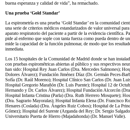
buena esperanza y calidad de vida”, ha remachado.
Una prueba ‘Gold Standar’
La espirometría es una prueba ‘Gold Standar’ en la comunidad científ
una serie de criterios médicos estandarizados de valor universal para
aparato respiratorio del paciente a partir de la evidencia científica. Pa
pide al enfermo que sople con tanta fuerza como pueda dentro de 
mide la capacidad de la función pulmonar, de modo que los resultad
inmediata.
Los 15 hospitales de la Comunidad de Madrid donde se han instalad
con pruebas espirométricas abiertas al público y sus respectivos ne
han sido: Hospital Rey Juan Carlos (Dra. Mercedes Salmones); Hosp
Dolores Álvarez); Fundación Jiménez Díaz (Dr. Germán Peces-Barba
Sofía (Dr. Raúl Moreno); Hospital Clínico San Carlos (Dr. Juan Lu
Hospital Gregorio Marañón (Dr. Luis Puente); Hospital 12 de Octub
Hernando y Dr. Carlos Álvarez); Hospital Fundación Alcorcón (Dra
Hospital Infanta Cristina (Parla) (Dra. Ruth Herrero Mosquete); Ho
(Dra. Sagrario Mayoralas); Hospital Infanta Elena (Dr. Francisco Ro
Henares (Coslada) (Dra. Ángeles Ruiz Cobos); Hospital de La Prin
Gómez); Hospital del Sureste (Arganda del Rey; Dr. Sergio Salgado)
Universitario Puerta de Hierro (Majadahonda) (Dr. Manuel Valle).