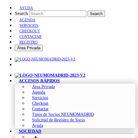
AYUDA
Search
Search
AGENDA
SERVICIOS
CHECKOUT
CONTACTAR
REGISTRO
Área Privada
ACCESOS RÁPIDOS
Área Privada
Agenda
Servicios
Checkout
Contactar
Tipos de Socios NEUMOMADRID
Solicitud de Registro de Socio
Ayuda
SOCIEDAD
Sociedad Madrileña de Neumología y Cirugía