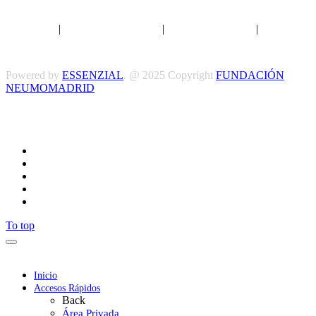
Aviso legal
|
Política de privacidad
|
Política de Cookies
|
Términos
y Condiciones
Powered by
ESSENZIAL
. @ 2025 Copyright
FUNDACIÓN
NEUMOMADRID
Síguenos
To top
Inicio
Accesos Rápidos
Back
Área Privada