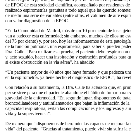
de EPOC de esta sociedad científica, acompañado por residentes d
realizado espirometrías gratuitas a todo aquel que ha querido somete
de medir una serie de variables (entre otras, el volumen de aire esp
con valor diagnóstico de la EPOC.
“En la Comunidad de Madrid, más de un 10 por ciento de los sujet
van a padecer esta enfermedad; sin embargo, muchos de ellos no es
del 75 por ciento) y, por eso, hoy les informaremos de esta patología
de la función pulmonar, una espirometría, para saber si pueden padec
Dra. Calle. “Para realizar esta prueba, el paciente debe respirar con
y, acto seguido, hacer una inspiración y espiración profundas para q
si existe obstrucción en la vía aérea”, ha añadido.
“Un paciente mayor de 40 años que haya fumado y que padezca una
en la espirometría, ya tiene hecho el diagnóstico de EPOC”, ha reve
Con relación a su tratamiento, la Dra. Calle ha aclarado que, en prim
per se sirve para que el paciente abandone el hábito de fumar para evi
gravedad de la enfermedad. “En segundo lugar, disponemos de trat
broncodilatadores y antiinflamatorios que bajan la inflamación de la 
capacidad respiratoria, evitan las complicaciones y los ingresos y a
vida y la supervivencia”.
De manera que “disponemos de herramientas capaces de mejorar la e
vida” del paciente. “Gracias al tratamiento, puede vivir sin sufrir l