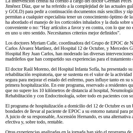
La intervención central ha corrido a cargo del doctor Germán Peces
Jiménez Díaz, que se ha referido a la complejidad de las actuales g
y GOLD) para pedir a continuación documentos más sencillos y rápi
permitan a cualquier especialista tener un conocimiento óptimo de 
ha abordado el manejo de los corticoides inhalados y la duda sobre si
conveniente o no: “Hay artículos a favor y en contra, con lo que no 
en uno u otro sentido. Necesitamos criterios mejor definidos”.
Los doctores Myriam Calle, coordinadora del Grupo de EPOC
Carlos Álvarez Martínez, del Hospital 12 de Octubre, y Mercedes G
Hospital Rey Juan Carlos, han moderado las diversas intervencion
madrileños que han compartido sus experiencias para el tratamiento
El doctor Raúl Moreno, del Hospital Infanta Sofía, ha presentado s
rehabilitación respiratoria, que se sustenta en el valor de la activida
segura para mejorar el estado del enfermo, pues influye tanto en su
primera hospitalización. En este programa, reservado a residentes q
que no supere los 10 kilómetros de distancia al hospital, Neumologí
Rehabilitación y con Endocrinología, sobre todo en pacientes con so
El programa de hospitalización a domicilio del 12 de Octubre es un
bondades de llevar al paciente de EPOC a su entorno natural para pro
A juicio de su responsable, Ascensión Hernando, es una alternativa as
efectiva y, sobre todo, rentable.
Otras experiencias analizadas en la jornada han sido el programa de 