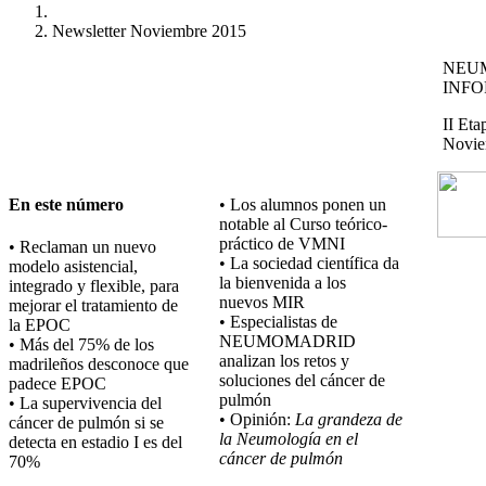
Newsletter Noviembre 2015
NEU
INF
II Eta
Novie
En este número
• Los alumnos ponen un
notable al Curso teórico-
práctico de VMNI
• Reclaman un nuevo
• La sociedad científica da
modelo asistencial,
la bienvenida a los
integrado y flexible, para
nuevos MIR
mejorar el tratamiento de
• Especialistas de
la EPOC
NEUMOMADRID
• Más del 75% de los
analizan los retos y
madrileños desconoce que
soluciones del cáncer de
padece EPOC
pulmón
• La supervivencia del
• Opinión:
La grandeza de
cáncer de pulmón si se
la Neumología en el
detecta en estadio I es del
cáncer de pulmón
70%