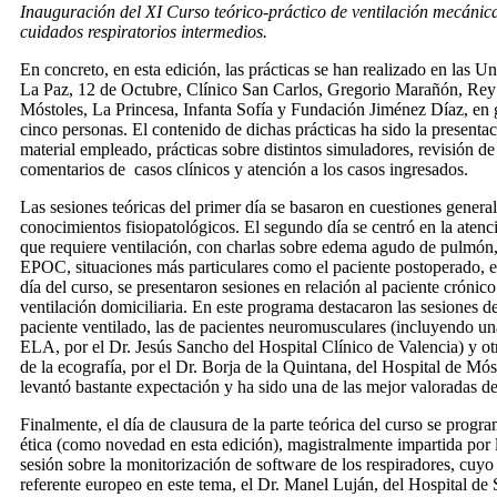
Inauguración del XI Curso teórico-práctico de ventilación mecánica
cuidados respiratorios intermedios.
En concreto, en esta edición, las prácticas se han realizado en las Un
La Paz, 12 de Octubre, Clínico San Carlos, Gregorio Marañón, Rey
Móstoles, La Princesa, Infanta Sofía y Fundación Jiménez Díaz, en 
cinco personas. El contenido de dichas prácticas ha sido la presentac
material empleado, prácticas sobre distintos simuladores, revisión de
comentarios de casos clínicos y atención a los casos ingresados.
Las sesiones teóricas del primer día se basaron en cuestiones genera
conocimientos fisiopatológicos. El segundo día se centró en la atenc
que requiere ventilación, con charlas sobre edema agudo de pulmón
EPOC, situaciones más particulares como el paciente postoperado, et
día del curso, se presentaron sesiones en relación al paciente crónic
ventilación domiciliaria. En este programa destacaron las sesiones d
paciente ventilado, las de pacientes neuromusculares (incluyendo un
ELA, por el Dr. Jesús Sancho del Hospital Clínico de Valencia) y otr
de la ecografía, por el Dr. Borja de la Quintana, del Hospital de Mós
levantó bastante expectación y ha sido una de las mejor valoradas de
Finalmente, el día de clausura de la parte teórica del curso se progr
ética (como novedad en esta edición), magistralmente impartida por 
sesión sobre la monitorización de software de los respiradores, cuyo 
referente europeo en este tema, el Dr. Manel Luján, del Hospital de 