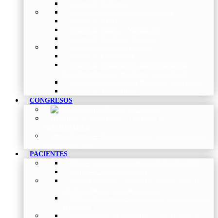
Grupo de Pediatría
Grupo de Fisioterapia Respiratoria
Grupo de Asma
Grupo de Sueño y Ventilación
Grupo de Patología Vascular
Grupo de Fibrosis Quística
Grupo de Enfermería
Grupo de Neumología intervencionista,
función pulmonar, trasplante y oncología
Grupo de Enfermedad Pulmonar Intersticial
Grupo de Tabaquismo
CONGRESOS
Histórico de Congresos
–
Congresos de
NEUMOMADRID
Otros Eventos
–
Entrega de premios, bienvenidas, tardes
con expertos y más.
PACIENTES
Blog
–
Artículos e Insights de NEUMOMADRID
Guías
–
Colección de Guías
Madrid Respira
–
Llamada a la acción sobre la
salud respiratoria y su comunicación
Vídeos Pacientes
–
Colección de Vídeos dirigidos
al Paciente
Asociaciones de pacientes
–
Asociaciones de