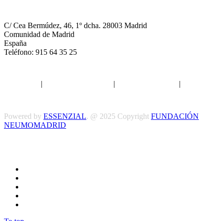
NEUMOMADRID
C/ Cea Bermúdez, 46, 1º dcha. 28003 Madrid
Comunidad de Madrid
España
Teléfono: 915 64 35 25
Aviso legal
|
Política de privacidad
|
Política de Cookies
|
Términos
y Condiciones
Powered by
ESSENZIAL
. @ 2025 Copyright
FUNDACIÓN
NEUMOMADRID
Síguenos