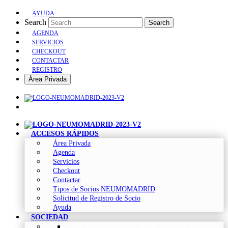
AYUDA
Search
Search
AGENDA
SERVICIOS
CHECKOUT
CONTACTAR
REGISTRO
Área Privada
ACCESOS RÁPIDOS
Área Privada
Agenda
Servicios
Checkout
Contactar
Tipos de Socios NEUMOMADRID
Solicitud de Registro de Socio
Ayuda
SOCIEDAD
Sociedad Madrileña de Neumología y Cirugía