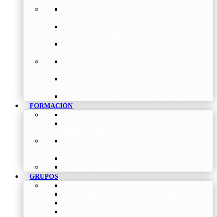
de Investigación Nóveles
Premios a Artículos Internacionales
–
Premio a
la mejor Publicación Internacional
Premios a Artículos Nacionales
–
Premio a la
mejor Publicación Nacional
Premios a Tesis
–
Premio a la mejor Tesis
Doctoral
Premios a Bolsa de viaje
–
Becas para Formación
en Centros
Premio a Mejor Residente
–
Premio al mejor
Residente
Premios – Histórico de Convocatorias
FORMACIÓN
Cursos Actuales
–
Catálogo de Cursos Actuales
Cursos Avalados
–
Catalogo de cursos avalados por
NEUMOMADRID
Cursos Históricos
–
Catálogo de Cursos
Históricos
Solicitud de nuevos cursos
Acceso al Campus
GRUPOS
Coordinadores de Grupos de Trabajo
Normativas de los Grupos de Trabajo
Grupo de EPOC
Grupo de Inf. Respiratorias y Tuberculosis