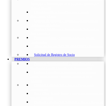
Torácica
–
Presentación de la Sociedad, Objetivos y
Nuestra Historia
Organización
–
Junta Directiva, Comités,
Direcciones y Foros
Grupos de trabajo
–
Nuestros coordinadores en
cada Grupo de Trabajo
Avales Científicos
–
Formulario de Solicitud de
Aval Científico
Patrocinadores
–
Organizaciones con las que
colaboramos
Tipos de Socios NEUMOMADRID
–
Requisitos
y beneficios de Socios
Solicitud de Registro de Socio
PREMIOS
Premios Neumomadrid – Introducción
–
Premios del Comité Científico de Neumomadrid
Comité Científico
–
Organización de premios,
cursos, publicaciones y eventos científicos de la
Sociedad
Premios a Proyectos
–
Becas a Proyectos de
Investigación
Beca Dña. Norah Nieto
–
Proyectos investigación
fibrosis pulmonar
Premios a Proyectos Nóveles
–
Becas a Proyectos