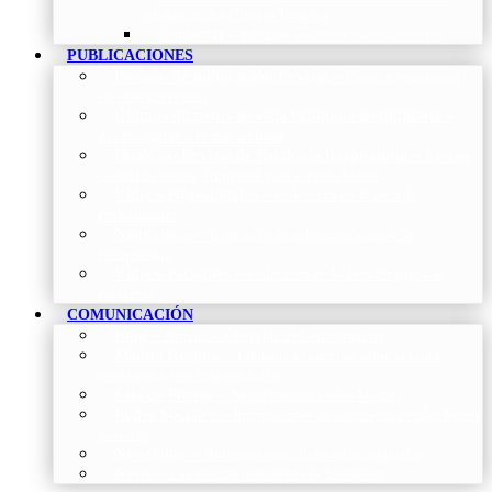
Neumología y Cirugía Torácica
Contactar
–
Póngase en contacto con nosotros
PUBLICACIONES
Proceso de publicación Revista
–
Conoce y participa
con nuestra revista
Últimos números Revista Patología Respiratoria
–
Acceso rápido a lo más reciente
Histórico Revista de Patología Respiratoria
–
Revista
Científica online, trimestral y de acceso abierto
Vídeos Profesionales
–
Colección de Vídeos de
Profesionales
Neumoteca
–
Colección de información sobre la
Neumología
Vídeos Pacientes
–
Colección de Vídeos dirigidos al
Pacientes
COMUNICACIÓN
Blog
–
Artículos e Insights de Neumomadrid
Madrid Respira
–
Llamada a la acción sobre la salud
respiratoria y su comunicación
Sala de Prensa
–
Neumomadrid en los Medios
Redes Sociales
–
Interacciones de la Sociedad en las Redes
Sociales
Newsletter
–
Boletines periódicos de información
News
–
Las últimas noticias de la fundación