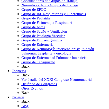
Coordinadores de Grupos de Trabajo
Normativas de los Grupos de Trabajo
Grupo de EPOC
Grupo de Inf. Respiratorias y Tuberculosis
Grupo de Pediatría
Grupo de Fisioterapia Respiratoria
Grupo de Asma
Grupo de Sueño y Ventilación
Grupo de Patología Vascular
Grupo de Fibrosis Quística
Grupo de Enfermería
Grupo de Neumología intervencionista, función
pulmonar, trasplante y oncología
Grupo de Enfermedad Pulmonar Intersticial
Grupo de Tabaquismo
Back
Congresos
Back
Ver detalle del XXXI Congreso Neumomadrid
Histórico de Congresos
Otros Eventos
Back
Pacientes
Back
Blog