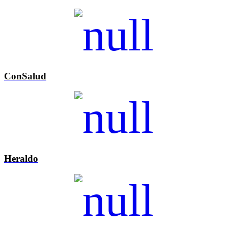
ConSalud
Heraldo