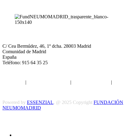
NEUMOMADRID
C/ Cea Bermúdez, 46, 1º dcha. 28003 Madrid
Comunidad de Madrid
España
Teléfono: 915 64 35 25
Aviso legal
|
Política de privacidad
|
Política de Cookies
|
Términos
y Condiciones
Powered by
ESSENZIAL
. @ 2025 Copyright
FUNDACIÓN
NEUMOMADRID
Síguenos