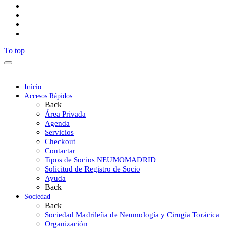
To top
Inicio
Accesos Rápidos
Back
Área Privada
Agenda
Servicios
Checkout
Contactar
Tipos de Socios NEUMOMADRID
Solicitud de Registro de Socio
Ayuda
Back
Sociedad
Back
Sociedad Madrileña de Neumología y Cirugía Torácica
Organización