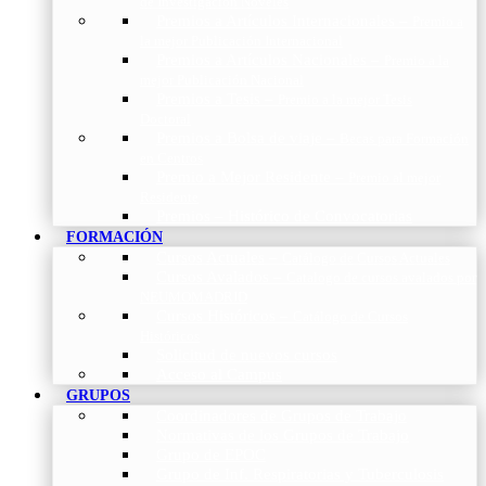
de Investigación Nóveles
Premios a Artículos Internacionales
–
Premio a
la mejor Publicación Internacional
Premios a Artículos Nacionales
–
Premio a la
mejor Publicación Nacional
Premios a Tesis
–
Premio a la mejor Tesis
Doctoral
Premios a Bolsa de viaje
–
Becas para Formación
en Centros
Premio a Mejor Residente
–
Premio al mejor
Residente
Premios – Histórico de Convocatorias
FORMACIÓN
Cursos Actuales
–
Catálogo de Cursos Actuales
Cursos Avalados
–
Catalogo de cursos avalados por
NEUMOMADRID
Cursos Históricos
–
Catálogo de Cursos
Históricos
Solicitud de nuevos cursos
Acceso al Campus
GRUPOS
Coordinadores de Grupos de Trabajo
Normativas de los Grupos de Trabajo
Grupo de EPOC
Grupo de Inf. Respiratorias y Tuberculosis