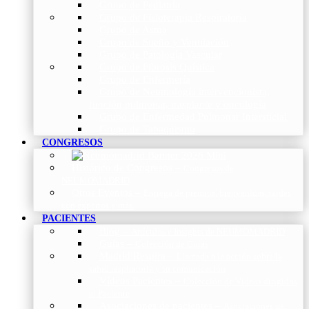
Grupo de Pediatría
Grupo de Fisioterapia Respiratoria
Grupo de Asma
Grupo de Sueño y Ventilación
Grupo de Patología Vascular
Grupo de Fibrosis Quística
Grupo de Enfermería
Grupo de Neumología intervencionista,
función pulmonar, trasplante y oncología
Grupo de Enfermedad Pulmonar Intersticial
Grupo de Tabaquismo
CONGRESOS
Histórico de Congresos
–
Congresos de
NEUMOMADRID
Otros Eventos
–
Entrega de premios, bienvenidas, tardes
con expertos y más.
PACIENTES
Blog
–
Artículos e Insights de NEUMOMADRID
Guías
–
Colección de Guías
Madrid Respira
–
Llamada a la acción sobre la
salud respiratoria y su comunicación
Vídeos Pacientes
–
Colección de Vídeos dirigidos
al Paciente
Asociaciones de pacientes
–
Asociaciones de