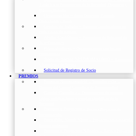
Torácica
–
Presentación de la Sociedad, Objetivos y
Nuestra Historia
Organización
–
Junta Directiva, Comités,
Direcciones y Foros
Grupos de trabajo
–
Nuestros coordinadores en
cada Grupo de Trabajo
Avales Científicos
–
Formulario de Solicitud de
Aval Científico
Patrocinadores
–
Organizaciones con las que
colaboramos
Tipos de Socios NEUMOMADRID
–
Requisitos
y beneficios de Socios
Solicitud de Registro de Socio
PREMIOS
Premios Neumomadrid – Introducción
–
Premios del Comité Científico de Neumomadrid
Comité Científico
–
Organización de premios,
cursos, publicaciones y eventos científicos de la
Sociedad
Premios a Proyectos
–
Becas a Proyectos de
Investigación
Beca Dña. Norah Nieto
–
Proyectos investigación
fibrosis pulmonar
Premios a Proyectos Nóveles
–
Becas a Proyectos