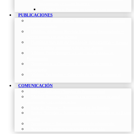
Neumología y Cirugía Torácica
Contactar
–
Póngase en contacto con nosotros
PUBLICACIONES
Proceso de publicación Revista
–
Conoce y participa
con nuestra revista
Últimos números Revista Patología Respiratoria
–
Acceso rápido a lo más reciente
Histórico Revista de Patología Respiratoria
–
Revista
Científica online, trimestral y de acceso abierto
Vídeos Profesionales
–
Colección de Vídeos de
Profesionales
Neumoteca
–
Colección de información sobre la
Neumología
Vídeos Pacientes
–
Colección de Vídeos dirigidos al
Pacientes
COMUNICACIÓN
Blog
–
Artículos e Insights de Neumomadrid
Madrid Respira
–
Llamada a la acción sobre la salud
respiratoria y su comunicación
Sala de Prensa
–
Neumomadrid en los Medios
Redes Sociales
–
Interacciones de la Sociedad en las Redes
Sociales
Newsletter
–
Boletines periódicos de información
News
–
Las últimas noticias de la fundación