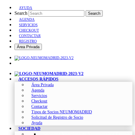
AYUDA
Search
Search
AGENDA
SERVICIOS
CHECKOUT
CONTACTAR
REGISTRO
Área Privada
ACCESOS RÁPIDOS
Área Privada
Agenda
Servicios
Checkout
Contactar
Tipos de Socios NEUMOMADRID
Solicitud de Registro de Socio
Ayuda
SOCIEDAD
Sociedad Madrileña de Neumología y Cirugía