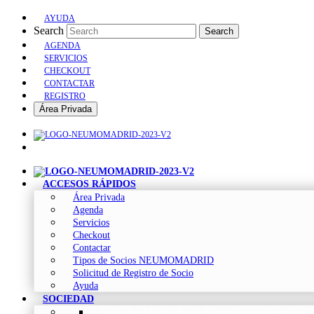
AYUDA
Search
Search
AGENDA
SERVICIOS
CHECKOUT
CONTACTAR
REGISTRO
Área Privada
ACCESOS RÁPIDOS
Área Privada
Agenda
Servicios
Checkout
Contactar
Tipos de Socios NEUMOMADRID
Solicitud de Registro de Socio
Ayuda
SOCIEDAD
Sociedad Madrileña de Neumología y Cirugía To