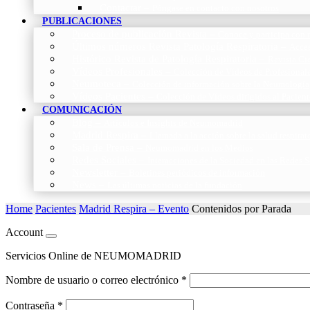
Contactar
–
Póngase en contacto con nosotros
PUBLICACIONES
Proceso de publicación Revista
–
Conoce y participa con n
Últimos números Revista Patología Respiratoria
–
Acces
Histórico Revista de Patología Respiratoria
–
Revista Cie
Vídeos Profesionales
–
Colección de Vídeos de Profesional
Neumoteca
–
Colección de información sobre la Neumología
Vídeos Pacientes
–
Colección de Vídeos dirigidos al Pacient
COMUNICACIÓN
Blog
–
Artículos e Insights de Neumomadrid
Madrid Respira
–
Llamada a la acción sobre la salud respira
Sala de Prensa
–
Neumomadrid en los Medios
Redes Sociales
–
Interacciones de la Sociedad en las Redes S
Newsletter
–
Boletines periódicos de información
News
–
Las últimas noticias de la fundación
Home
Pacientes
Madrid Respira – Evento
Contenidos por Parada
Account
Servicios Online de NEUMOMADRID
Nombre de usuario o correo electrónico
*
Contraseña
*