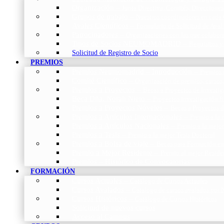
Organización
–
Junta Directiva, Comités, Direcciones
Grupos de trabajo
–
Nuestros coordinadores en cada
Avales Científicos
–
Formulario de Solicitud de Aval
Patrocinadores
–
Organizaciones con las que colabo
Tipos de Socios NEUMOMADRID
–
Requisitos y
Solicitud de Registro de Socio
PREMIOS
Premios Neumomadrid – Introducción
–
Premios 
Comité Científico
–
Organización de premios, cursos,
Premios a Proyectos
–
Becas a Proyectos de Investi
Beca Dña. Norah Nieto
–
Proyectos investigación f
Premios a Proyectos Nóveles
–
Becas a Proyectos 
Premios a Artículos Internacionales
–
Premio a la 
Premios a Artículos Nacionales
–
Premio a la mejo
Premios a Tesis
–
Premio a la mejor Tesis Doctoral
Premios a Bolsa de viaje
–
Becas para Formación en
Premio a Mejor Residente
–
Premio al mejor Reside
Premios – Histórico de Convocatorias
FORMACIÓN
Cursos Actuales
–
Catálogo de Cursos Actuales
Cursos Avalados
–
Catalogo de cursos avalados 
Cursos Históricos
–
Catálogo de Cursos Históricos
Solicitud de nuevos cursos
Acceso al Campus