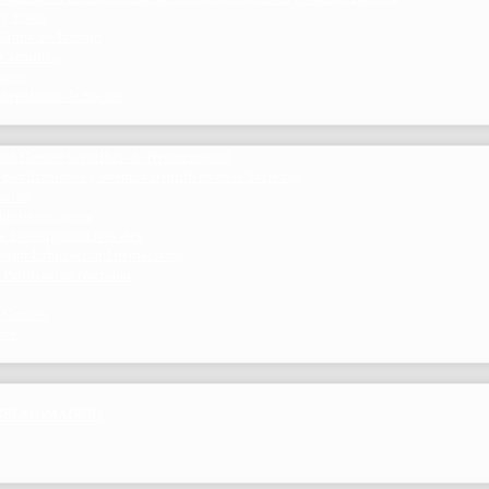
 y Foros
 Grupo de Trabajo
 Científico
ramos
 beneficios de Socios
del Comité Científico de Neumomadrid
 publicaciones y eventos científicos de la Sociedad
gación
ibrosis pulmonar
de Investigación Nóveles
mejor Publicación Internacional
r Publicación Nacional
 Centros
nte
por NEUMOMADRID