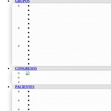
GRUPOS
Coordinadores de Grupos de Trabajo
Normativas de los Grupos de Trabajo
Grupo de EPOC
Grupo de Inf. Respiratorias y Tuberculosis
Grupo de Pediatría
Grupo de Fisioterapia Respiratoria
Grupo de Asma
Grupo de Sueño y Ventilación
Grupo de Patología Vascular
Grupo de Fibrosis Quística
Grupo de Enfermería
Grupo de Neumología intervencionista, función 
Grupo de Enfermedad Pulmonar Intersticial
Grupo de Tabaquismo
CONGRESOS
Histórico de Congresos
–
Congresos de NEUMOMADRID
Otros Eventos
–
Entrega de premios, bienvenidas, tardes con
PACIENTES
Blog
–
Artículos e Insights de NEUMOMADRID
Guías
–
Colección de Guías
Madrid Respira
–
Llamada a la acción sobre la salud 
Vídeos Pacientes
–
Colección de Vídeos dirigidos al
Asociaciones de pacientes
–
Asociaciones de Neumo