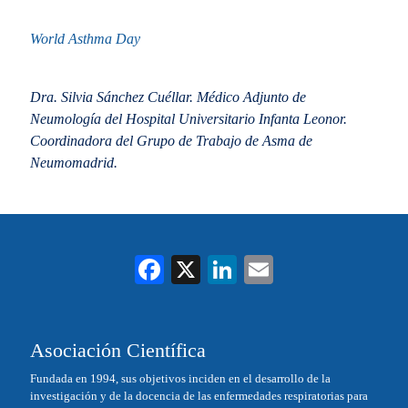
World Asthma Day
Dra. Silvia Sánchez Cuéllar. Médico Adjunto de
Neumología del Hospital Universitario Infanta Leonor.
Coordinadora del Grupo de Trabajo de Asma de
Neumomadrid.
Fa
X
Li
E
ce
nk
m
bo
ed
ail
Asociación Científica
ok
In
Fundada en 1994, sus objetivos inciden en el desarrollo de la
investigación y de la docencia de las enfermedades respiratorias para