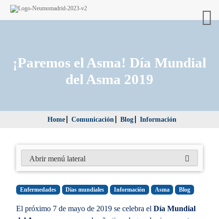
¡Paremos el Asma! Día Mundial
del Asma 2019
Home
Comunicación
Blog
Información
Abrir menú lateral
Enfermedades
Dias mundiales
Información
Asma
Blog
El próximo 7 de mayo de 2019 se celebra el
Día Mundial