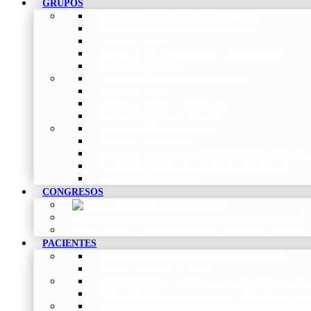
GRUPOS
Coordinadores de Grupos de Trabajo
Normativas de los Grupos de Trabajo
Grupo de EPOC
Grupo de Inf. Respiratorias y Tuberculosis
Grupo de Pediatría
Grupo de Fisioterapia Respiratoria
Grupo de Asma
Grupo de Sueño y Ventilación
Grupo de Patología Vascular
Grupo de Fibrosis Quística
Grupo de Enfermería
Grupo de Neumología intervencionista, función 
Grupo de Enfermedad Pulmonar Intersticial
Grupo de Tabaquismo
CONGRESOS
Histórico de Congresos
–
Congresos de NEUMOMADRID
Otros Eventos
–
Entrega de premios, bienvenidas, tardes con
PACIENTES
Blog
–
Artículos e Insights de NEUMOMADRID
Guías
–
Colección de Guías
Madrid Respira
–
Llamada a la acción sobre la salud 
Vídeos Pacientes
–
Colección de Vídeos dirigidos al
Asociaciones de pacientes
–
Asociaciones de Neumo