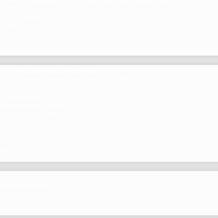
 y Foros
 Grupo de Trabajo
 Científico
ramos
 beneficios de Socios
del Comité Científico de Neumomadrid
 publicaciones y eventos científicos de la Sociedad
gación
ibrosis pulmonar
de Investigación Nóveles
mejor Publicación Internacional
r Publicación Nacional
 Centros
nte
por NEUMOMADRID