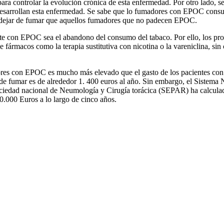
para controlar la evolución crónica de esta enfermedad. Por otro lado
 desarrollan esta enfermedad. Se sabe que lo fumadores con EPOC consum
a dejar de fumar que aquellos fumadores que no padecen EPOC.
ente con EPOC sea el abandono del consumo del tabaco. Por ello, los pro
de fármacos como la terapia sustitutiva con nicotina o la vareniclina, si
adores con EPOC es mucho más elevado que el gasto de los pacientes co
de fumar es de alrededor 1. 400 euros al año. Sin embargo, el Sistema N
iedad nacional de Neumología y Cirugía torácica (SEPAR) ha calculado 
0.000 Euros a lo largo de cinco años.