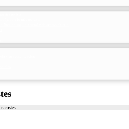
uestra revista
o rápido a lo más reciente
ntífica online, trimestral y de acceso abierto
es
es
toria y su comunicación
ociales
tes
s costes