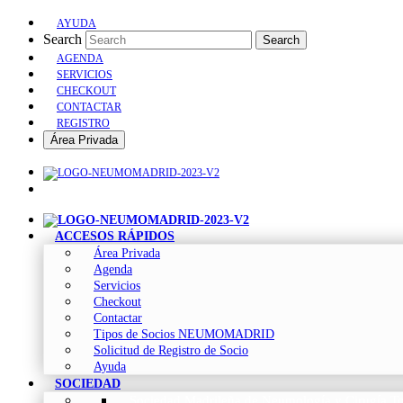
AYUDA
Search
Search
AGENDA
SERVICIOS
CHECKOUT
CONTACTAR
REGISTRO
Área Privada
ACCESOS RÁPIDOS
Área Privada
Agenda
Servicios
Checkout
Contactar
Tipos de Socios NEUMOMADRID
Solicitud de Registro de Socio
Ayuda
SOCIEDAD
Sociedad Madrileña de Neumología y Cirugía To