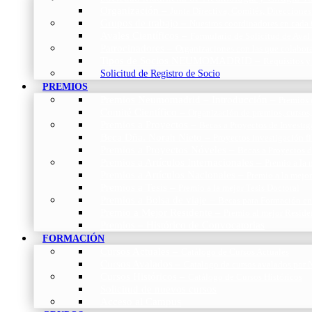
Organización
–
Junta Directiva, Comités, Direcciones
Grupos de trabajo
–
Nuestros coordinadores en cada
Avales Científicos
–
Formulario de Solicitud de Aval
Patrocinadores
–
Organizaciones con las que colabo
Tipos de Socios NEUMOMADRID
–
Requisitos y
Solicitud de Registro de Socio
PREMIOS
Premios Neumomadrid – Introducción
–
Premios 
Comité Científico
–
Organización de premios, cursos,
Premios a Proyectos
–
Becas a Proyectos de Investi
Beca Dña. Norah Nieto
–
Proyectos investigación f
Premios a Proyectos Nóveles
–
Becas a Proyectos 
Premios a Artículos Internacionales
–
Premio a la 
Premios a Artículos Nacionales
–
Premio a la mejo
Premios a Tesis
–
Premio a la mejor Tesis Doctoral
Premios a Bolsa de viaje
–
Becas para Formación en
Premio a Mejor Residente
–
Premio al mejor Reside
Premios – Histórico de Convocatorias
FORMACIÓN
Cursos Actuales
–
Catálogo de Cursos Actuales
Cursos Avalados
–
Catalogo de cursos avalados 
Cursos Históricos
–
Catálogo de Cursos Históricos
Solicitud de nuevos cursos
Acceso al Campus