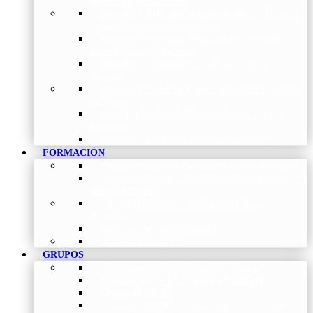
de Investigación Nóveles
Premios a Artículos Internacionales
–
Premio a
la mejor Publicación Internacional
Premios a Artículos Nacionales
–
Premio a la
mejor Publicación Nacional
Premios a Tesis
–
Premio a la mejor Tesis
Doctoral
Premios a Bolsa de viaje
–
Becas para Formación
en Centros
Premio a Mejor Residente
–
Premio al mejor
Residente
Premios – Histórico de Convocatorias
FORMACIÓN
Cursos Actuales
–
Catálogo de Cursos Actuales
Cursos Avalados
–
Catalogo de cursos avalados por
NEUMOMADRID
Cursos Históricos
–
Catálogo de Cursos
Históricos
Solicitud de nuevos cursos
Acceso al Campus
GRUPOS
Coordinadores de Grupos de Trabajo
Normativas de los Grupos de Trabajo
Grupo de EPOC
Grupo de Inf. Respiratorias y Tuberculosis