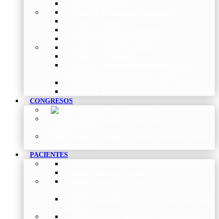
Grupo de Pediatría
Grupo de Fisioterapia Respiratoria
Grupo de Asma
Grupo de Sueño y Ventilación
Grupo de Patología Vascular
Grupo de Fibrosis Quística
Grupo de Enfermería
Grupo de Neumología intervencionista,
función pulmonar, trasplante y oncología
Grupo de Enfermedad Pulmonar Intersticial
Grupo de Tabaquismo
CONGRESOS
Histórico de Congresos
–
Congresos de
NEUMOMADRID
Otros Eventos
–
Entrega de premios, bienvenidas, tardes
con expertos y más.
PACIENTES
Blog
–
Artículos e Insights de NEUMOMADRID
Guías
–
Colección de Guías
Madrid Respira
–
Llamada a la acción sobre la
salud respiratoria y su comunicación
Vídeos Pacientes
–
Colección de Vídeos dirigidos
al Paciente
Asociaciones de pacientes
–
Asociaciones de