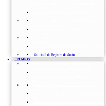
Torácica
–
Presentación de la Sociedad, Objetivos y
Nuestra Historia
Organización
–
Junta Directiva, Comités,
Direcciones y Foros
Grupos de trabajo
–
Nuestros coordinadores en
cada Grupo de Trabajo
Avales Científicos
–
Formulario de Solicitud de
Aval Científico
Patrocinadores
–
Organizaciones con las que
colaboramos
Tipos de Socios NEUMOMADRID
–
Requisitos
y beneficios de Socios
Solicitud de Registro de Socio
PREMIOS
Premios Neumomadrid – Introducción
–
Premios del Comité Científico de Neumomadrid
Comité Científico
–
Organización de premios,
cursos, publicaciones y eventos científicos de la
Sociedad
Premios a Proyectos
–
Becas a Proyectos de
Investigación
Beca Dña. Norah Nieto
–
Proyectos investigación
fibrosis pulmonar
Premios a Proyectos Nóveles
–
Becas a Proyectos