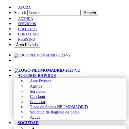
AYUDA
Search
Search
AGENDA
SERVICIOS
CHECKOUT
CONTACTAR
REGISTRO
Área Privada
ACCESOS RÁPIDOS
Área Privada
Agenda
Servicios
Checkout
Contactar
Tipos de Socios NEUMOMADRID
Solicitud de Registro de Socio
Ayuda
SOCIEDAD
Sociedad Madrileña de Neumología y Cirugía