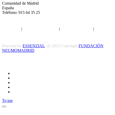
Comunidad de Madrid
España
Teléfono: 915 64 35 25
Aviso legal
|
Política de privacidad
|
Política de Cookies
|
Términos
y Condiciones
Powered by
ESSENZIAL
. @ 2025 Copyright
FUNDACIÓN
NEUMOMADRID
Síguenos
To top