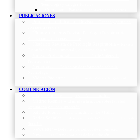
Neumología y Cirugía Torácica
Contactar
–
Póngase en contacto con nosotros
PUBLICACIONES
Proceso de publicación Revista
–
Conoce y participa
con nuestra revista
Últimos números Revista Patología Respiratoria
–
Acceso rápido a lo más reciente
Histórico Revista de Patología Respiratoria
–
Revista
Científica online, trimestral y de acceso abierto
Vídeos Profesionales
–
Colección de Vídeos de
Profesionales
Neumoteca
–
Colección de información sobre la
Neumología
Vídeos Pacientes
–
Colección de Vídeos dirigidos al
Pacientes
COMUNICACIÓN
Blog
–
Artículos e Insights de Neumomadrid
Madrid Respira
–
Llamada a la acción sobre la salud
respiratoria y su comunicación
Sala de Prensa
–
Neumomadrid en los Medios
Redes Sociales
–
Interacciones de la Sociedad en las Redes
Sociales
Newsletter
–
Boletines periódicos de información
News
–
Las últimas noticias de la fundación