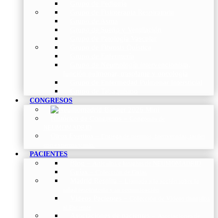
Grupo de Pediatría
Grupo de Fisioterapia Respiratoria
Grupo de Asma
Grupo de Sueño y Ventilación
Grupo de Patología Vascular
Grupo de Fibrosis Quística
Grupo de Enfermería
Grupo de Neumología intervencionista,
función pulmonar, trasplante y oncología
Grupo de Enfermedad Pulmonar Intersticial
Grupo de Tabaquismo
CONGRESOS
Histórico de Congresos
–
Congresos de
NEUMOMADRID
Otros Eventos
–
Entrega de premios, bienvenidas, tardes
con expertos y más.
PACIENTES
Blog
–
Artículos e Insights de NEUMOMADRID
Guías
–
Colección de Guías
Madrid Respira
–
Llamada a la acción sobre la
salud respiratoria y su comunicación
Vídeos Pacientes
–
Colección de Vídeos dirigidos
al Paciente
Asociaciones de pacientes
–
Asociaciones de