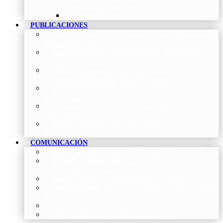
Neumología y Cirugía Torácica
Contactar
–
Póngase en contacto con nosotros
PUBLICACIONES
Proceso de publicación Revista
–
Conoce y participa
con nuestra revista
Últimos números Revista Patología Respiratoria
–
Acceso rápido a lo más reciente
Histórico Revista de Patología Respiratoria
–
Revista
Científica online, trimestral y de acceso abierto
Vídeos Profesionales
–
Colección de Vídeos de
Profesionales
Neumoteca
–
Colección de información sobre la
Neumología
Vídeos Pacientes
–
Colección de Vídeos dirigidos al
Pacientes
COMUNICACIÓN
Blog
–
Artículos e Insights de Neumomadrid
Madrid Respira
–
Llamada a la acción sobre la salud
respiratoria y su comunicación
Sala de Prensa
–
Neumomadrid en los Medios
Redes Sociales
–
Interacciones de la Sociedad en las Redes
Sociales
Newsletter
–
Boletines periódicos de información
News
–
Las últimas noticias de la fundación