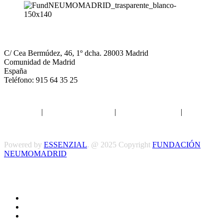
NEUMOMADRID
C/ Cea Bermúdez, 46, 1º dcha. 28003 Madrid
Comunidad de Madrid
España
Teléfono: 915 64 35 25
Aviso legal
|
Política de privacidad
|
Política de Cookies
|
Términos
y Condiciones
Powered by
ESSENZIAL
. @ 2025 Copyright
FUNDACIÓN
NEUMOMADRID
Síguenos