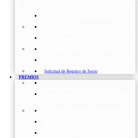
Torácica
–
Presentación de la Sociedad, Objetivos y
Nuestra Historia
Organización
–
Junta Directiva, Comités,
Direcciones y Foros
Grupos de trabajo
–
Nuestros coordinadores en
cada Grupo de Trabajo
Avales Científicos
–
Formulario de Solicitud de
Aval Científico
Patrocinadores
–
Organizaciones con las que
colaboramos
Tipos de Socios NEUMOMADRID
–
Requisitos
y beneficios de Socios
Solicitud de Registro de Socio
PREMIOS
Premios Neumomadrid – Introducción
–
Premios del Comité Científico de Neumomadrid
Comité Científico
–
Organización de premios,
cursos, publicaciones y eventos científicos de la
Sociedad
Premios a Proyectos
–
Becas a Proyectos de
Investigación
Beca Dña. Norah Nieto
–
Proyectos investigación
fibrosis pulmonar
Premios a Proyectos Nóveles
–
Becas a Proyectos