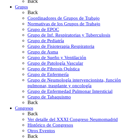
Back
Grupos
Back
Coordinadores de Grupos de Trabajo
Normativas de los Grupos de Trabajo
Grupo de EPOC
Grupo de Inf. Respiratorias y Tuberculosis
Grupo de Pediatría
Grupo de Fisioterapia Respiratoria
Grupo de Asma
Grupo de Sueño y Ventilación
Grupo de Patología Vascular
Grupo de Fibrosis Quística
Grupo de Enfermería
Grupo de Neumología intervencionista, función
pulmonar, trasplante y oncología
Grupo de Enfermedad Pulmonar Intersticial
Grupo de Tabaquismo
Back
Congresos
Back
Ver detalle del XXXI Congreso Neumomadrid
Histórico de Congresos
Otros Eventos
Back