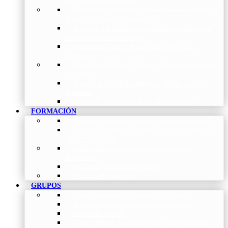
de Investigación Nóveles
Premios a Artículos Internacionales
–
Premio a
la mejor Publicación Internacional
Premios a Artículos Nacionales
–
Premio a la
mejor Publicación Nacional
Premios a Tesis
–
Premio a la mejor Tesis
Doctoral
Premios a Bolsa de viaje
–
Becas para Formación
en Centros
Premio a Mejor Residente
–
Premio al mejor
Residente
Premios – Histórico de Convocatorias
FORMACIÓN
Cursos Actuales
–
Catálogo de Cursos Actuales
Cursos Avalados
–
Catalogo de cursos avalados por
NEUMOMADRID
Cursos Históricos
–
Catálogo de Cursos
Históricos
Solicitud de nuevos cursos
Acceso al Campus
GRUPOS
Coordinadores de Grupos de Trabajo
Normativas de los Grupos de Trabajo
Grupo de EPOC
Grupo de Inf. Respiratorias y Tuberculosis