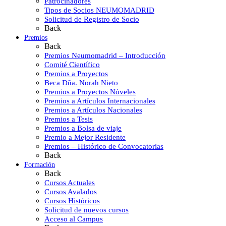
Patrocinadores
Tipos de Socios NEUMOMADRID
Solicitud de Registro de Socio
Back
Premios
Back
Premios Neumomadrid – Introducción
Comité Científico
Premios a Proyectos
Beca Dña. Norah Nieto
Premios a Proyectos Nóveles
Premios a Artículos Internacionales
Premios a Artículos Nacionales
Premios a Tesis
Premios a Bolsa de viaje
Premio a Mejor Residente
Premios – Histórico de Convocatorias
Back
Formación
Back
Cursos Actuales
Cursos Avalados
Cursos Históricos
Solicitud de nuevos cursos
Acceso al Campus