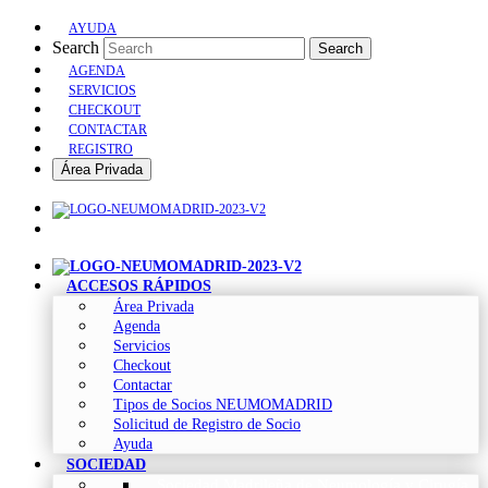
AYUDA
Search
Search
AGENDA
SERVICIOS
CHECKOUT
CONTACTAR
REGISTRO
Área Privada
ACCESOS RÁPIDOS
Área Privada
Agenda
Servicios
Checkout
Contactar
Tipos de Socios NEUMOMADRID
Solicitud de Registro de Socio
Ayuda
SOCIEDAD
Sociedad Madrileña de Neumología y Cirugía