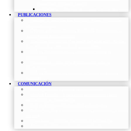
Neumología y Cirugía Torácica
Contactar
–
Póngase en contacto con nosotros
PUBLICACIONES
Proceso de publicación Revista
–
Conoce y participa
con nuestra revista
Últimos números Revista Patología Respiratoria
–
Acceso rápido a lo más reciente
Histórico Revista de Patología Respiratoria
–
Revista
Científica online, trimestral y de acceso abierto
Vídeos Profesionales
–
Colección de Vídeos de
Profesionales
Neumoteca
–
Colección de información sobre la
Neumología
Vídeos Pacientes
–
Colección de Vídeos dirigidos al
Pacientes
COMUNICACIÓN
Blog
–
Artículos e Insights de Neumomadrid
Madrid Respira
–
Llamada a la acción sobre la salud
respiratoria y su comunicación
Sala de Prensa
–
Neumomadrid en los Medios
Redes Sociales
–
Interacciones de la Sociedad en las Redes
Sociales
Newsletter
–
Boletines periódicos de información
News
–
Las últimas noticias de la fundación