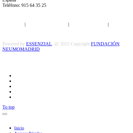
Teléfono: 915 64 35 25
Aviso legal
|
Política de privacidad
|
Política de Cookies
|
Términos
y Condiciones
Powered by
ESSENZIAL
. @ 2025 Copyright
FUNDACIÓN
NEUMOMADRID
Síguenos
To top
Inicio