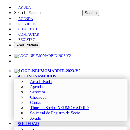
AYUDA
Search
Search
AGENDA
SERVICIOS
CHECKOUT
CONTACTAR
REGISTRO
Área Privada
ACCESOS RÁPIDOS
Área Privada
Agenda
Servicios
Checkout
Contactar
Tipos de Socios NEUMOMADRID
Solicitud de Registro de Socio
Ayuda
SOCIEDAD
Sociedad Madrileña de Neumología y Cirugía