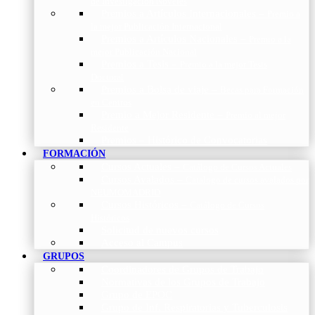
de Investigación Nóveles
Premios a Artículos Internacionales
–
Premio a
la mejor Publicación Internacional
Premios a Artículos Nacionales
–
Premio a la
mejor Publicación Nacional
Premios a Tesis
–
Premio a la mejor Tesis
Doctoral
Premios a Bolsa de viaje
–
Becas para Formación
en Centros
Premio a Mejor Residente
–
Premio al mejor
Residente
Premios – Histórico de Convocatorias
FORMACIÓN
Cursos Actuales
–
Catálogo de Cursos Actuales
Cursos Avalados
–
Catalogo de cursos avalados por
NEUMOMADRID
Cursos Históricos
–
Catálogo de Cursos
Históricos
Solicitud de nuevos cursos
Acceso al Campus
GRUPOS
Coordinadores de Grupos de Trabajo
Normativas de los Grupos de Trabajo
Grupo de EPOC
Grupo de Inf. Respiratorias y Tuberculosis