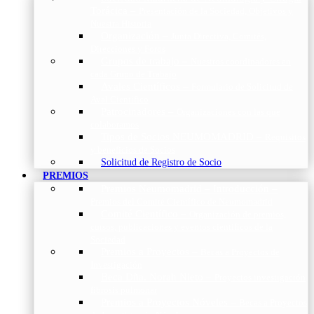
Torácica
–
Presentación de la Sociedad, Objetivos y
Nuestra Historia
Organización
–
Junta Directiva, Comités,
Direcciones y Foros
Grupos de trabajo
–
Nuestros coordinadores en
cada Grupo de Trabajo
Avales Científicos
–
Formulario de Solicitud de
Aval Científico
Patrocinadores
–
Organizaciones con las que
colaboramos
Tipos de Socios NEUMOMADRID
–
Requisitos
y beneficios de Socios
Solicitud de Registro de Socio
PREMIOS
Premios Neumomadrid – Introducción
–
Premios del Comité Científico de Neumomadrid
Comité Científico
–
Organización de premios,
cursos, publicaciones y eventos científicos de la
Sociedad
Premios a Proyectos
–
Becas a Proyectos de
Investigación
Beca Dña. Norah Nieto
–
Proyectos investigación
fibrosis pulmonar
Premios a Proyectos Nóveles
–
Becas a Proyectos