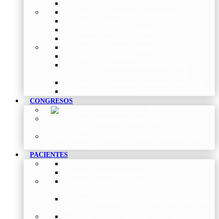
Grupo de Pediatría
Grupo de Fisioterapia Respiratoria
Grupo de Asma
Grupo de Sueño y Ventilación
Grupo de Patología Vascular
Grupo de Fibrosis Quística
Grupo de Enfermería
Grupo de Neumología intervencionista,
función pulmonar, trasplante y oncología
Grupo de Enfermedad Pulmonar Intersticial
Grupo de Tabaquismo
CONGRESOS
Histórico de Congresos
–
Congresos de
NEUMOMADRID
Otros Eventos
–
Entrega de premios, bienvenidas, tardes
con expertos y más.
PACIENTES
Blog
–
Artículos e Insights de NEUMOMADRID
Guías
–
Colección de Guías
Madrid Respira
–
Llamada a la acción sobre la
salud respiratoria y su comunicación
Vídeos Pacientes
–
Colección de Vídeos dirigidos
al Paciente
Asociaciones de pacientes
–
Asociaciones de