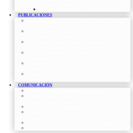
Neumología y Cirugía Torácica
Contactar
–
Póngase en contacto con nosotros
PUBLICACIONES
Proceso de publicación Revista
–
Conoce y participa
con nuestra revista
Últimos números Revista Patología Respiratoria
–
Acceso rápido a lo más reciente
Histórico Revista de Patología Respiratoria
–
Revista
Científica online, trimestral y de acceso abierto
Vídeos Profesionales
–
Colección de Vídeos de
Profesionales
Neumoteca
–
Colección de información sobre la
Neumología
Vídeos Pacientes
–
Colección de Vídeos dirigidos al
Pacientes
COMUNICACIÓN
Blog
–
Artículos e Insights de Neumomadrid
Madrid Respira
–
Llamada a la acción sobre la salud
respiratoria y su comunicación
Sala de Prensa
–
Neumomadrid en los Medios
Redes Sociales
–
Interacciones de la Sociedad en las Redes
Sociales
Newsletter
–
Boletines periódicos de información
News
–
Las últimas noticias de la fundación