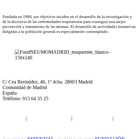
Asociación Científica
Fundada en 1994, sus objetivos inciden en el desarrollo de la investigación y
de la docencia de las enfermedades respiratorias para conseguir una mejor
prevención y tratamiento de las mismas. El desarrollo de actividades formativas
dirigidas a la población general es especialmente contemplado.
NEUMOMADRID
C/ Cea Bermúdez, 46, 1º dcha. 28003 Madrid
Comunidad de Madrid
España
Teléfono: 915 64 35 25
Aviso legal
|
Política de privacidad
|
Política de Cookies
|
Términos
y Condiciones
Powered by
ESSENZIAL
. @ 2025 Copyright
FUNDACIÓN