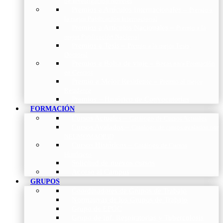
de Investigación Nóveles
Premios a Artículos Internacionales
–
Premio a
la mejor Publicación Internacional
Premios a Artículos Nacionales
–
Premio a la
mejor Publicación Nacional
Premios a Tesis
–
Premio a la mejor Tesis
Doctoral
Premios a Bolsa de viaje
–
Becas para Formación
en Centros
Premio a Mejor Residente
–
Premio al mejor
Residente
Premios – Histórico de Convocatorias
FORMACIÓN
Cursos Actuales
–
Catálogo de Cursos Actuales
Cursos Avalados
–
Catalogo de cursos avalados por
NEUMOMADRID
Cursos Históricos
–
Catálogo de Cursos
Históricos
Solicitud de nuevos cursos
Acceso al Campus
GRUPOS
Coordinadores de Grupos de Trabajo
Normativas de los Grupos de Trabajo
Grupo de EPOC
Grupo de Inf. Respiratorias y Tuberculosis