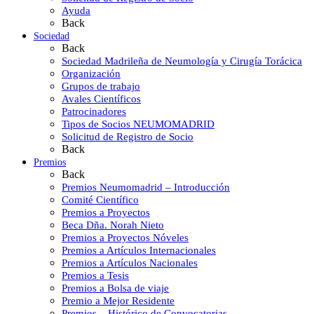
Ayuda
Back
Sociedad
Back
Sociedad Madrileña de Neumología y Cirugía Torácica
Organización
Grupos de trabajo
Avales Científicos
Patrocinadores
Tipos de Socios NEUMOMADRID
Solicitud de Registro de Socio
Back
Premios
Back
Premios Neumomadrid – Introducción
Comité Científico
Premios a Proyectos
Beca Dña. Norah Nieto
Premios a Proyectos Nóveles
Premios a Artículos Internacionales
Premios a Artículos Nacionales
Premios a Tesis
Premios a Bolsa de viaje
Premio a Mejor Residente
Premios – Histórico de Convocatorias