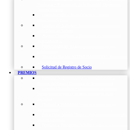
Torácica
–
Presentación de la Sociedad, Objetivos y
Nuestra Historia
Organización
–
Junta Directiva, Comités,
Direcciones y Foros
Grupos de trabajo
–
Nuestros coordinadores en
cada Grupo de Trabajo
Avales Científicos
–
Formulario de Solicitud de
Aval Científico
Patrocinadores
–
Organizaciones con las que
colaboramos
Tipos de Socios NEUMOMADRID
–
Requisitos
y beneficios de Socios
Solicitud de Registro de Socio
PREMIOS
Premios Neumomadrid – Introducción
–
Premios del Comité Científico de Neumomadrid
Comité Científico
–
Organización de premios,
cursos, publicaciones y eventos científicos de la
Sociedad
Premios a Proyectos
–
Becas a Proyectos de
Investigación
Beca Dña. Norah Nieto
–
Proyectos investigación
fibrosis pulmonar
Premios a Proyectos Nóveles
–
Becas a Proyectos