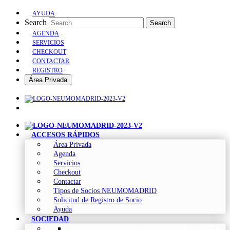
AYUDA
Search
Search
AGENDA
SERVICIOS
CHECKOUT
CONTACTAR
REGISTRO
Área Privada
ACCESOS RÁPIDOS
Área Privada
Agenda
Servicios
Checkout
Contactar
Tipos de Socios NEUMOMADRID
Solicitud de Registro de Socio
Ayuda
SOCIEDAD
Sociedad Madrileña de Neumología y Cirugía