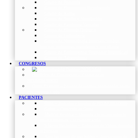
Grupo de Pediatría
Grupo de Fisioterapia Respiratoria
Grupo de Asma
Grupo de Sueño y Ventilación
Grupo de Patología Vascular
Grupo de Fibrosis Quística
Grupo de Enfermería
Grupo de Neumología intervencionista,
función pulmonar, trasplante y oncología
Grupo de Enfermedad Pulmonar Intersticial
Grupo de Tabaquismo
CONGRESOS
Histórico de Congresos
–
Congresos de
NEUMOMADRID
Otros Eventos
–
Entrega de premios, bienvenidas, tardes
con expertos y más.
PACIENTES
Blog
–
Artículos e Insights de NEUMOMADRID
Guías
–
Colección de Guías
Madrid Respira
–
Llamada a la acción sobre la
salud respiratoria y su comunicación
Vídeos Pacientes
–
Colección de Vídeos dirigidos
al Paciente
Asociaciones de pacientes
–
Asociaciones de