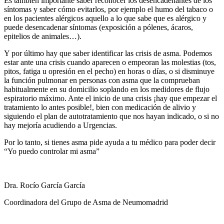
Es también importante saber reconocer los desencadenantes de los
síntomas y saber cómo evitarlos, por ejemplo el humo del tabaco o
en los pacientes alérgicos aquello a lo que sabe que es alérgico y
puede desencadenar síntomas (exposición a pólenes, ácaros,
epitelios de animales…).
Y por último hay que saber identificar las crisis de asma. Podemos
estar ante una crisis cuando aparecen o empeoran las molestias (tos,
pitos, fatiga u opresión en el pecho) en horas o días, o si disminuye
la función pulmonar en personas con asma que la comprueban
habitualmente en su domicilio soplando en los medidores de flujo
espiratorio máximo. Ante el inicio de una crisis ¡hay que empezar el
tratamiento lo antes posible!, bien con medicación de alivio y
siguiendo el plan de autotratamiento que nos hayan indicado, o si no
hay mejoría acudiendo a Urgencias.
Por lo tanto, si tienes asma pide ayuda a tu médico para poder decir
“Yo puedo controlar mi asma”
Dra. Rocío García García
Coordinadora del Grupo de Asma de Neumomadrid