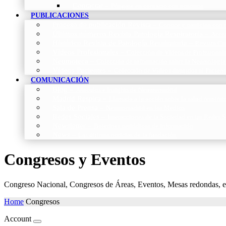
Contactar
–
Póngase en contacto con nosotros
PUBLICACIONES
Proceso de publicación Revista
–
Conoce y participa con n
Últimos números Revista Patología Respiratoria
–
Acces
Histórico Revista de Patología Respiratoria
–
Revista Cie
Vídeos Profesionales
–
Colección de Vídeos de Profesional
Neumoteca
–
Colección de información sobre la Neumología
Vídeos Pacientes
–
Colección de Vídeos dirigidos al Pacient
COMUNICACIÓN
Blog
–
Artículos e Insights de Neumomadrid
Madrid Respira
–
Llamada a la acción sobre la salud respira
Sala de Prensa
–
Neumomadrid en los Medios
Redes Sociales
–
Interacciones de la Sociedad en las Redes S
Newsletter
–
Boletines periódicos de información
News
–
Las últimas noticias de la fundación
Congresos y Eventos
Congreso Nacional, Congresos de Áreas, Eventos, Mesas redondas, enc
Home
Congresos
Account