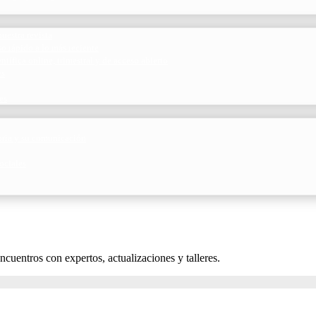
uestra revista
o rápido a lo más reciente
ntífica online, trimestral y de acceso abierto
es
es
toria y su comunicación
ociales
uentros con expertos, actualizaciones y talleres.