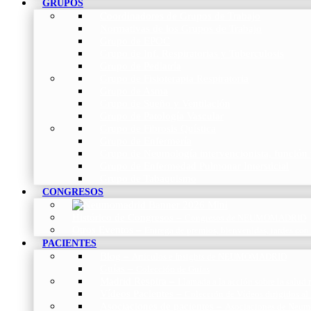
GRUPOS
Coordinadores de Grupos de Trabajo
Normativas de los Grupos de Trabajo
Grupo de EPOC
Grupo de Inf. Respiratorias y Tuberculosis
Grupo de Pediatría
Grupo de Fisioterapia Respiratoria
Grupo de Asma
Grupo de Sueño y Ventilación
Grupo de Patología Vascular
Grupo de Fibrosis Quística
Grupo de Enfermería
Grupo de Neumología intervencionista, función 
Grupo de Enfermedad Pulmonar Intersticial
Grupo de Tabaquismo
CONGRESOS
Histórico de Congresos
–
Congresos de NEUMOMADRID
Otros Eventos
–
Entrega de premios, bienvenidas, tardes con
PACIENTES
Blog
–
Artículos e Insights de NEUMOMADRID
Guías
–
Colección de Guías
Madrid Respira
–
Llamada a la acción sobre la salud 
Vídeos Pacientes
–
Colección de Vídeos dirigidos al
Asociaciones de pacientes
–
Asociaciones de Neumo