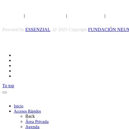
Aviso legal
|
Política de privacidad
|
Política de Cookies
|
Términos y 
Powered by
ESSENZIAL
. @ 2025 Copyright
FUNDACIÓN NEU
To top
Inicio
Accesos Rápidos
Back
Área Privada
Agenda