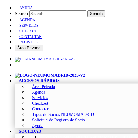
AYUDA
Search
Search
AGENDA
SERVICIOS
CHECKOUT
CONTACTAR
REGISTRO
Área Privada
ACCESOS RÁPIDOS
Área Privada
Agenda
Servicios
Checkout
Contactar
Tipos de Socios NEUMOMADRID
Solicitud de Registro de Socio
Ayuda
SOCIEDAD
Sociedad Madrileña de Neumología y Cirugía To