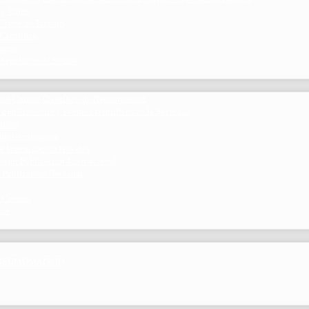
 y Foros
 Grupo de Trabajo
 Científico
ramos
 beneficios de Socios
del Comité Científico de Neumomadrid
 publicaciones y eventos científicos de la Sociedad
gación
ibrosis pulmonar
de Investigación Nóveles
mejor Publicación Internacional
r Publicación Nacional
 Centros
nte
por NEUMOMADRID