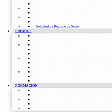
Organización
–
Junta Directiva, Comités, Direcciones
Grupos de trabajo
–
Nuestros coordinadores en cada
Avales Científicos
–
Formulario de Solicitud de Aval
Patrocinadores
–
Organizaciones con las que colabo
Tipos de Socios NEUMOMADRID
–
Requisitos y
Solicitud de Registro de Socio
PREMIOS
Premios Neumomadrid – Introducción
–
Premios 
Comité Científico
–
Organización de premios, cursos,
Premios a Proyectos
–
Becas a Proyectos de Investi
Beca Dña. Norah Nieto
–
Proyectos investigación f
Premios a Proyectos Nóveles
–
Becas a Proyectos 
Premios a Artículos Internacionales
–
Premio a la 
Premios a Artículos Nacionales
–
Premio a la mejo
Premios a Tesis
–
Premio a la mejor Tesis Doctoral
Premios a Bolsa de viaje
–
Becas para Formación en
Premio a Mejor Residente
–
Premio al mejor Reside
Premios – Histórico de Convocatorias
FORMACIÓN
Cursos Actuales
–
Catálogo de Cursos Actuales
Cursos Avalados
–
Catalogo de cursos avalados 
Cursos Históricos
–
Catálogo de Cursos Históricos
Solicitud de nuevos cursos
Acceso al Campus