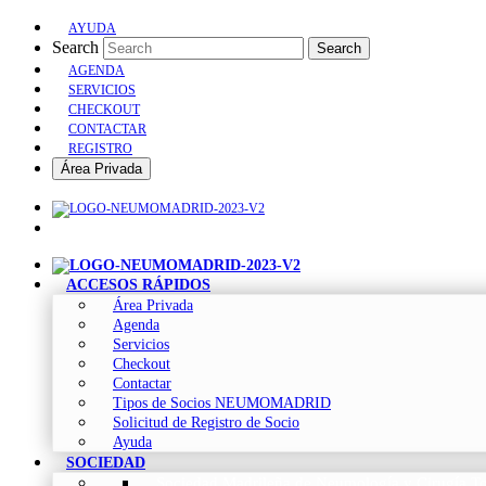
AYUDA
Search
Search
AGENDA
SERVICIOS
CHECKOUT
CONTACTAR
REGISTRO
Área Privada
ACCESOS RÁPIDOS
Área Privada
Agenda
Servicios
Checkout
Contactar
Tipos de Socios NEUMOMADRID
Solicitud de Registro de Socio
Ayuda
SOCIEDAD
Sociedad Madrileña de Neumología y Cirugía To