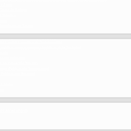
 y Foros
 Grupo de Trabajo
 Científico
ramos
 beneficios de Socios
del Comité Científico de Neumomadrid
 publicaciones y eventos científicos de la Sociedad
gación
ibrosis pulmonar
de Investigación Nóveles
mejor Publicación Internacional
r Publicación Nacional
 Centros
nte
por NEUMOMADRID