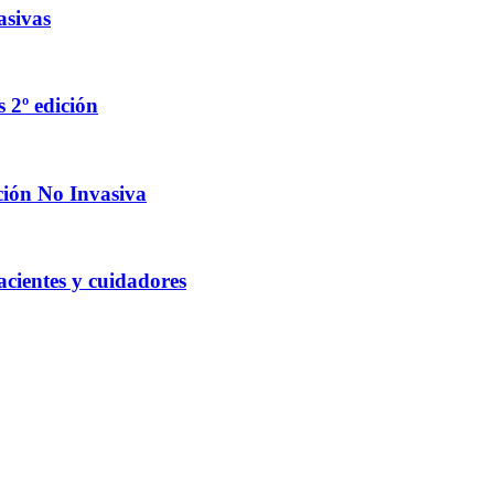
asivas
 2º edición
ción No Invasiva
acientes y cuidadores