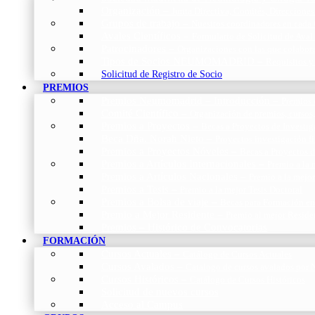
Organización
–
Junta Directiva, Comités, Direcciones
Grupos de trabajo
–
Nuestros coordinadores en cada
Avales Científicos
–
Formulario de Solicitud de Aval
Patrocinadores
–
Organizaciones con las que colabo
Tipos de Socios NEUMOMADRID
–
Requisitos y
Solicitud de Registro de Socio
PREMIOS
Premios Neumomadrid – Introducción
–
Premios 
Comité Científico
–
Organización de premios, cursos,
Premios a Proyectos
–
Becas a Proyectos de Investi
Beca Dña. Norah Nieto
–
Proyectos investigación f
Premios a Proyectos Nóveles
–
Becas a Proyectos 
Premios a Artículos Internacionales
–
Premio a la 
Premios a Artículos Nacionales
–
Premio a la mejo
Premios a Tesis
–
Premio a la mejor Tesis Doctoral
Premios a Bolsa de viaje
–
Becas para Formación en
Premio a Mejor Residente
–
Premio al mejor Reside
Premios – Histórico de Convocatorias
FORMACIÓN
Cursos Actuales
–
Catálogo de Cursos Actuales
Cursos Avalados
–
Catalogo de cursos avalados 
Cursos Históricos
–
Catálogo de Cursos Históricos
Solicitud de nuevos cursos
Acceso al Campus