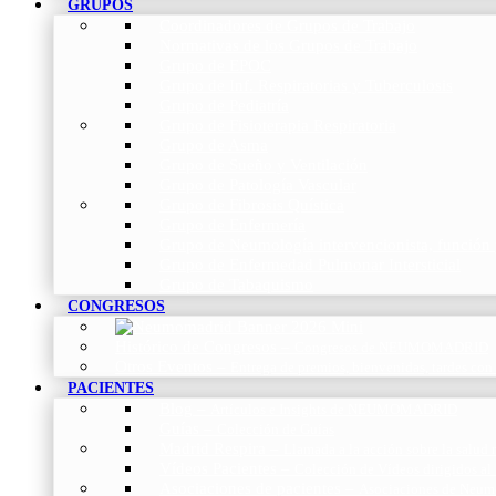
GRUPOS
Coordinadores de Grupos de Trabajo
Normativas de los Grupos de Trabajo
Grupo de EPOC
Grupo de Inf. Respiratorias y Tuberculosis
Grupo de Pediatría
Grupo de Fisioterapia Respiratoria
Grupo de Asma
Grupo de Sueño y Ventilación
Grupo de Patología Vascular
Grupo de Fibrosis Quística
Grupo de Enfermería
Grupo de Neumología intervencionista, función 
Grupo de Enfermedad Pulmonar Intersticial
Grupo de Tabaquismo
CONGRESOS
Histórico de Congresos
–
Congresos de NEUMOMADRID
Otros Eventos
–
Entrega de premios, bienvenidas, tardes con
PACIENTES
Blog
–
Artículos e Insights de NEUMOMADRID
Guías
–
Colección de Guías
Madrid Respira
–
Llamada a la acción sobre la salud 
Vídeos Pacientes
–
Colección de Vídeos dirigidos al
Asociaciones de pacientes
–
Asociaciones de Neumo