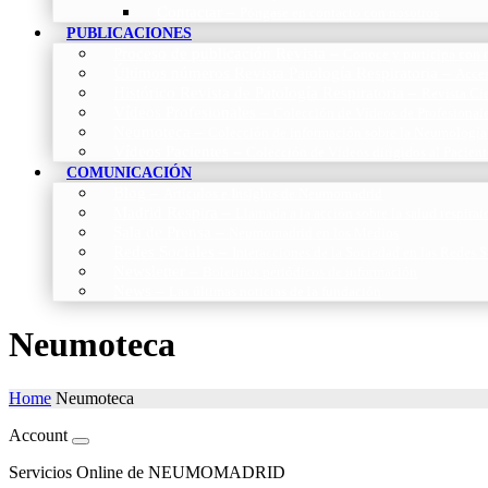
Contactar
–
Póngase en contacto con nosotros
PUBLICACIONES
Proceso de publicación Revista
–
Conoce y participa con n
Últimos números Revista Patología Respiratoria
–
Acces
Histórico Revista de Patología Respiratoria
–
Revista Cie
Vídeos Profesionales
–
Colección de Vídeos de Profesional
Neumoteca
–
Colección de información sobre la Neumología
Vídeos Pacientes
–
Colección de Vídeos dirigidos al Pacient
COMUNICACIÓN
Blog
–
Artículos e Insights de Neumomadrid
Madrid Respira
–
Llamada a la acción sobre la salud respira
Sala de Prensa
–
Neumomadrid en los Medios
Redes Sociales
–
Interacciones de la Sociedad en las Redes S
Newsletter
–
Boletines periódicos de información
News
–
Las últimas noticias de la fundación
Neumoteca
Home
Neumoteca
Account
Servicios Online de NEUMOMADRID