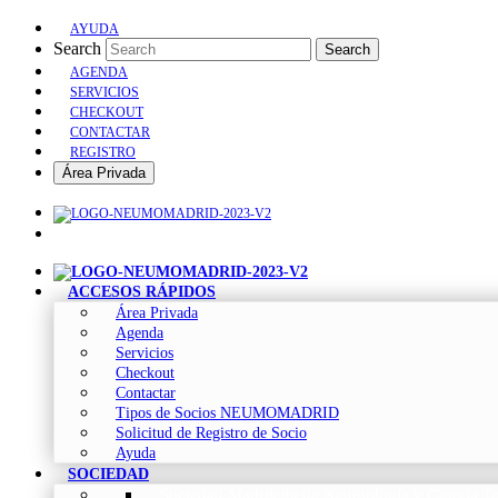
AYUDA
Search
Search
AGENDA
SERVICIOS
CHECKOUT
CONTACTAR
REGISTRO
Área Privada
ACCESOS RÁPIDOS
Área Privada
Agenda
Servicios
Checkout
Contactar
Tipos de Socios NEUMOMADRID
Solicitud de Registro de Socio
Ayuda
SOCIEDAD
Sociedad Madrileña de Neumología y Cirugía To