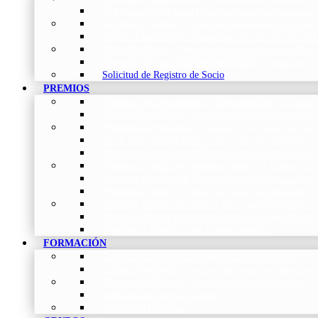
Organización
–
Junta Directiva, Comités, Direcciones
Grupos de trabajo
–
Nuestros coordinadores en cada
Avales Científicos
–
Formulario de Solicitud de Aval
Patrocinadores
–
Organizaciones con las que colabo
Tipos de Socios NEUMOMADRID
–
Requisitos y
Solicitud de Registro de Socio
PREMIOS
Premios Neumomadrid – Introducción
–
Premios 
Comité Científico
–
Organización de premios, cursos,
Premios a Proyectos
–
Becas a Proyectos de Investi
Beca Dña. Norah Nieto
–
Proyectos investigación f
Premios a Proyectos Nóveles
–
Becas a Proyectos 
Premios a Artículos Internacionales
–
Premio a la 
Premios a Artículos Nacionales
–
Premio a la mejo
Premios a Tesis
–
Premio a la mejor Tesis Doctoral
Premios a Bolsa de viaje
–
Becas para Formación en
Premio a Mejor Residente
–
Premio al mejor Reside
Premios – Histórico de Convocatorias
FORMACIÓN
Cursos Actuales
–
Catálogo de Cursos Actuales
Cursos Avalados
–
Catalogo de cursos avalados 
Cursos Históricos
–
Catálogo de Cursos Históricos
Solicitud de nuevos cursos
Acceso al Campus