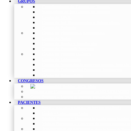
GRUPOS
Coordinadores de Grupos de Trabajo
Normativas de los Grupos de Trabajo
Grupo de EPOC
Grupo de Inf. Respiratorias y Tuberculosis
Grupo de Pediatría
Grupo de Fisioterapia Respiratoria
Grupo de Asma
Grupo de Sueño y Ventilación
Grupo de Patología Vascular
Grupo de Fibrosis Quística
Grupo de Enfermería
Grupo de Neumología intervencionista, función 
Grupo de Enfermedad Pulmonar Intersticial
Grupo de Tabaquismo
CONGRESOS
Histórico de Congresos
–
Congresos de NEUMOMADRID
Otros Eventos
–
Entrega de premios, bienvenidas, tardes con
PACIENTES
Blog
–
Artículos e Insights de NEUMOMADRID
Guías
–
Colección de Guías
Madrid Respira
–
Llamada a la acción sobre la salud 
Vídeos Pacientes
–
Colección de Vídeos dirigidos al
Asociaciones de pacientes
–
Asociaciones de Neumo