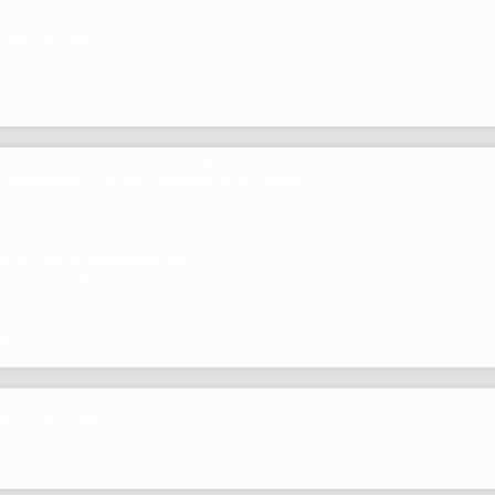
 y Foros
 Grupo de Trabajo
 Científico
ramos
 beneficios de Socios
del Comité Científico de Neumomadrid
 publicaciones y eventos científicos de la Sociedad
gación
ibrosis pulmonar
de Investigación Nóveles
mejor Publicación Internacional
r Publicación Nacional
 Centros
nte
por NEUMOMADRID