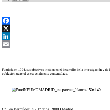
Facebook
X
LinkedIn
Email
Asociación Científica
Fundada en 1994, sus objetivos inciden en el desarrollo de la investigación y de 
población general es especialmente contemplado.
NEUMOMADRID
C/ Cea Bermúdez, 46, 1º dcha. 28003 Madrid