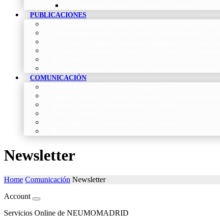
Contactar
–
Póngase en contacto con nosotros
PUBLICACIONES
Proceso de publicación Revista
–
Conoce y participa con n
Últimos números Revista Patología Respiratoria
–
Acces
Histórico Revista de Patología Respiratoria
–
Revista Cie
Vídeos Profesionales
–
Colección de Vídeos de Profesional
Neumoteca
–
Colección de información sobre la Neumología
Vídeos Pacientes
–
Colección de Vídeos dirigidos al Pacient
COMUNICACIÓN
Blog
–
Artículos e Insights de Neumomadrid
Madrid Respira
–
Llamada a la acción sobre la salud respira
Sala de Prensa
–
Neumomadrid en los Medios
Redes Sociales
–
Interacciones de la Sociedad en las Redes S
Newsletter
–
Boletines periódicos de información
News
–
Las últimas noticias de la fundación
Newsletter
Home
Comunicación
Newsletter
Account
Servicios Online de NEUMOMADRID