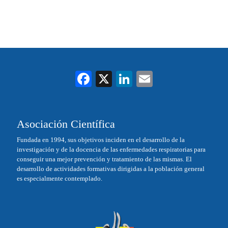
Fa
X
Li
E
ce
nk
m
bo
ed
ail
Asociación Científica
ok
In
Fundada en 1994, sus objetivos inciden en el desarrollo de la
investigación y de la docencia de las enfermedades respiratorias para
conseguir una mejor prevención y tratamiento de las mismas. El
desarrollo de actividades formativas dirigidas a la población general
es especialmente contemplado.