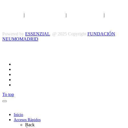
Aviso legal
|
Política de privacidad
|
Política de Cookies
|
Términos
y Condiciones
Powered by
ESSENZIAL
. @ 2025 Copyright
FUNDACIÓN
NEUMOMADRID
Síguenos
To top
Inicio
Accesos Rápidos
Back