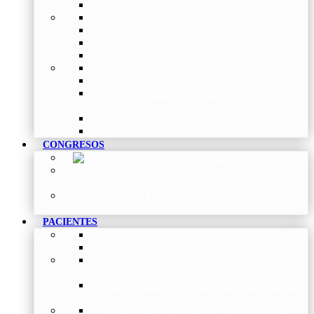
Grupo de Pediatría
Grupo de Fisioterapia Respiratoria
Grupo de Asma
Grupo de Sueño y Ventilación
Grupo de Patología Vascular
Grupo de Fibrosis Quística
Grupo de Enfermería
Grupo de Neumología intervencionista,
función pulmonar, trasplante y oncología
Grupo de Enfermedad Pulmonar Intersticial
Grupo de Tabaquismo
CONGRESOS
Histórico de Congresos
–
Congresos de
NEUMOMADRID
Otros Eventos
–
Entrega de premios, bienvenidas, tardes
con expertos y más.
PACIENTES
Blog
–
Artículos e Insights de NEUMOMADRID
Guías
–
Colección de Guías
Madrid Respira
–
Llamada a la acción sobre la
salud respiratoria y su comunicación
Vídeos Pacientes
–
Colección de Vídeos dirigidos
al Paciente
Asociaciones de pacientes
–
Asociaciones de