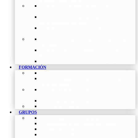
de Investigación Nóveles
Premios a Artículos Internacionales
–
Premio a
la mejor Publicación Internacional
Premios a Artículos Nacionales
–
Premio a la
mejor Publicación Nacional
Premios a Tesis
–
Premio a la mejor Tesis
Doctoral
Premios a Bolsa de viaje
–
Becas para Formación
en Centros
Premio a Mejor Residente
–
Premio al mejor
Residente
Premios – Histórico de Convocatorias
FORMACIÓN
Cursos Actuales
–
Catálogo de Cursos Actuales
Cursos Avalados
–
Catalogo de cursos avalados por
NEUMOMADRID
Cursos Históricos
–
Catálogo de Cursos
Históricos
Solicitud de nuevos cursos
Acceso al Campus
GRUPOS
Coordinadores de Grupos de Trabajo
Normativas de los Grupos de Trabajo
Grupo de EPOC
Grupo de Inf. Respiratorias y Tuberculosis