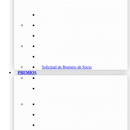
Torácica
–
Presentación de la Sociedad, Objetivos y
Nuestra Historia
Organización
–
Junta Directiva, Comités,
Direcciones y Foros
Grupos de trabajo
–
Nuestros coordinadores en
cada Grupo de Trabajo
Avales Científicos
–
Formulario de Solicitud de
Aval Científico
Patrocinadores
–
Organizaciones con las que
colaboramos
Tipos de Socios NEUMOMADRID
–
Requisitos
y beneficios de Socios
Solicitud de Registro de Socio
PREMIOS
Premios Neumomadrid – Introducción
–
Premios del Comité Científico de Neumomadrid
Comité Científico
–
Organización de premios,
cursos, publicaciones y eventos científicos de la
Sociedad
Premios a Proyectos
–
Becas a Proyectos de
Investigación
Beca Dña. Norah Nieto
–
Proyectos investigación
fibrosis pulmonar
Premios a Proyectos Nóveles
–
Becas a Proyectos