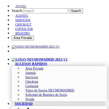
AYUDA
Search
Search
AGENDA
SERVICIOS
CHECKOUT
CONTACTAR
REGISTRO
Área Privada
ACCESOS RÁPIDOS
Área Privada
Agenda
Servicios
Checkout
Contactar
Tipos de Socios NEUMOMADRID
Solicitud de Registro de Socio
Ayuda
SOCIEDAD
Sociedad Madrileña de Neumología y Cirugía