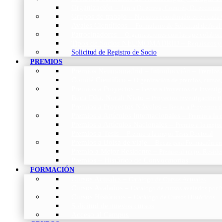
Organización
–
Junta Directiva, Comités, Direcciones
Grupos de trabajo
–
Nuestros coordinadores en cada
Avales Científicos
–
Formulario de Solicitud de Aval
Patrocinadores
–
Organizaciones con las que colabo
Tipos de Socios NEUMOMADRID
–
Requisitos y
Solicitud de Registro de Socio
PREMIOS
Premios Neumomadrid – Introducción
–
Premios 
Comité Científico
–
Organización de premios, cursos,
Premios a Proyectos
–
Becas a Proyectos de Investi
Beca Dña. Norah Nieto
–
Proyectos investigación f
Premios a Proyectos Nóveles
–
Becas a Proyectos 
Premios a Artículos Internacionales
–
Premio a la 
Premios a Artículos Nacionales
–
Premio a la mejo
Premios a Tesis
–
Premio a la mejor Tesis Doctoral
Premios a Bolsa de viaje
–
Becas para Formación en
Premio a Mejor Residente
–
Premio al mejor Reside
Premios – Histórico de Convocatorias
FORMACIÓN
Cursos Actuales
–
Catálogo de Cursos Actuales
Cursos Avalados
–
Catalogo de cursos avalados 
Cursos Históricos
–
Catálogo de Cursos Históricos
Solicitud de nuevos cursos
Acceso al Campus