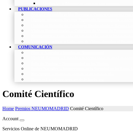
Contactar
–
Póngase en contacto con nosotros
PUBLICACIONES
Proceso de publicación Revista
–
Conoce y participa con n
Últimos números Revista Patología Respiratoria
–
Acces
Histórico Revista de Patología Respiratoria
–
Revista Cie
Vídeos Profesionales
–
Colección de Vídeos de Profesional
Neumoteca
–
Colección de información sobre la Neumología
Vídeos Pacientes
–
Colección de Vídeos dirigidos al Pacient
COMUNICACIÓN
Blog
–
Artículos e Insights de Neumomadrid
Madrid Respira
–
Llamada a la acción sobre la salud respira
Sala de Prensa
–
Neumomadrid en los Medios
Redes Sociales
–
Interacciones de la Sociedad en las Redes S
Newsletter
–
Boletines periódicos de información
News
–
Las últimas noticias de la fundación
Comité Científico
Home
Premios NEUMOMADRID
Comité Científico
Account
Servicios Online de NEUMOMADRID