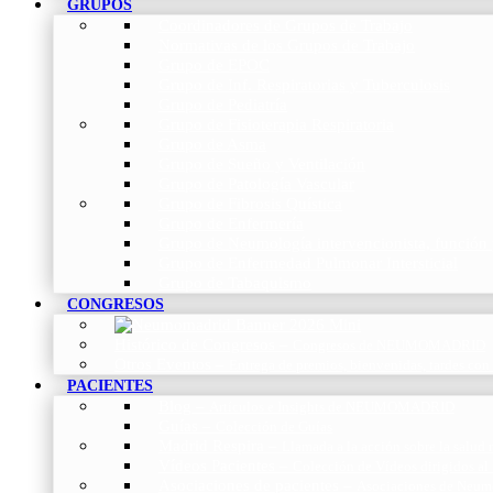
GRUPOS
Coordinadores de Grupos de Trabajo
Normativas de los Grupos de Trabajo
Grupo de EPOC
Grupo de Inf. Respiratorias y Tuberculosis
Grupo de Pediatría
Grupo de Fisioterapia Respiratoria
Grupo de Asma
Grupo de Sueño y Ventilación
Grupo de Patología Vascular
Grupo de Fibrosis Quística
Grupo de Enfermería
Grupo de Neumología intervencionista, función 
Grupo de Enfermedad Pulmonar Intersticial
Grupo de Tabaquismo
CONGRESOS
Histórico de Congresos
–
Congresos de NEUMOMADRID
Otros Eventos
–
Entrega de premios, bienvenidas, tardes con
PACIENTES
Blog
–
Artículos e Insights de NEUMOMADRID
Guías
–
Colección de Guías
Madrid Respira
–
Llamada a la acción sobre la salud 
Vídeos Pacientes
–
Colección de Vídeos dirigidos al
Asociaciones de pacientes
–
Asociaciones de Neumo