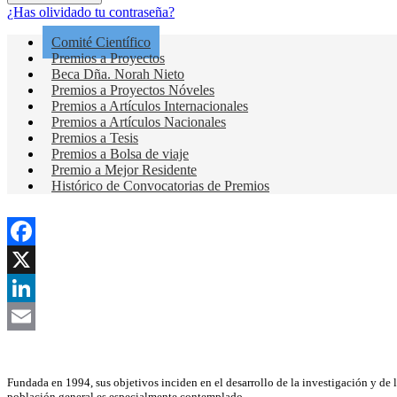
¿Has olividado tu contraseña?
Comité Científico
Premios a Proyectos
Beca Dña. Norah Nieto
Premios a Proyectos Nóveles
Premios a Artículos Internacionales
Premios a Artículos Nacionales
Premios a Tesis
Premios a Bolsa de viaje
Premio a Mejor Residente
Histórico de Convocatorias de Premios
Facebook
X
LinkedIn
Email
Asociación Científica
Fundada en 1994, sus objetivos inciden en el desarrollo de la investigación y de 
población general es especialmente contemplado.