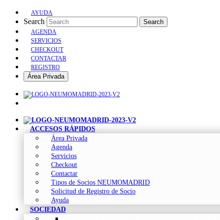
AYUDA
Search
Search
AGENDA
SERVICIOS
CHECKOUT
CONTACTAR
REGISTRO
Área Privada
ACCESOS RÁPIDOS
Área Privada
Agenda
Servicios
Checkout
Contactar
Tipos de Socios NEUMOMADRID
Solicitud de Registro de Socio
Ayuda
SOCIEDAD
Sociedad Madrileña de Neumología y Cirugía To