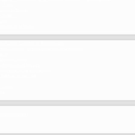
 y Foros
 Grupo de Trabajo
 Científico
ramos
 beneficios de Socios
del Comité Científico de Neumomadrid
 publicaciones y eventos científicos de la Sociedad
gación
ibrosis pulmonar
de Investigación Nóveles
mejor Publicación Internacional
r Publicación Nacional
 Centros
nte
por NEUMOMADRID