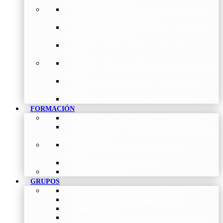
de Investigación Nóveles
Premios a Artículos Internacionales
–
Premio a
la mejor Publicación Internacional
Premios a Artículos Nacionales
–
Premio a la
mejor Publicación Nacional
Premios a Tesis
–
Premio a la mejor Tesis
Doctoral
Premios a Bolsa de viaje
–
Becas para Formación
en Centros
Premio a Mejor Residente
–
Premio al mejor
Residente
Premios – Histórico de Convocatorias
FORMACIÓN
Cursos Actuales
–
Catálogo de Cursos Actuales
Cursos Avalados
–
Catalogo de cursos avalados por
NEUMOMADRID
Cursos Históricos
–
Catálogo de Cursos
Históricos
Solicitud de nuevos cursos
Acceso al Campus
GRUPOS
Coordinadores de Grupos de Trabajo
Normativas de los Grupos de Trabajo
Grupo de EPOC
Grupo de Inf. Respiratorias y Tuberculosis