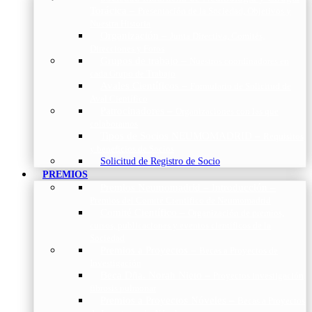
Torácica
–
Presentación de la Sociedad, Objetivos y
Nuestra Historia
Organización
–
Junta Directiva, Comités,
Direcciones y Foros
Grupos de trabajo
–
Nuestros coordinadores en
cada Grupo de Trabajo
Avales Científicos
–
Formulario de Solicitud de
Aval Científico
Patrocinadores
–
Organizaciones con las que
colaboramos
Tipos de Socios NEUMOMADRID
–
Requisitos
y beneficios de Socios
Solicitud de Registro de Socio
PREMIOS
Premios Neumomadrid – Introducción
–
Premios del Comité Científico de Neumomadrid
Comité Científico
–
Organización de premios,
cursos, publicaciones y eventos científicos de la
Sociedad
Premios a Proyectos
–
Becas a Proyectos de
Investigación
Beca Dña. Norah Nieto
–
Proyectos investigación
fibrosis pulmonar
Premios a Proyectos Nóveles
–
Becas a Proyectos