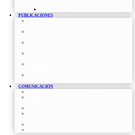
Neumología y Cirugía Torácica
Contactar
–
Póngase en contacto con nosotros
PUBLICACIONES
Proceso de publicación Revista
–
Conoce y participa
con nuestra revista
Últimos números Revista Patología Respiratoria
–
Acceso rápido a lo más reciente
Histórico Revista de Patología Respiratoria
–
Revista
Científica online, trimestral y de acceso abierto
Vídeos Profesionales
–
Colección de Vídeos de
Profesionales
Neumoteca
–
Colección de información sobre la
Neumología
Vídeos Pacientes
–
Colección de Vídeos dirigidos al
Pacientes
COMUNICACIÓN
Blog
–
Artículos e Insights de Neumomadrid
Madrid Respira
–
Llamada a la acción sobre la salud
respiratoria y su comunicación
Sala de Prensa
–
Neumomadrid en los Medios
Redes Sociales
–
Interacciones de la Sociedad en las Redes
Sociales
Newsletter
–
Boletines periódicos de información
News
–
Las últimas noticias de la fundación