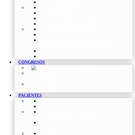
Grupo de Pediatría
Grupo de Fisioterapia Respiratoria
Grupo de Asma
Grupo de Sueño y Ventilación
Grupo de Patología Vascular
Grupo de Fibrosis Quística
Grupo de Enfermería
Grupo de Neumología intervencionista,
función pulmonar, trasplante y oncología
Grupo de Enfermedad Pulmonar Intersticial
Grupo de Tabaquismo
CONGRESOS
Histórico de Congresos
–
Congresos de
NEUMOMADRID
Otros Eventos
–
Entrega de premios, bienvenidas, tardes
con expertos y más.
PACIENTES
Blog
–
Artículos e Insights de NEUMOMADRID
Guías
–
Colección de Guías
Madrid Respira
–
Llamada a la acción sobre la
salud respiratoria y su comunicación
Vídeos Pacientes
–
Colección de Vídeos dirigidos
al Paciente
Asociaciones de pacientes
–
Asociaciones de