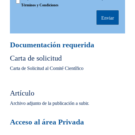
b
r
Términos y Condiciones
e
o
c
t
a
e
d
c
o
c
Documentación requerida
i
ó
Carta de solicitud
n
Carta de Solicitud al Comité Científico
d
e
D
Artículo
a
t
Archivo adjunto de la publicación a subir.
o
s
Acceso al área Privada