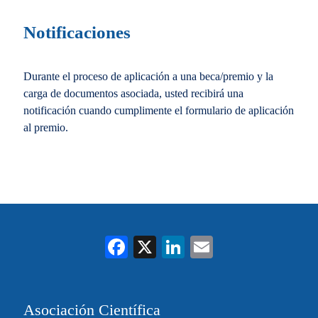
Notificaciones
Durante el proceso de aplicación a una beca/premio y la
carga de documentos asociada, usted recibirá una
notificación cuando cumplimente el formulario de aplicación
al premio.
Fa
X
Li
E
ce
nk
m
bo
ed
ail
Asociación Científica
ok
In