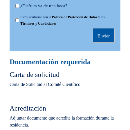
Y
¿Disfruta ya de una beca?
a
P
Estoy conforme con la
Política de Protección de Datos
y los
b
r
Términos y Condiciones
e
o
c
t
a
e
d
c
o
c
Documentación requerida
i
ó
Carta de solicitud
n
Carta de Solicitud al Comité Científico
d
e
D
Acreditación
a
t
Adjuntar documento que acredite la formación durante la
o
residencia.
s