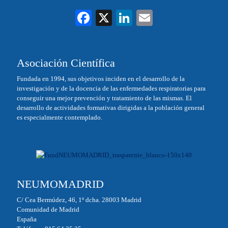
Fa
X
Li
E
ce
nk
m
bo
ed
ail
Asociación Científica
ok
In
Fundada en 1994, sus objetivos inciden en el desarrollo de la
investigación y de la docencia de las enfermedades respiratorias para
conseguir una mejor prevención y tratamiento de las mismas. El
desarrollo de actividades formativas dirigidas a la población general
es especialmente contemplado.
NEUMOMADRID
C/ Cea Bermúdez, 46, 1º dcha. 28003 Madrid
Comunidad de Madrid
España