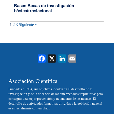
Bases Becas de investigación
básica/traslacional
1
2
3
Siguiente »
Fa
X
Li
E
ce
nk
m
bo
ed
ail
Asociación Científica
ok
In
Fundada en 1994, sus objetivos inciden en el desarrollo de la
investigación y de la docencia de las enfermedades respiratorias para
conseguir una mejor prevención y tratamiento de las mismas. El
desarrollo de actividades formativas dirigidas a la población general
es especialmente contemplado.