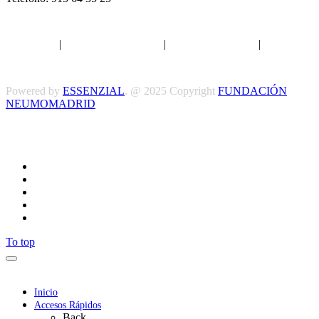
Aviso legal
|
Política de privacidad
|
Política de Cookies
|
Términos
y Condiciones
Powered by
ESSENZIAL
. @ 2025 Copyright
FUNDACIÓN
NEUMOMADRID
Síguenos
To top
Inicio
Accesos Rápidos
Back