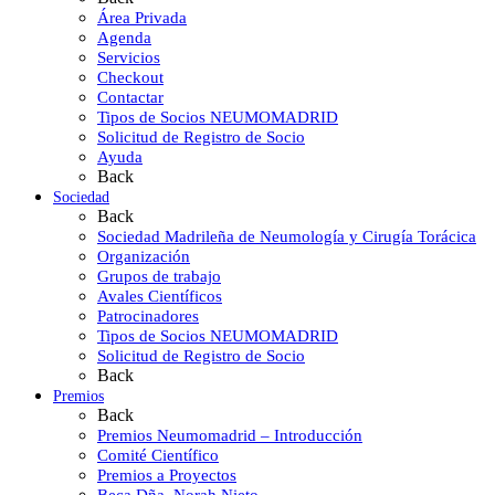
Área Privada
Agenda
Servicios
Checkout
Contactar
Tipos de Socios NEUMOMADRID
Solicitud de Registro de Socio
Ayuda
Back
Sociedad
Back
Sociedad Madrileña de Neumología y Cirugía Torácica
Organización
Grupos de trabajo
Avales Científicos
Patrocinadores
Tipos de Socios NEUMOMADRID
Solicitud de Registro de Socio
Back
Premios
Back
Premios Neumomadrid – Introducción
Comité Científico
Premios a Proyectos