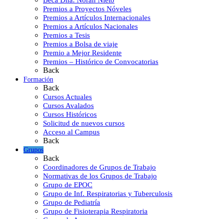
Beca Dña. Norah Nieto
Premios a Proyectos Nóveles
Premios a Artículos Internacionales
Premios a Artículos Nacionales
Premios a Tesis
Premios a Bolsa de viaje
Premio a Mejor Residente
Premios – Histórico de Convocatorias
Back
Formación
Back
Cursos Actuales
Cursos Avalados
Cursos Históricos
Solicitud de nuevos cursos
Acceso al Campus
Back
Grupos
Back
Coordinadores de Grupos de Trabajo
Normativas de los Grupos de Trabajo
Grupo de EPOC
Grupo de Inf. Respiratorias y Tuberculosis
Grupo de Pediatría
Grupo de Fisioterapia Respiratoria