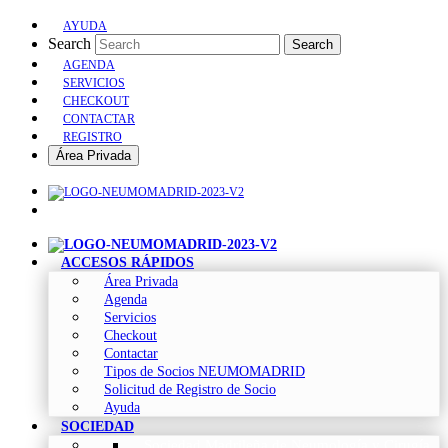
AYUDA
Search
Search
AGENDA
SERVICIOS
CHECKOUT
CONTACTAR
REGISTRO
Área Privada
ACCESOS RÁPIDOS
Área Privada
Agenda
Servicios
Checkout
Contactar
Tipos de Socios NEUMOMADRID
Solicitud de Registro de Socio
Ayuda
SOCIEDAD
Sociedad Madrileña de Neumología y Cirugía