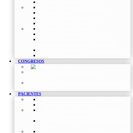
Grupo de Pediatría
Grupo de Fisioterapia Respiratoria
Grupo de Asma
Grupo de Sueño y Ventilación
Grupo de Patología Vascular
Grupo de Fibrosis Quística
Grupo de Enfermería
Grupo de Neumología intervencionista,
función pulmonar, trasplante y oncología
Grupo de Enfermedad Pulmonar Intersticial
Grupo de Tabaquismo
CONGRESOS
Histórico de Congresos
–
Congresos de
NEUMOMADRID
Otros Eventos
–
Entrega de premios, bienvenidas, tardes
con expertos y más.
PACIENTES
Blog
–
Artículos e Insights de NEUMOMADRID
Guías
–
Colección de Guías
Madrid Respira
–
Llamada a la acción sobre la
salud respiratoria y su comunicación
Vídeos Pacientes
–
Colección de Vídeos dirigidos
al Paciente
Asociaciones de pacientes
–
Asociaciones de