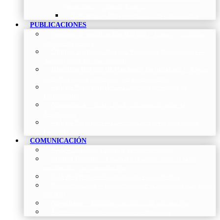
Neumología y Cirugía Torácica
Contactar
–
Póngase en contacto con nosotros
PUBLICACIONES
Proceso de publicación Revista
–
Conoce y participa
con nuestra revista
Últimos números Revista Patología Respiratoria
–
Acceso rápido a lo más reciente
Histórico Revista de Patología Respiratoria
–
Revista
Científica online, trimestral y de acceso abierto
Vídeos Profesionales
–
Colección de Vídeos de
Profesionales
Neumoteca
–
Colección de información sobre la
Neumología
Vídeos Pacientes
–
Colección de Vídeos dirigidos al
Pacientes
COMUNICACIÓN
Blog
–
Artículos e Insights de Neumomadrid
Madrid Respira
–
Llamada a la acción sobre la salud
respiratoria y su comunicación
Sala de Prensa
–
Neumomadrid en los Medios
Redes Sociales
–
Interacciones de la Sociedad en las Redes
Sociales
Newsletter
–
Boletines periódicos de información
News
–
Las últimas noticias de la fundación