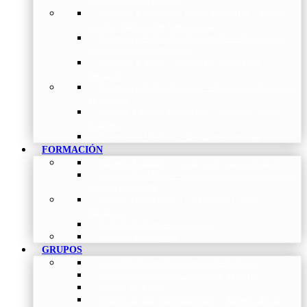
de Investigación Nóveles
Premios a Artículos Internacionales
–
Premio a
la mejor Publicación Internacional
Premios a Artículos Nacionales
–
Premio a la
mejor Publicación Nacional
Premios a Tesis
–
Premio a la mejor Tesis
Doctoral
Premios a Bolsa de viaje
–
Becas para Formación
en Centros
Premio a Mejor Residente
–
Premio al mejor
Residente
Premios – Histórico de Convocatorias
FORMACIÓN
Cursos Actuales
–
Catálogo de Cursos Actuales
Cursos Avalados
–
Catalogo de cursos avalados por
NEUMOMADRID
Cursos Históricos
–
Catálogo de Cursos
Históricos
Solicitud de nuevos cursos
Acceso al Campus
GRUPOS
Coordinadores de Grupos de Trabajo
Normativas de los Grupos de Trabajo
Grupo de EPOC
Grupo de Inf. Respiratorias y Tuberculosis