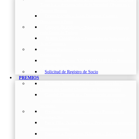
Torácica
–
Presentación de la Sociedad, Objetivos y
Nuestra Historia
Organización
–
Junta Directiva, Comités,
Direcciones y Foros
Grupos de trabajo
–
Nuestros coordinadores en
cada Grupo de Trabajo
Avales Científicos
–
Formulario de Solicitud de
Aval Científico
Patrocinadores
–
Organizaciones con las que
colaboramos
Tipos de Socios NEUMOMADRID
–
Requisitos
y beneficios de Socios
Solicitud de Registro de Socio
PREMIOS
Premios Neumomadrid – Introducción
–
Premios del Comité Científico de Neumomadrid
Comité Científico
–
Organización de premios,
cursos, publicaciones y eventos científicos de la
Sociedad
Premios a Proyectos
–
Becas a Proyectos de
Investigación
Beca Dña. Norah Nieto
–
Proyectos investigación
fibrosis pulmonar
Premios a Proyectos Nóveles
–
Becas a Proyectos