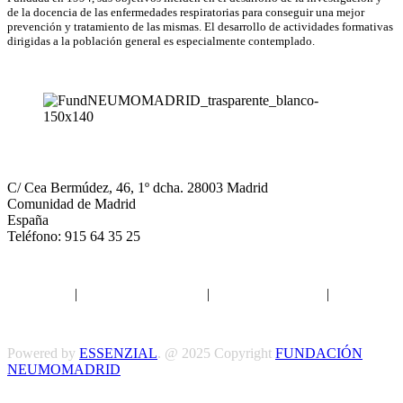
de la docencia de las enfermedades respiratorias para conseguir una mejor
prevención y tratamiento de las mismas. El desarrollo de actividades formativas
dirigidas a la población general es especialmente contemplado.
NEUMOMADRID
C/ Cea Bermúdez, 46, 1º dcha. 28003 Madrid
Comunidad de Madrid
España
Teléfono: 915 64 35 25
Aviso legal
|
Política de privacidad
|
Política de Cookies
|
Términos
y Condiciones
Powered by
ESSENZIAL
. @ 2025 Copyright
FUNDACIÓN
NEUMOMADRID