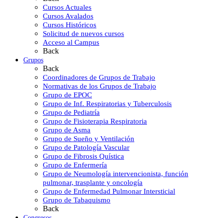
Cursos Actuales
Cursos Avalados
Cursos Históricos
Solicitud de nuevos cursos
Acceso al Campus
Back
Grupos
Back
Coordinadores de Grupos de Trabajo
Normativas de los Grupos de Trabajo
Grupo de EPOC
Grupo de Inf. Respiratorias y Tuberculosis
Grupo de Pediatría
Grupo de Fisioterapia Respiratoria
Grupo de Asma
Grupo de Sueño y Ventilación
Grupo de Patología Vascular
Grupo de Fibrosis Quística
Grupo de Enfermería
Grupo de Neumología intervencionista, función
pulmonar, trasplante y oncología
Grupo de Enfermedad Pulmonar Intersticial
Grupo de Tabaquismo
Back
Congresos