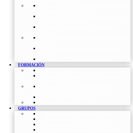
de Investigación Nóveles
Premios a Artículos Internacionales
–
Premio a
la mejor Publicación Internacional
Premios a Artículos Nacionales
–
Premio a la
mejor Publicación Nacional
Premios a Tesis
–
Premio a la mejor Tesis
Doctoral
Premios a Bolsa de viaje
–
Becas para Formación
en Centros
Premio a Mejor Residente
–
Premio al mejor
Residente
Premios – Histórico de Convocatorias
FORMACIÓN
Cursos Actuales
–
Catálogo de Cursos Actuales
Cursos Avalados
–
Catalogo de cursos avalados por
NEUMOMADRID
Cursos Históricos
–
Catálogo de Cursos
Históricos
Solicitud de nuevos cursos
Acceso al Campus
GRUPOS
Coordinadores de Grupos de Trabajo
Normativas de los Grupos de Trabajo
Grupo de EPOC
Grupo de Inf. Respiratorias y Tuberculosis