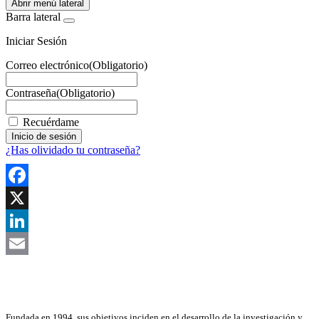
Abrir menú lateral
Barra lateral
Iniciar Sesión
Correo electrónico
(Obligatorio)
Contraseña
(Obligatorio)
Recuérdame
¿Has olividado tu contraseña?
Facebook
X
LinkedIn
Email
Asociación Científica
Fundada en 1994, sus objetivos inciden en el desarrollo de la investigación y