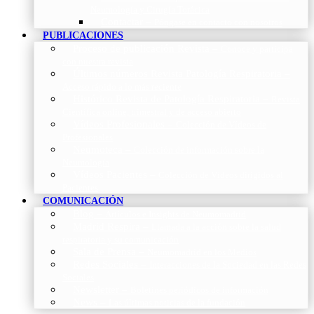
Neumología y Cirugía Torácica
Contactar
–
Póngase en contacto con nosotros
PUBLICACIONES
Proceso de publicación Revista
–
Conoce y participa
con nuestra revista
Últimos números Revista Patología Respiratoria
–
Acceso rápido a lo más reciente
Histórico Revista de Patología Respiratoria
–
Revista
Científica online, trimestral y de acceso abierto
Vídeos Profesionales
–
Colección de Vídeos de
Profesionales
Neumoteca
–
Colección de información sobre la
Neumología
Vídeos Pacientes
–
Colección de Vídeos dirigidos al
Pacientes
COMUNICACIÓN
Blog
–
Artículos e Insights de Neumomadrid
Madrid Respira
–
Llamada a la acción sobre la salud
respiratoria y su comunicación
Sala de Prensa
–
Neumomadrid en los Medios
Redes Sociales
–
Interacciones de la Sociedad en las Redes
Sociales
Newsletter
–
Boletines periódicos de información
News
–
Las últimas noticias de la fundación