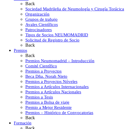
Back
Sociedad Madrileña de Neumología y Cirugía Torácica
Organización
Grupos de trabajo
Avales Científicos
Patrocinadores
Tipos de Socios NEUMOMADRID
Solicitud de Registro de Socio
Back
Premios
Back
Premios Neumomadrid – Introducción
Comité Científico
Premios a Proyectos
Beca Dña. Norah Nieto
Premios a Proyectos Nóveles
Premios a Artículos Internacionales
Premios a Artículos Nacionales
Premios a Tesis
Premios a Bolsa de viaje
Premio a Mejor Residente
Premios – Histórico de Convocatorias
Back
Formación
Back