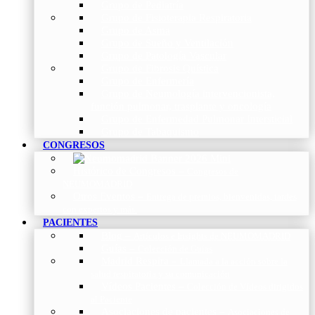
Grupo de Pediatría
Grupo de Fisioterapia Respiratoria
Grupo de Asma
Grupo de Sueño y Ventilación
Grupo de Patología Vascular
Grupo de Fibrosis Quística
Grupo de Enfermería
Grupo de Neumología intervencionista,
función pulmonar, trasplante y oncología
Grupo de Enfermedad Pulmonar Intersticial
Grupo de Tabaquismo
CONGRESOS
Histórico de Congresos
–
Congresos de
NEUMOMADRID
Otros Eventos
–
Entrega de premios, bienvenidas, tardes
con expertos y más.
PACIENTES
Blog
–
Artículos e Insights de NEUMOMADRID
Guías
–
Colección de Guías
Madrid Respira
–
Llamada a la acción sobre la
salud respiratoria y su comunicación
Vídeos Pacientes
–
Colección de Vídeos dirigidos
al Paciente
Asociaciones de pacientes
–
Asociaciones de