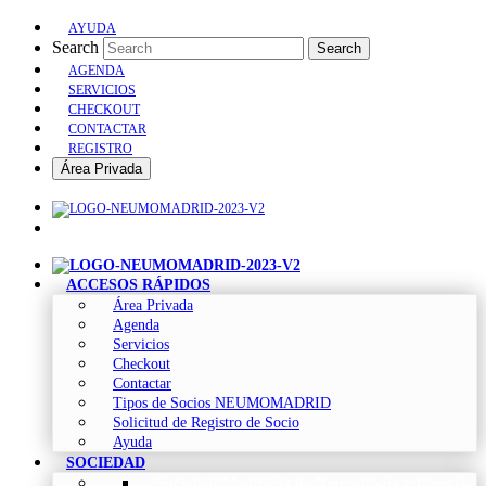
AYUDA
Search
Search
AGENDA
SERVICIOS
CHECKOUT
CONTACTAR
REGISTRO
Área Privada
ACCESOS RÁPIDOS
Área Privada
Agenda
Servicios
Checkout
Contactar
Tipos de Socios NEUMOMADRID
Solicitud de Registro de Socio
Ayuda
SOCIEDAD
Sociedad Madrileña de Neumología y Cirugía