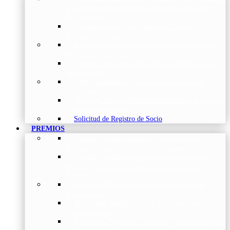
Torácica
–
Presentación de la Sociedad, Objetivos y
Nuestra Historia
Organización
–
Junta Directiva, Comités,
Direcciones y Foros
Grupos de trabajo
–
Nuestros coordinadores en
cada Grupo de Trabajo
Avales Científicos
–
Formulario de Solicitud de
Aval Científico
Patrocinadores
–
Organizaciones con las que
colaboramos
Tipos de Socios NEUMOMADRID
–
Requisitos
y beneficios de Socios
Solicitud de Registro de Socio
PREMIOS
Premios Neumomadrid – Introducción
–
Premios del Comité Científico de Neumomadrid
Comité Científico
–
Organización de premios,
cursos, publicaciones y eventos científicos de la
Sociedad
Premios a Proyectos
–
Becas a Proyectos de
Investigación
Beca Dña. Norah Nieto
–
Proyectos investigación
fibrosis pulmonar
Premios a Proyectos Nóveles
–
Becas a Proyectos