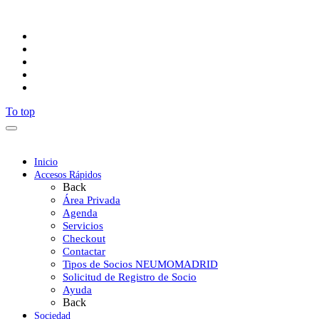
Síguenos
To top
Inicio
Accesos Rápidos
Back
Área Privada
Agenda
Servicios
Checkout
Contactar
Tipos de Socios NEUMOMADRID
Solicitud de Registro de Socio
Ayuda
Back
Sociedad