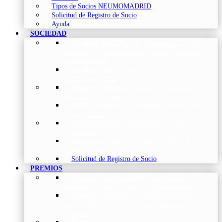
Tipos de Socios NEUMOMADRID
Solicitud de Registro de Socio
Ayuda
SOCIEDAD
Sociedad Madrileña de Neumología y Cirugía
Torácica
–
Presentación de la Sociedad, Objetivos y
Nuestra Historia
Organización
–
Junta Directiva, Comités,
Direcciones y Foros
Grupos de trabajo
–
Nuestros coordinadores en
cada Grupo de Trabajo
Avales Científicos
–
Formulario de Solicitud de
Aval Científico
Patrocinadores
–
Organizaciones con las que
colaboramos
Tipos de Socios NEUMOMADRID
–
Requisitos
y beneficios de Socios
Solicitud de Registro de Socio
PREMIOS
Premios Neumomadrid – Introducción
–
Premios del Comité Científico de Neumomadrid
Comité Científico
–
Organización de premios,
cursos, publicaciones y eventos científicos de la
Sociedad
Premios a Proyectos
–