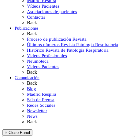
Madrid Respira
Vídeos Pacientes
Asociaciones de pacientes
Contactar
Back
Publicaciones
Back
Proceso de publicación Revista
Últimos números Revista Patología Respiratoria
Histórico Revista de Patología Respiratoria
Vídeos Profesionales
Neumoteca
Vídeos Pacientes
Back
Comunicación
Back
Blog
Madrid Respira
Sala de Prensa
Redes Sociales
Newsletter
News
Back
× Close Panel