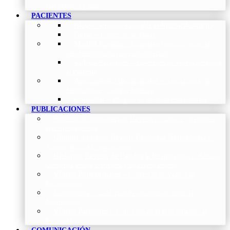
con expertos y más.
PACIENTES
Blog
–
Artículos e Insights de NEUMOMADRID
Guías
–
Colección de Guías
Madrid Respira
–
Llamada a la acción sobre la
salud respiratoria y su comunicación
Vídeos Pacientes
–
Colección de Vídeos dirigidos
al Paciente
Asociaciones de pacientes
–
Asociaciones de
Neumología y Cirugía Torácica
Contactar
–
Póngase en contacto con nosotros
PUBLICACIONES
Proceso de publicación Revista
–
Conoce y participa
con nuestra revista
Últimos números Revista Patología Respiratoria
–
Acceso rápido a lo más reciente
Histórico Revista de Patología Respiratoria
–
Revista
Científica online, trimestral y de acceso abierto
Vídeos Profesionales
–
Colección de Vídeos de
Profesionales
Neumoteca
–
Colección de información sobre la
Neumología
Vídeos Pacientes
–
Colección de Vídeos dirigidos al
Pacientes