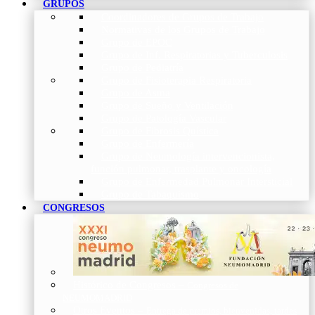
GRUPOS
Coordinadores de Grupos de Trabajo
Normativas de los Grupos de Trabajo
Grupo de EPOC
Grupo de Inf. Respiratorias y Tuberculosis
Grupo de Pediatría
Grupo de Fisioterapia Respiratoria
Grupo de Asma
Grupo de Sueño y Ventilación
Grupo de Patología Vascular
Grupo de Fibrosis Quística
Grupo de Enfermería
Grupo de Neumología intervencionista,
función pulmonar, trasplante y oncología
Grupo de Enfermedad Pulmonar Intersticial
Grupo de Tabaquismo
CONGRESOS
Histórico de Congresos
–
Congresos de
NEUMOMADRID
Otros Eventos
–
Entrega de premios, bienvenidas, tardes