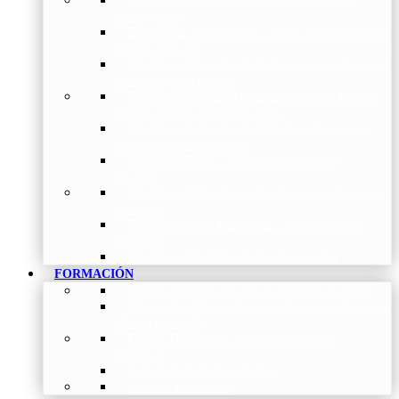
Becas a Proyectos de
Investigación
Beca Dña. Norah Nieto
–
Proyectos investigación
fibrosis pulmonar
Premios a Proyectos Nóveles
–
Becas a Proyectos
de Investigación Nóveles
Premios a Artículos Internacionales
–
Premio a
la mejor Publicación Internacional
Premios a Artículos Nacionales
–
Premio a la
mejor Publicación Nacional
Premios a Tesis
–
Premio a la mejor Tesis
Doctoral
Premios a Bolsa de viaje
–
Becas para Formación
en Centros
Premio a Mejor Residente
–
Premio al mejor
Residente
Premios – Histórico de Convocatorias
FORMACIÓN
Cursos Actuales
–
Catálogo de Cursos Actuales
Cursos Avalados
–
Catalogo de cursos avalados por
NEUMOMADRID
Cursos Históricos
–
Catálogo de Cursos
Históricos
Solicitud de nuevos cursos
Acceso al Campus