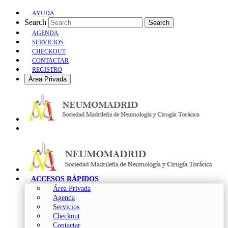
AYUDA
Search
Search
AGENDA
SERVICIOS
CHECKOUT
CONTACTAR
REGISTRO
Área Privada
ACCESOS RÁPIDOS
Área Privada
Agenda
Servicios
Checkout
Contactar