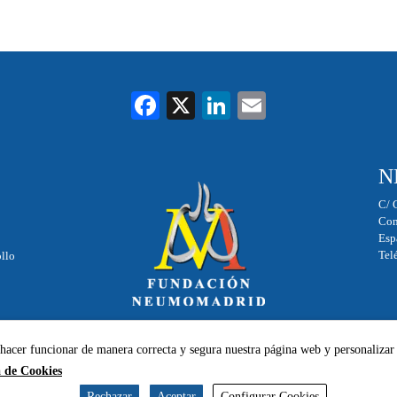
Fa
X
Li
E
ce
nk
m
bo
ed
ail
N
ok
In
C/ 
Com
Esp
Tel
ollo
 hacer funcionar de manera correcta y segura nuestra página web y personalizar
a de Cookies
Powered by
ESSENZIAL
. @ 2025 Copyright
FUNDACIÓN
Rechazar
Aceptar
Configurar Cookies