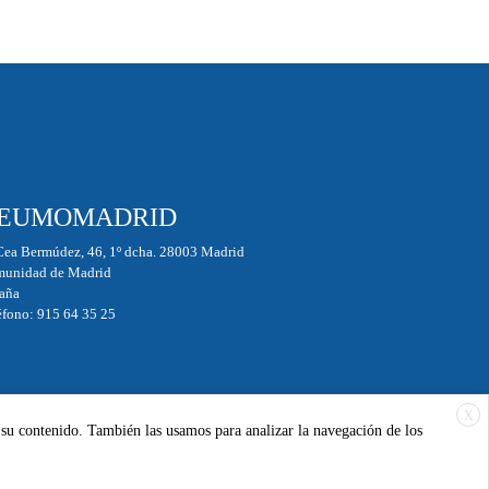
EUMOMADRID
Cea Bermúdez, 46, 1º dcha. 28003 Madrid
unidad de Madrid
aña
éfono: 915 64 35 25
X
 su contenido. También las usamos para analizar la navegación de los
Síguenos