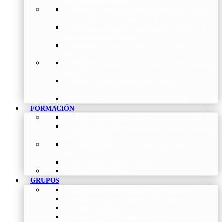
de Investigación Nóveles
Premios a Artículos Internacionales
–
Premio a
la mejor Publicación Internacional
Premios a Artículos Nacionales
–
Premio a la
mejor Publicación Nacional
Premios a Tesis
–
Premio a la mejor Tesis
Doctoral
Premios a Bolsa de viaje
–
Becas para Formación
en Centros
Premio a Mejor Residente
–
Premio al mejor
Residente
Premios – Histórico de Convocatorias
FORMACIÓN
Cursos Actuales
–
Catálogo de Cursos Actuales
Cursos Avalados
–
Catalogo de cursos avalados por
NEUMOMADRID
Cursos Históricos
–
Catálogo de Cursos
Históricos
Solicitud de nuevos cursos
Acceso al Campus
GRUPOS
Coordinadores de Grupos de Trabajo
Normativas de los Grupos de Trabajo
Grupo de EPOC
Grupo de Inf. Respiratorias y Tuberculosis