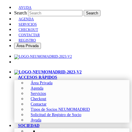
AYUDA
Search
Search
AGENDA
SERVICIOS
CHECKOUT
CONTACTAR
REGISTRO
Área Privada
ACCESOS RÁPIDOS
Área Privada
Agenda
Servicios
Checkout
Contactar
Tipos de Socios NEUMOMADRID
Solicitud de Registro de Socio
Ayuda
SOCIEDAD
Sociedad Madrileña de Neumología y Cirugía