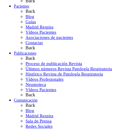
Back
Pacientes
Back
Blog
Guías
Madrid Respira
Vídeos Pacientes
Asociaciones de pacientes
Contactar
Back
Publicaciones
Back
Proceso de publicación Revista
Últimos números Revista Patología Respiratoria
Histórico Revista de Patología Respiratoria
Vídeos Profesionales
Neumoteca
Vídeos Pacientes
Back
Comunicación
Back
Blog
Madrid Respira
Sala de Prensa
Redes Sociales