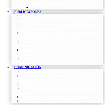
Neumología y Cirugía Torácica
Contactar
–
Póngase en contacto con nosotros
PUBLICACIONES
Proceso de publicación Revista
–
Conoce y participa
con nuestra revista
Últimos números Revista Patología Respiratoria
–
Acceso rápido a lo más reciente
Histórico Revista de Patología Respiratoria
–
Revista
Científica online, trimestral y de acceso abierto
Vídeos Profesionales
–
Colección de Vídeos de
Profesionales
Neumoteca
–
Colección de información sobre la
Neumología
Vídeos Pacientes
–
Colección de Vídeos dirigidos al
Pacientes
COMUNICACIÓN
Blog
–
Artículos e Insights de Neumomadrid
Madrid Respira
–
Llamada a la acción sobre la salud
respiratoria y su comunicación
Sala de Prensa
–
Neumomadrid en los Medios
Redes Sociales
–
Interacciones de la Sociedad en las Redes
Sociales
Newsletter
–
Boletines periódicos de información
News
–
Las últimas noticias de la fundación