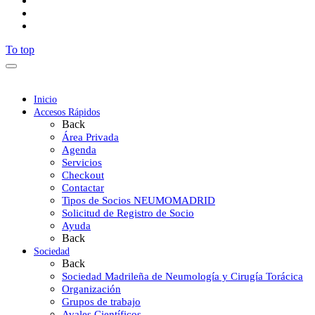
To top
Inicio
Accesos Rápidos
Back
Área Privada
Agenda
Servicios
Checkout
Contactar
Tipos de Socios NEUMOMADRID
Solicitud de Registro de Socio
Ayuda
Back
Sociedad
Back
Sociedad Madrileña de Neumología y Cirugía Torácica
Organización
Grupos de trabajo
Avales Científicos