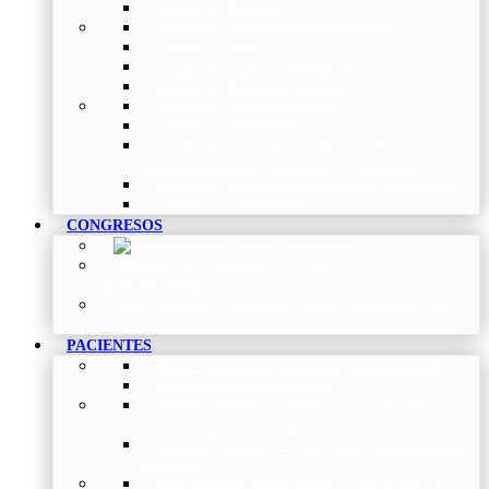
Grupo de Pediatría
Grupo de Fisioterapia Respiratoria
Grupo de Asma
Grupo de Sueño y Ventilación
Grupo de Patología Vascular
Grupo de Fibrosis Quística
Grupo de Enfermería
Grupo de Neumología intervencionista,
función pulmonar, trasplante y oncología
Grupo de Enfermedad Pulmonar Intersticial
Grupo de Tabaquismo
CONGRESOS
Histórico de Congresos
–
Congresos de
NEUMOMADRID
Otros Eventos
–
Entrega de premios, bienvenidas, tardes
con expertos y más.
PACIENTES
Blog
–
Artículos e Insights de NEUMOMADRID
Guías
–
Colección de Guías
Madrid Respira
–
Llamada a la acción sobre la
salud respiratoria y su comunicación
Vídeos Pacientes
–
Colección de Vídeos dirigidos
al Paciente
Asociaciones de pacientes
–
Asociaciones de