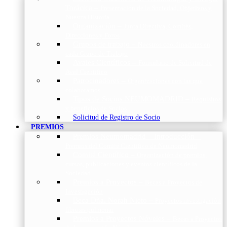
Torácica
–
Presentación de la Sociedad, Objetivos y
Nuestra Historia
Organización
–
Junta Directiva, Comités,
Direcciones y Foros
Grupos de trabajo
–
Nuestros coordinadores en
cada Grupo de Trabajo
Avales Científicos
–
Formulario de Solicitud de
Aval Científico
Patrocinadores
–
Organizaciones con las que
colaboramos
Tipos de Socios NEUMOMADRID
–
Requisitos
y beneficios de Socios
Solicitud de Registro de Socio
PREMIOS
Premios Neumomadrid – Introducción
–
Premios del Comité Científico de Neumomadrid
Comité Científico
–
Organización de premios,
cursos, publicaciones y eventos científicos de la
Sociedad
Premios a Proyectos
–
Becas a Proyectos de
Investigación
Beca Dña. Norah Nieto
–
Proyectos investigación
fibrosis pulmonar
Premios a Proyectos Nóveles
–
Becas a Proyectos