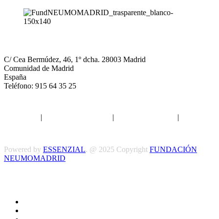
NEUMOMADRID
C/ Cea Bermúdez, 46, 1º dcha. 28003 Madrid
Comunidad de Madrid
España
Teléfono: 915 64 35 25
Aviso legal
|
Política de privacidad
|
Política de Cookies
|
Términos
y Condiciones
Powered by
ESSENZIAL
. @ 2025 Copyright
FUNDACIÓN
NEUMOMADRID
Síguenos