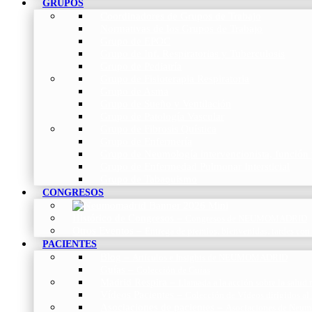
GRUPOS
Coordinadores de Grupos de Trabajo
Normativas de los Grupos de Trabajo
Grupo de EPOC
Grupo de Inf. Respiratorias y Tuberculosis
Grupo de Pediatría
Grupo de Fisioterapia Respiratoria
Grupo de Asma
Grupo de Sueño y Ventilación
Grupo de Patología Vascular
Grupo de Fibrosis Quística
Grupo de Enfermería
Grupo de Neumología intervencionista, función 
Grupo de Enfermedad Pulmonar Intersticial
Grupo de Tabaquismo
CONGRESOS
Histórico de Congresos
–
Congresos de NEUMOMADRID
Otros Eventos
–
Entrega de premios, bienvenidas, tardes con
PACIENTES
Blog
–
Artículos e Insights de NEUMOMADRID
Guías
–
Colección de Guías
Madrid Respira
–
Llamada a la acción sobre la salud 
Vídeos Pacientes
–
Colección de Vídeos dirigidos al
Asociaciones de pacientes
–
Asociaciones de Neumo