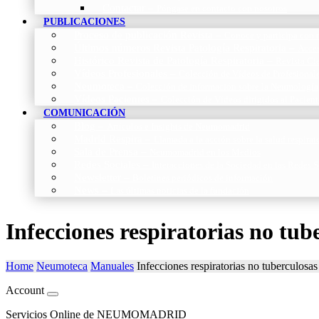
Contactar
–
Póngase en contacto con nosotros
PUBLICACIONES
Proceso de publicación Revista
–
Conoce y participa con n
Últimos números Revista Patología Respiratoria
–
Acces
Histórico Revista de Patología Respiratoria
–
Revista Cie
Vídeos Profesionales
–
Colección de Vídeos de Profesional
Neumoteca
–
Colección de información sobre la Neumología
Vídeos Pacientes
–
Colección de Vídeos dirigidos al Pacient
COMUNICACIÓN
Blog
–
Artículos e Insights de Neumomadrid
Madrid Respira
–
Llamada a la acción sobre la salud respira
Sala de Prensa
–
Neumomadrid en los Medios
Redes Sociales
–
Interacciones de la Sociedad en las Redes S
Newsletter
–
Boletines periódicos de información
News
–
Las últimas noticias de la fundación
Infecciones respiratorias no tub
Home
Neumoteca
Manuales
Infecciones respiratorias no tuberculosas
Account
Servicios Online de NEUMOMADRID