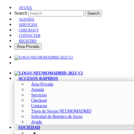
AYUDA
Search
Search
AGENDA
SERVICIOS
CHECKOUT
CONTACTAR
REGISTRO
Área Privada
ACCESOS RÁPIDOS
Área Privada
Agenda
Servicios
Checkout
Contactar
Tipos de Socios NEUMOMADRID
Solicitud de Registro de Socio
Ayuda
SOCIEDAD
Sociedad Madrileña de Neumología y Cirugía To