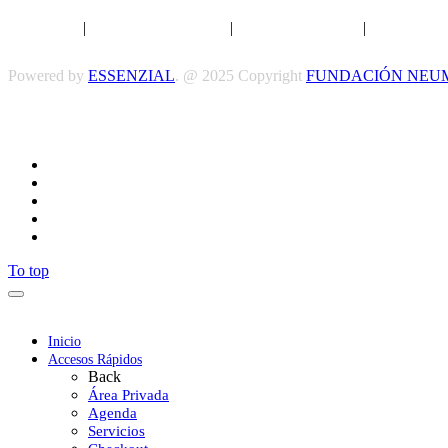
Aviso legal
|
Política de privacidad
|
Política de Cookies
|
Términos y 
Powered by
ESSENZIAL
. @ 2025 Copyright
FUNDACIÓN NEU
To top
Inicio
Accesos Rápidos
Back
Área Privada
Agenda
Servicios