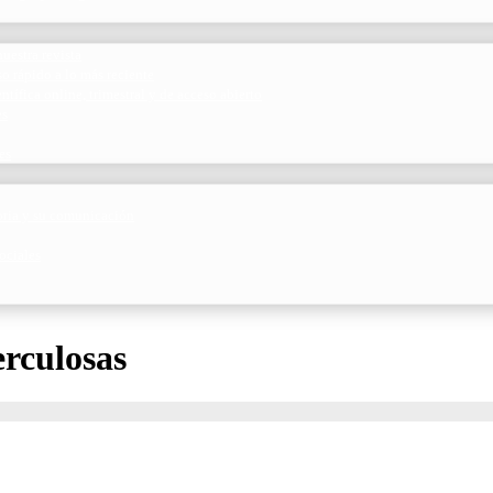
uestra revista
o rápido a lo más reciente
ntífica online, trimestral y de acceso abierto
es
es
toria y su comunicación
ociales
erculosas