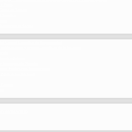
 y Foros
 Grupo de Trabajo
 Científico
ramos
 beneficios de Socios
del Comité Científico de Neumomadrid
 publicaciones y eventos científicos de la Sociedad
gación
ibrosis pulmonar
de Investigación Nóveles
mejor Publicación Internacional
r Publicación Nacional
 Centros
nte
por NEUMOMADRID