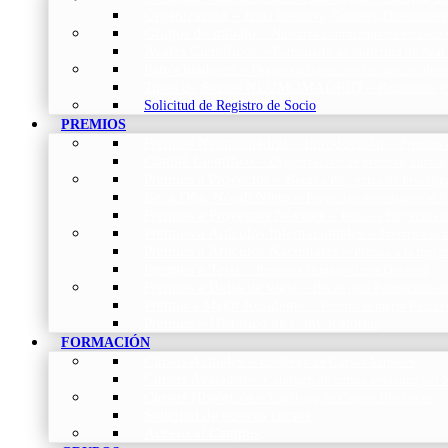
Organización
–
Junta Directiva, Comités, Direcciones
Grupos de trabajo
–
Nuestros coordinadores en cada
Avales Científicos
–
Formulario de Solicitud de Aval
Patrocinadores
–
Organizaciones con las que colabo
Tipos de Socios NEUMOMADRID
–
Requisitos y
Solicitud de Registro de Socio
PREMIOS
Premios Neumomadrid – Introducción
–
Premios 
Comité Científico
–
Organización de premios, cursos,
Premios a Proyectos
–
Becas a Proyectos de Investi
Beca Dña. Norah Nieto
–
Proyectos investigación f
Premios a Proyectos Nóveles
–
Becas a Proyectos 
Premios a Artículos Internacionales
–
Premio a la 
Premios a Artículos Nacionales
–
Premio a la mejo
Premios a Tesis
–
Premio a la mejor Tesis Doctoral
Premios a Bolsa de viaje
–
Becas para Formación en
Premio a Mejor Residente
–
Premio al mejor Reside
Premios – Histórico de Convocatorias
FORMACIÓN
Cursos Actuales
–
Catálogo de Cursos Actuales
Cursos Avalados
–
Catalogo de cursos avalados 
Cursos Históricos
–
Catálogo de Cursos Históricos
Solicitud de nuevos cursos
Acceso al Campus