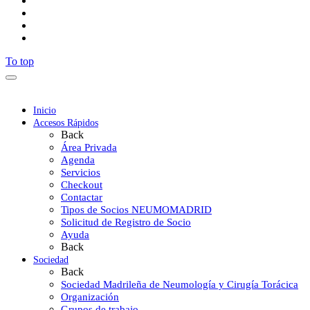
To top
Inicio
Accesos Rápidos
Back
Área Privada
Agenda
Servicios
Checkout
Contactar
Tipos de Socios NEUMOMADRID
Solicitud de Registro de Socio
Ayuda
Back
Sociedad
Back
Sociedad Madrileña de Neumología y Cirugía Torácica
Organización
Grupos de trabajo