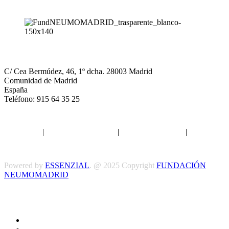
NEUMOMADRID
C/ Cea Bermúdez, 46, 1º dcha. 28003 Madrid
Comunidad de Madrid
España
Teléfono: 915 64 35 25
Aviso legal
|
Política de privacidad
|
Política de Cookies
|
Términos
y Condiciones
Powered by
ESSENZIAL
. @ 2025 Copyright
FUNDACIÓN
NEUMOMADRID
Síguenos