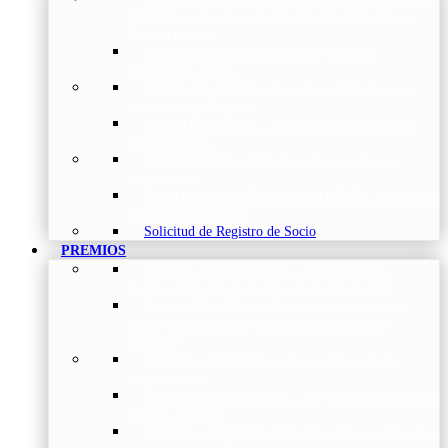
Torácica
–
Presentación de la Sociedad, Objetivos y
Nuestra Historia
Organización
–
Junta Directiva, Comités,
Direcciones y Foros
Grupos de trabajo
–
Nuestros coordinadores en
cada Grupo de Trabajo
Avales Científicos
–
Formulario de Solicitud de
Aval Científico
Patrocinadores
–
Organizaciones con las que
colaboramos
Tipos de Socios NEUMOMADRID
–
Requisitos
y beneficios de Socios
Solicitud de Registro de Socio
PREMIOS
Premios Neumomadrid – Introducción
–
Premios del Comité Científico de Neumomadrid
Comité Científico
–
Organización de premios,
cursos, publicaciones y eventos científicos de la
Sociedad
Premios a Proyectos
–
Becas a Proyectos de
Investigación
Beca Dña. Norah Nieto
–
Proyectos investigación
fibrosis pulmonar
Premios a Proyectos Nóveles
–
Becas a Proyectos