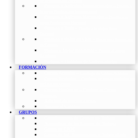
de Investigación Nóveles
Premios a Artículos Internacionales
–
Premio a
la mejor Publicación Internacional
Premios a Artículos Nacionales
–
Premio a la
mejor Publicación Nacional
Premios a Tesis
–
Premio a la mejor Tesis
Doctoral
Premios a Bolsa de viaje
–
Becas para Formación
en Centros
Premio a Mejor Residente
–
Premio al mejor
Residente
Premios – Histórico de Convocatorias
FORMACIÓN
Cursos Actuales
–
Catálogo de Cursos Actuales
Cursos Avalados
–
Catalogo de cursos avalados por
NEUMOMADRID
Cursos Históricos
–
Catálogo de Cursos
Históricos
Solicitud de nuevos cursos
Acceso al Campus
GRUPOS
Coordinadores de Grupos de Trabajo
Normativas de los Grupos de Trabajo
Grupo de EPOC
Grupo de Inf. Respiratorias y Tuberculosis