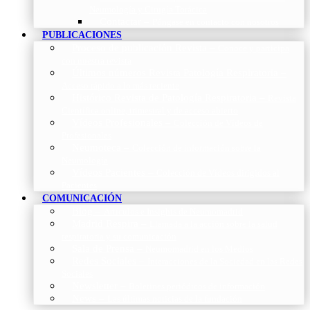
Neumología y Cirugía Torácica
Contactar
–
Póngase en contacto con nosotros
PUBLICACIONES
Proceso de publicación Revista
–
Conoce y participa
con nuestra revista
Últimos números Revista Patología Respiratoria
–
Acceso rápido a lo más reciente
Histórico Revista de Patología Respiratoria
–
Revista
Científica online, trimestral y de acceso abierto
Vídeos Profesionales
–
Colección de Vídeos de
Profesionales
Neumoteca
–
Colección de información sobre la
Neumología
Vídeos Pacientes
–
Colección de Vídeos dirigidos al
Pacientes
COMUNICACIÓN
Blog
–
Artículos e Insights de Neumomadrid
Madrid Respira
–
Llamada a la acción sobre la salud
respiratoria y su comunicación
Sala de Prensa
–
Neumomadrid en los Medios
Redes Sociales
–
Interacciones de la Sociedad en las Redes
Sociales
Newsletter
–
Boletines periódicos de información
News
–
Las últimas noticias de la fundación