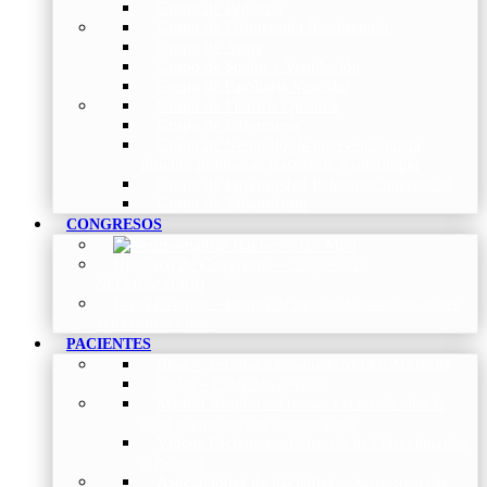
Grupo de Pediatría
Grupo de Fisioterapia Respiratoria
Grupo de Asma
Grupo de Sueño y Ventilación
Grupo de Patología Vascular
Grupo de Fibrosis Quística
Grupo de Enfermería
Grupo de Neumología intervencionista,
función pulmonar, trasplante y oncología
Grupo de Enfermedad Pulmonar Intersticial
Grupo de Tabaquismo
CONGRESOS
Histórico de Congresos
–
Congresos de
NEUMOMADRID
Otros Eventos
–
Entrega de premios, bienvenidas, tardes
con expertos y más.
PACIENTES
Blog
–
Artículos e Insights de NEUMOMADRID
Guías
–
Colección de Guías
Madrid Respira
–
Llamada a la acción sobre la
salud respiratoria y su comunicación
Vídeos Pacientes
–
Colección de Vídeos dirigidos
al Paciente
Asociaciones de pacientes
–
Asociaciones de