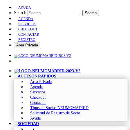
AYUDA
Search
Search
AGENDA
SERVICIOS
CHECKOUT
CONTACTAR
REGISTRO
Área Privada
ACCESOS RÁPIDOS
Área Privada
Agenda
Servicios
Checkout
Contactar
Tipos de Socios NEUMOMADRID
Solicitud de Registro de Socio
Ayuda
SOCIEDAD
Sociedad Madrileña de Neumología y Cirugía