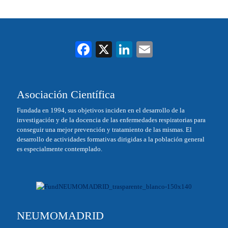
Fa
X
Li
E
ce
nk
m
bo
ed
ail
Asociación Científica
ok
In
Fundada en 1994, sus objetivos inciden en el desarrollo de la
investigación y de la docencia de las enfermedades respiratorias para
conseguir una mejor prevención y tratamiento de las mismas. El
desarrollo de actividades formativas dirigidas a la población general
es especialmente contemplado.
NEUMOMADRID