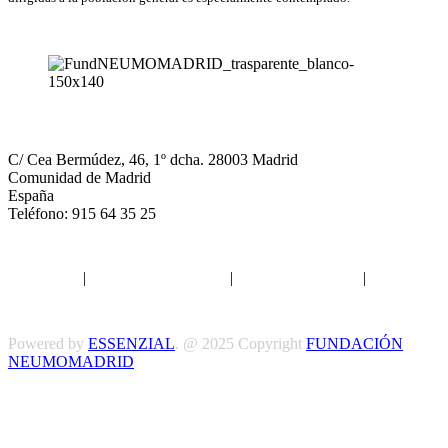
NEUMOMADRID
C/ Cea Bermúdez, 46, 1º dcha. 28003 Madrid
Comunidad de Madrid
España
Teléfono: 915 64 35 25
Aviso legal
|
Política de privacidad
|
Política de Cookies
|
Términos
y Condiciones
Powered by
ESSENZIAL
. @ 2025 Copyright
FUNDACIÓN
NEUMOMADRID
Síguenos