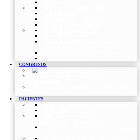
Grupo de Pediatría
Grupo de Fisioterapia Respiratoria
Grupo de Asma
Grupo de Sueño y Ventilación
Grupo de Patología Vascular
Grupo de Fibrosis Quística
Grupo de Enfermería
Grupo de Neumología intervencionista,
función pulmonar, trasplante y oncología
Grupo de Enfermedad Pulmonar Intersticial
Grupo de Tabaquismo
CONGRESOS
Histórico de Congresos
–
Congresos de
NEUMOMADRID
Otros Eventos
–
Entrega de premios, bienvenidas, tardes
con expertos y más.
PACIENTES
Blog
–
Artículos e Insights de NEUMOMADRID
Guías
–
Colección de Guías
Madrid Respira
–
Llamada a la acción sobre la
salud respiratoria y su comunicación
Vídeos Pacientes
–
Colección de Vídeos dirigidos
al Paciente
Asociaciones de pacientes
–
Asociaciones de