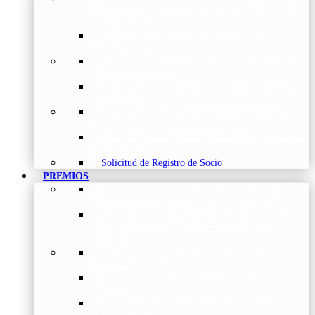
Torácica
–
Presentación de la Sociedad, Objetivos y
Nuestra Historia
Organización
–
Junta Directiva, Comités,
Direcciones y Foros
Grupos de trabajo
–
Nuestros coordinadores en
cada Grupo de Trabajo
Avales Científicos
–
Formulario de Solicitud de
Aval Científico
Patrocinadores
–
Organizaciones con las que
colaboramos
Tipos de Socios NEUMOMADRID
–
Requisitos
y beneficios de Socios
Solicitud de Registro de Socio
PREMIOS
Premios Neumomadrid – Introducción
–
Premios del Comité Científico de Neumomadrid
Comité Científico
–
Organización de premios,
cursos, publicaciones y eventos científicos de la
Sociedad
Premios a Proyectos
–
Becas a Proyectos de
Investigación
Beca Dña. Norah Nieto
–
Proyectos investigación
fibrosis pulmonar
Premios a Proyectos Nóveles
–
Becas a Proyectos