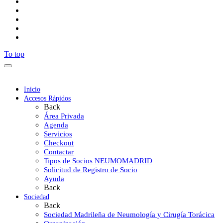
To top
Inicio
Accesos Rápidos
Back
Área Privada
Agenda
Servicios
Checkout
Contactar
Tipos de Socios NEUMOMADRID
Solicitud de Registro de Socio
Ayuda
Back
Sociedad
Back
Sociedad Madrileña de Neumología y Cirugía Torácica