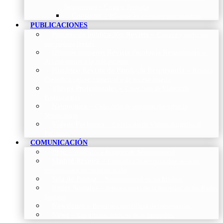
Neumología y Cirugía Torácica
Contactar
–
Póngase en contacto con nosotros
PUBLICACIONES
Proceso de publicación Revista
–
Conoce y participa
con nuestra revista
Últimos números Revista Patología Respiratoria
–
Acceso rápido a lo más reciente
Histórico Revista de Patología Respiratoria
–
Revista
Científica online, trimestral y de acceso abierto
Vídeos Profesionales
–
Colección de Vídeos de
Profesionales
Neumoteca
–
Colección de información sobre la
Neumología
Vídeos Pacientes
–
Colección de Vídeos dirigidos al
Pacientes
COMUNICACIÓN
Blog
–
Artículos e Insights de Neumomadrid
Madrid Respira
–
Llamada a la acción sobre la salud
respiratoria y su comunicación
Sala de Prensa
–
Neumomadrid en los Medios
Redes Sociales
–
Interacciones de la Sociedad en las Redes
Sociales
Newsletter
–
Boletines periódicos de información
News
–
Las últimas noticias de la fundación