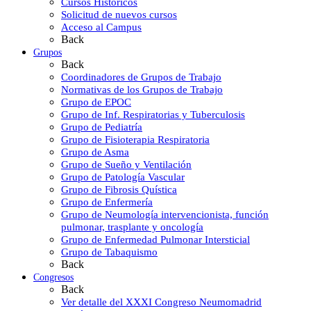
Cursos Históricos
Solicitud de nuevos cursos
Acceso al Campus
Back
Grupos
Back
Coordinadores de Grupos de Trabajo
Normativas de los Grupos de Trabajo
Grupo de EPOC
Grupo de Inf. Respiratorias y Tuberculosis
Grupo de Pediatría
Grupo de Fisioterapia Respiratoria
Grupo de Asma
Grupo de Sueño y Ventilación
Grupo de Patología Vascular
Grupo de Fibrosis Quística
Grupo de Enfermería
Grupo de Neumología intervencionista, función
pulmonar, trasplante y oncología
Grupo de Enfermedad Pulmonar Intersticial
Grupo de Tabaquismo
Back
Congresos
Back
Ver detalle del XXXI Congreso Neumomadrid