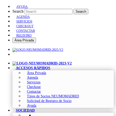
AYUDA
Search
Search
AGENDA
SERVICIOS
CHECKOUT
CONTACTAR
REGISTRO
Área Privada
ACCESOS RÁPIDOS
Área Privada
Agenda
Servicios
Checkout
Contactar
Tipos de Socios NEUMOMADRID
Solicitud de Registro de Socio
Ayuda
SOCIEDAD
Sociedad Madrileña de Neumología y Cirugía