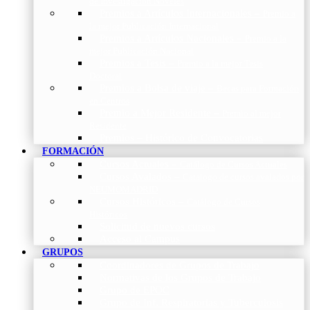
de Investigación Nóveles
Premios a Artículos Internacionales
–
Premio a
la mejor Publicación Internacional
Premios a Artículos Nacionales
–
Premio a la
mejor Publicación Nacional
Premios a Tesis
–
Premio a la mejor Tesis
Doctoral
Premios a Bolsa de viaje
–
Becas para Formación
en Centros
Premio a Mejor Residente
–
Premio al mejor
Residente
Premios – Histórico de Convocatorias
FORMACIÓN
Cursos Actuales
–
Catálogo de Cursos Actuales
Cursos Avalados
–
Catalogo de cursos avalados por
NEUMOMADRID
Cursos Históricos
–
Catálogo de Cursos
Históricos
Solicitud de nuevos cursos
Acceso al Campus
GRUPOS
Coordinadores de Grupos de Trabajo
Normativas de los Grupos de Trabajo
Grupo de EPOC
Grupo de Inf. Respiratorias y Tuberculosis