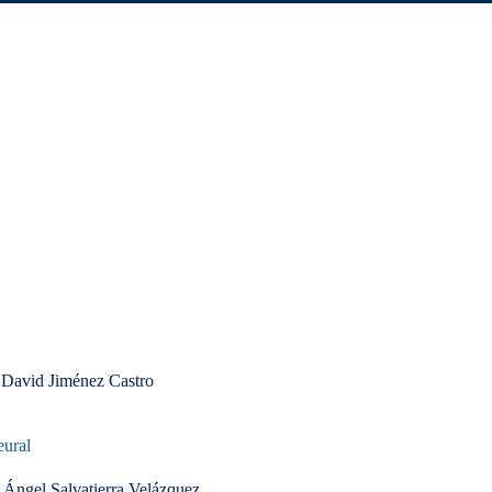
 David Jiménez Castro
eural
 Ángel Salvatierra Velázquez