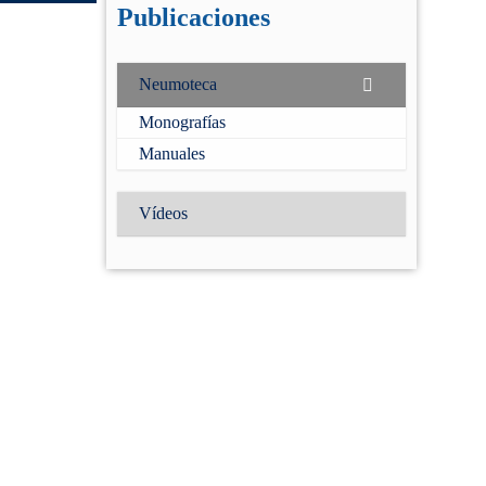
Correo electrónico
(Obligatorio)
Publicaciones
Contraseña
Neumoteca
(Obligatorio)
Monografías
Manuales
Recuérdame
¿Has olividado tu
Vídeos
contraseña?