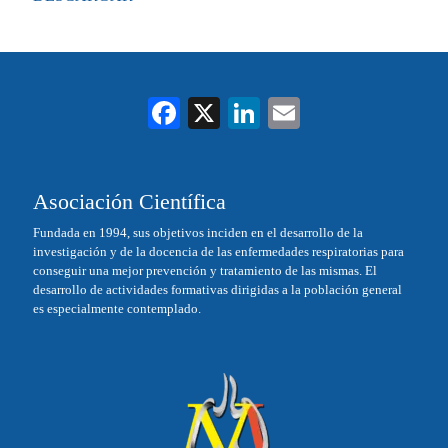
Fa
X
Li
E
ce
nk
m
bo
ed
ail
Asociación Científica
ok
In
Fundada en 1994, sus objetivos inciden en el desarrollo de la
investigación y de la docencia de las enfermedades respiratorias para
conseguir una mejor prevención y tratamiento de las mismas. El
desarrollo de actividades formativas dirigidas a la población general
es especialmente contemplado.