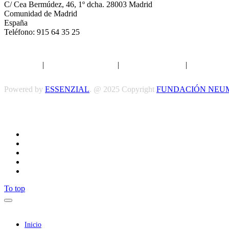
C/ Cea Bermúdez, 46, 1º dcha. 28003 Madrid
Comunidad de Madrid
España
Teléfono: 915 64 35 25
Aviso legal
|
Política de privacidad
|
Política de Cookies
|
Términos y 
Powered by
ESSENZIAL
. @ 2025 Copyright
FUNDACIÓN NEU
To top
Inicio