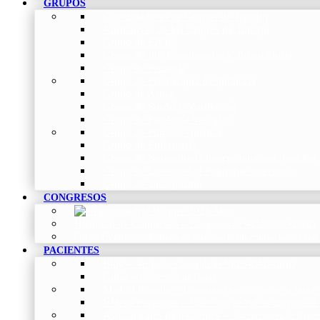
GRUPOS
Coordinadores de Grupos de Trabajo
Normativas de los Grupos de Trabajo
Grupo de EPOC
Grupo de Inf. Respiratorias y Tuberculosis
Grupo de Pediatría
Grupo de Fisioterapia Respiratoria
Grupo de Asma
Grupo de Sueño y Ventilación
Grupo de Patología Vascular
Grupo de Fibrosis Quística
Grupo de Enfermería
Grupo de Neumología intervencionista, función 
Grupo de Enfermedad Pulmonar Intersticial
Grupo de Tabaquismo
CONGRESOS
Histórico de Congresos
–
Congresos de NEUMOMADRID
Otros Eventos
–
Entrega de premios, bienvenidas, tardes con
PACIENTES
Blog
–
Artículos e Insights de NEUMOMADRID
Guías
–
Colección de Guías
Madrid Respira
–
Llamada a la acción sobre la salud 
Vídeos Pacientes
–
Colección de Vídeos dirigidos al
Asociaciones de pacientes
–
Asociaciones de Neumo