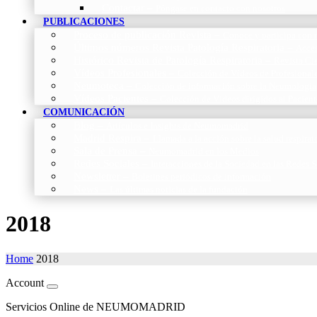
Contactar
–
Póngase en contacto con nosotros
PUBLICACIONES
Proceso de publicación Revista
–
Conoce y participa con n
Últimos números Revista Patología Respiratoria
–
Acces
Histórico Revista de Patología Respiratoria
–
Revista Cie
Vídeos Profesionales
–
Colección de Vídeos de Profesional
Neumoteca
–
Colección de información sobre la Neumología
Vídeos Pacientes
–
Colección de Vídeos dirigidos al Pacient
COMUNICACIÓN
Blog
–
Artículos e Insights de Neumomadrid
Madrid Respira
–
Llamada a la acción sobre la salud respira
Sala de Prensa
–
Neumomadrid en los Medios
Redes Sociales
–
Interacciones de la Sociedad en las Redes S
Newsletter
–
Boletines periódicos de información
News
–
Las últimas noticias de la fundación
2018
Home
2018
Account
Servicios Online de NEUMOMADRID