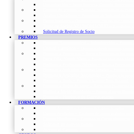
Organización
–
Junta Directiva, Comités, Direcciones
Grupos de trabajo
–
Nuestros coordinadores en cada
Avales Científicos
–
Formulario de Solicitud de Aval
Patrocinadores
–
Organizaciones con las que colabo
Tipos de Socios NEUMOMADRID
–
Requisitos y
Solicitud de Registro de Socio
PREMIOS
Premios Neumomadrid – Introducción
–
Premios 
Comité Científico
–
Organización de premios, cursos,
Premios a Proyectos
–
Becas a Proyectos de Investi
Beca Dña. Norah Nieto
–
Proyectos investigación f
Premios a Proyectos Nóveles
–
Becas a Proyectos 
Premios a Artículos Internacionales
–
Premio a la 
Premios a Artículos Nacionales
–
Premio a la mejo
Premios a Tesis
–
Premio a la mejor Tesis Doctoral
Premios a Bolsa de viaje
–
Becas para Formación en
Premio a Mejor Residente
–
Premio al mejor Reside
Premios – Histórico de Convocatorias
FORMACIÓN
Cursos Actuales
–
Catálogo de Cursos Actuales
Cursos Avalados
–
Catalogo de cursos avalados 
Cursos Históricos
–
Catálogo de Cursos Históricos
Solicitud de nuevos cursos
Acceso al Campus