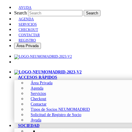
AYUDA
Search
Search
AGENDA
SERVICIOS
CHECKOUT
CONTACTAR
REGISTRO
Área Privada
ACCESOS RÁPIDOS
Área Privada
Agenda
Servicios
Checkout
Contactar
Tipos de Socios NEUMOMADRID
Solicitud de Registro de Socio
Ayuda
SOCIEDAD
Sociedad Madrileña de Neumología y Cirugía To