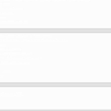
 y Foros
 Grupo de Trabajo
 Científico
ramos
 beneficios de Socios
del Comité Científico de Neumomadrid
 publicaciones y eventos científicos de la Sociedad
gación
ibrosis pulmonar
de Investigación Nóveles
mejor Publicación Internacional
r Publicación Nacional
 Centros
nte
por NEUMOMADRID