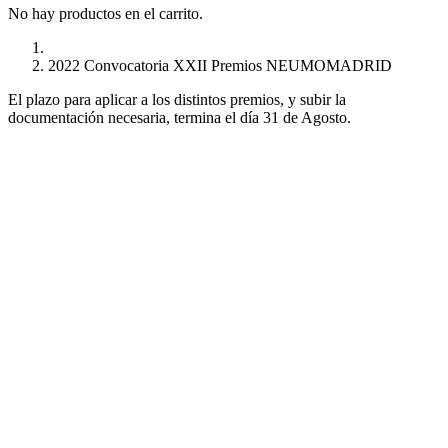
No hay productos en el carrito.
2022 Convocatoria XXII Premios NEUMOMADRID
El plazo para aplicar a los distintos premios, y subir la
documentación necesaria, termina el día 31 de Agosto.
PREMIOS NEUMOMADRID 2022
Convocatoria de Premios del Comité Científico de Neumomadrid
Proyectos de Investigación
Proyectos de Investigadores Nóveles
Mejor Publicación Internacional
Mejor Publicación Nacional
Mejor Tesis Doctoral
Bolsas de Viaje