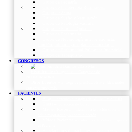
Grupo de Pediatría
Grupo de Fisioterapia Respiratoria
Grupo de Asma
Grupo de Sueño y Ventilación
Grupo de Patología Vascular
Grupo de Fibrosis Quística
Grupo de Enfermería
Grupo de Neumología intervencionista,
función pulmonar, trasplante y oncología
Grupo de Enfermedad Pulmonar Intersticial
Grupo de Tabaquismo
CONGRESOS
Histórico de Congresos
–
Congresos de
NEUMOMADRID
Otros Eventos
–
Entrega de premios, bienvenidas, tardes
con expertos y más.
PACIENTES
Blog
–
Artículos e Insights de NEUMOMADRID
Guías
–
Colección de Guías
Madrid Respira
–
Llamada a la acción sobre la
salud respiratoria y su comunicación
Vídeos Pacientes
–
Colección de Vídeos dirigidos
al Paciente
Asociaciones de pacientes
–
Asociaciones de