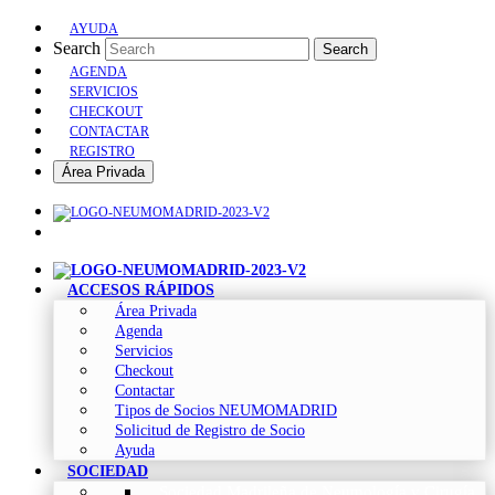
AYUDA
Search
Search
AGENDA
SERVICIOS
CHECKOUT
CONTACTAR
REGISTRO
Área Privada
ACCESOS RÁPIDOS
Área Privada
Agenda
Servicios
Checkout
Contactar
Tipos de Socios NEUMOMADRID
Solicitud de Registro de Socio
Ayuda
SOCIEDAD
Sociedad Madrileña de Neumología y Cirugía