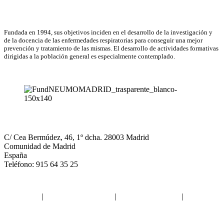
Asociación Científica
Fundada en 1994, sus objetivos inciden en el desarrollo de la investigación y
de la docencia de las enfermedades respiratorias para conseguir una mejor
prevención y tratamiento de las mismas. El desarrollo de actividades formativas
dirigidas a la población general es especialmente contemplado.
NEUMOMADRID
C/ Cea Bermúdez, 46, 1º dcha. 28003 Madrid
Comunidad de Madrid
España
Teléfono: 915 64 35 25
Aviso legal
|
Política de privacidad
|
Política de Cookies
|
Términos
y Condiciones