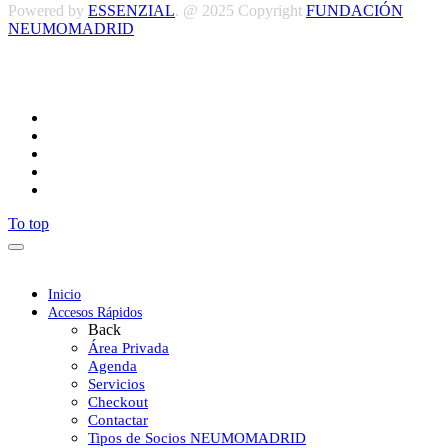
Powered by
ESSENZIAL
. @ 2025 Copyright
FUNDACIÓN
NEUMOMADRID
Síguenos
To top
Inicio
Accesos Rápidos
Back
Área Privada
Agenda
Servicios
Checkout
Contactar
Tipos de Socios NEUMOMADRID