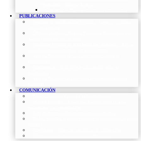
Neumología y Cirugía Torácica
Contactar
–
Póngase en contacto con nosotros
PUBLICACIONES
Proceso de publicación Revista
–
Conoce y participa
con nuestra revista
Últimos números Revista Patología Respiratoria
–
Acceso rápido a lo más reciente
Histórico Revista de Patología Respiratoria
–
Revista
Científica online, trimestral y de acceso abierto
Vídeos Profesionales
–
Colección de Vídeos de
Profesionales
Neumoteca
–
Colección de información sobre la
Neumología
Vídeos Pacientes
–
Colección de Vídeos dirigidos al
Pacientes
COMUNICACIÓN
Blog
–
Artículos e Insights de Neumomadrid
Madrid Respira
–
Llamada a la acción sobre la salud
respiratoria y su comunicación
Sala de Prensa
–
Neumomadrid en los Medios
Redes Sociales
–
Interacciones de la Sociedad en las Redes
Sociales
Newsletter
–
Boletines periódicos de información
News
–
Las últimas noticias de la fundación