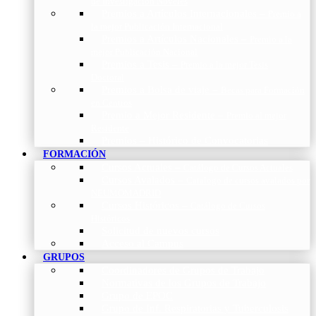
de Investigación Nóveles
Premios a Artículos Internacionales
–
Premio a
la mejor Publicación Internacional
Premios a Artículos Nacionales
–
Premio a la
mejor Publicación Nacional
Premios a Tesis
–
Premio a la mejor Tesis
Doctoral
Premios a Bolsa de viaje
–
Becas para Formación
en Centros
Premio a Mejor Residente
–
Premio al mejor
Residente
Premios – Histórico de Convocatorias
FORMACIÓN
Cursos Actuales
–
Catálogo de Cursos Actuales
Cursos Avalados
–
Catalogo de cursos avalados por
NEUMOMADRID
Cursos Históricos
–
Catálogo de Cursos
Históricos
Solicitud de nuevos cursos
Acceso al Campus
GRUPOS
Coordinadores de Grupos de Trabajo
Normativas de los Grupos de Trabajo
Grupo de EPOC
Grupo de Inf. Respiratorias y Tuberculosis