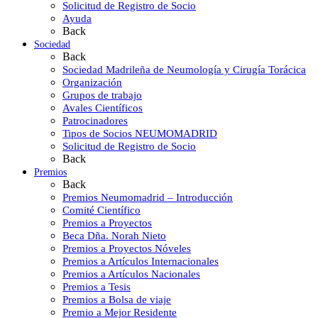
Solicitud de Registro de Socio
Ayuda
Back
Sociedad
Back
Sociedad Madrileña de Neumología y Cirugía Torácica
Organización
Grupos de trabajo
Avales Científicos
Patrocinadores
Tipos de Socios NEUMOMADRID
Solicitud de Registro de Socio
Back
Premios
Back
Premios Neumomadrid – Introducción
Comité Científico
Premios a Proyectos
Beca Dña. Norah Nieto
Premios a Proyectos Nóveles
Premios a Artículos Internacionales
Premios a Artículos Nacionales
Premios a Tesis
Premios a Bolsa de viaje
Premio a Mejor Residente