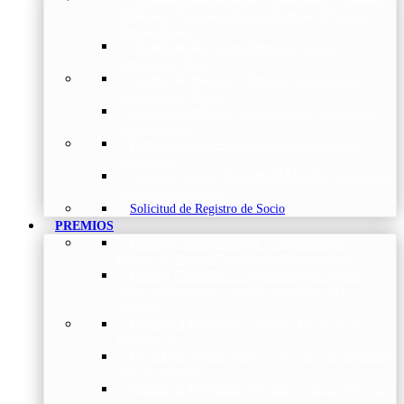
Torácica
–
Presentación de la Sociedad, Objetivos y
Nuestra Historia
Organización
–
Junta Directiva, Comités,
Direcciones y Foros
Grupos de trabajo
–
Nuestros coordinadores en
cada Grupo de Trabajo
Avales Científicos
–
Formulario de Solicitud de
Aval Científico
Patrocinadores
–
Organizaciones con las que
colaboramos
Tipos de Socios NEUMOMADRID
–
Requisitos
y beneficios de Socios
Solicitud de Registro de Socio
PREMIOS
Premios Neumomadrid – Introducción
–
Premios del Comité Científico de Neumomadrid
Comité Científico
–
Organización de premios,
cursos, publicaciones y eventos científicos de la
Sociedad
Premios a Proyectos
–
Becas a Proyectos de
Investigación
Beca Dña. Norah Nieto
–
Proyectos investigación
fibrosis pulmonar
Premios a Proyectos Nóveles
–
Becas a Proyectos