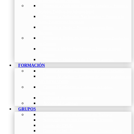
de Investigación Nóveles
Premios a Artículos Internacionales
–
Premio a
la mejor Publicación Internacional
Premios a Artículos Nacionales
–
Premio a la
mejor Publicación Nacional
Premios a Tesis
–
Premio a la mejor Tesis
Doctoral
Premios a Bolsa de viaje
–
Becas para Formación
en Centros
Premio a Mejor Residente
–
Premio al mejor
Residente
Premios – Histórico de Convocatorias
FORMACIÓN
Cursos Actuales
–
Catálogo de Cursos Actuales
Cursos Avalados
–
Catalogo de cursos avalados por
NEUMOMADRID
Cursos Históricos
–
Catálogo de Cursos
Históricos
Solicitud de nuevos cursos
Acceso al Campus
GRUPOS
Coordinadores de Grupos de Trabajo
Normativas de los Grupos de Trabajo
Grupo de EPOC
Grupo de Inf. Respiratorias y Tuberculosis