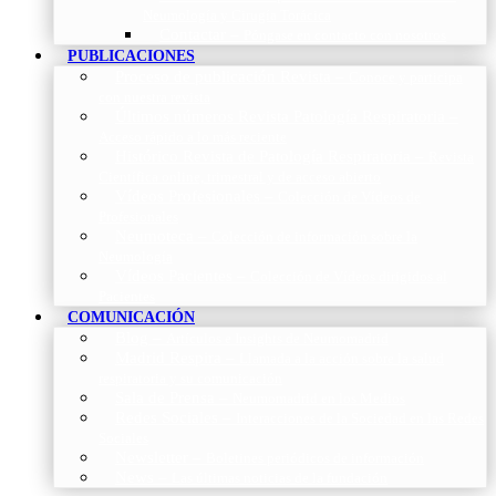
Neumología y Cirugía Torácica
Contactar
–
Póngase en contacto con nosotros
PUBLICACIONES
Proceso de publicación Revista
–
Conoce y participa
con nuestra revista
Últimos números Revista Patología Respiratoria
–
Acceso rápido a lo más reciente
Histórico Revista de Patología Respiratoria
–
Revista
Científica online, trimestral y de acceso abierto
Vídeos Profesionales
–
Colección de Vídeos de
Profesionales
Neumoteca
–
Colección de información sobre la
Neumología
Vídeos Pacientes
–
Colección de Vídeos dirigidos al
Pacientes
COMUNICACIÓN
Blog
–
Artículos e Insights de Neumomadrid
Madrid Respira
–
Llamada a la acción sobre la salud
respiratoria y su comunicación
Sala de Prensa
–
Neumomadrid en los Medios
Redes Sociales
–
Interacciones de la Sociedad en las Redes
Sociales
Newsletter
–
Boletines periódicos de información
News
–
Las últimas noticias de la fundación