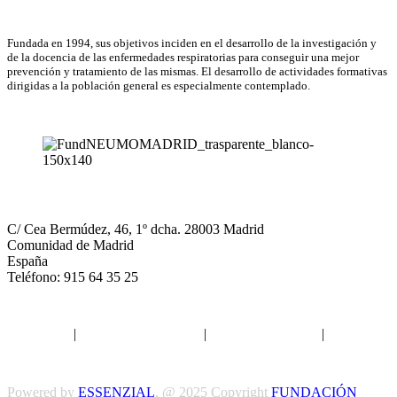
Asociación Científica
Fundada en 1994, sus objetivos inciden en el desarrollo de la investigación y
de la docencia de las enfermedades respiratorias para conseguir una mejor
prevención y tratamiento de las mismas. El desarrollo de actividades formativas
dirigidas a la población general es especialmente contemplado.
NEUMOMADRID
C/ Cea Bermúdez, 46, 1º dcha. 28003 Madrid
Comunidad de Madrid
España
Teléfono: 915 64 35 25
Aviso legal
|
Política de privacidad
|
Política de Cookies
|
Términos
y Condiciones
Powered by
ESSENZIAL
. @ 2025 Copyright
FUNDACIÓN