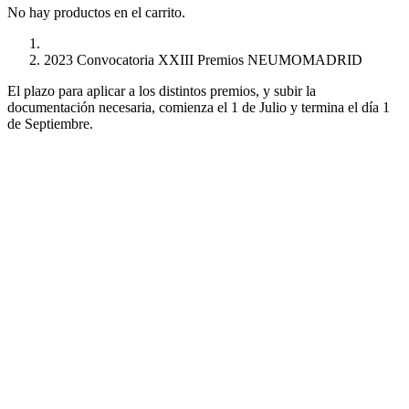
No hay productos en el carrito.
2023 Convocatoria XXIII Premios NEUMOMADRID
El plazo para aplicar a los distintos premios, y subir la
documentación necesaria, comienza el 1 de Julio y termina el día 1
de Septiembre.
PREMIOS NEUMOMADRID 2023
Convocatoria de Premios del Comité Científico de Neumomadrid
Proyectos de Investigación
Proyectos de Investigadores Nóveles
Mejor Publicación Internacional
Mejor Publicación Nacional
Mejor Tesis Doctoral
Bolsas de Viaje
Mejor Residente