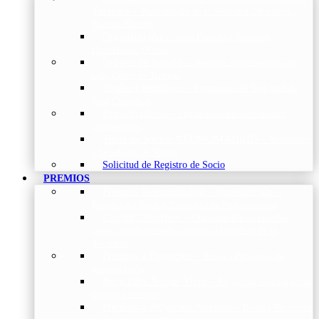
Torácica
–
Presentación de la Sociedad, Objetivos y
Nuestra Historia
Organización
–
Junta Directiva, Comités,
Direcciones y Foros
Grupos de trabajo
–
Nuestros coordinadores en
cada Grupo de Trabajo
Avales Científicos
–
Formulario de Solicitud de
Aval Científico
Patrocinadores
–
Organizaciones con las que
colaboramos
Tipos de Socios NEUMOMADRID
–
Requisitos
y beneficios de Socios
Solicitud de Registro de Socio
PREMIOS
Premios Neumomadrid – Introducción
–
Premios del Comité Científico de Neumomadrid
Comité Científico
–
Organización de premios,
cursos, publicaciones y eventos científicos de la
Sociedad
Premios a Proyectos
–
Becas a Proyectos de
Investigación
Beca Dña. Norah Nieto
–
Proyectos investigación
fibrosis pulmonar
Premios a Proyectos Nóveles
–
Becas a Proyectos