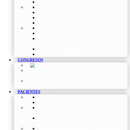
Grupo de Pediatría
Grupo de Fisioterapia Respiratoria
Grupo de Asma
Grupo de Sueño y Ventilación
Grupo de Patología Vascular
Grupo de Fibrosis Quística
Grupo de Enfermería
Grupo de Neumología intervencionista,
función pulmonar, trasplante y oncología
Grupo de Enfermedad Pulmonar Intersticial
Grupo de Tabaquismo
CONGRESOS
Histórico de Congresos
–
Congresos de
NEUMOMADRID
Otros Eventos
–
Entrega de premios, bienvenidas, tardes
con expertos y más.
PACIENTES
Blog
–
Artículos e Insights de NEUMOMADRID
Guías
–
Colección de Guías
Madrid Respira
–
Llamada a la acción sobre la
salud respiratoria y su comunicación
Vídeos Pacientes
–
Colección de Vídeos dirigidos
al Paciente
Asociaciones de pacientes
–
Asociaciones de