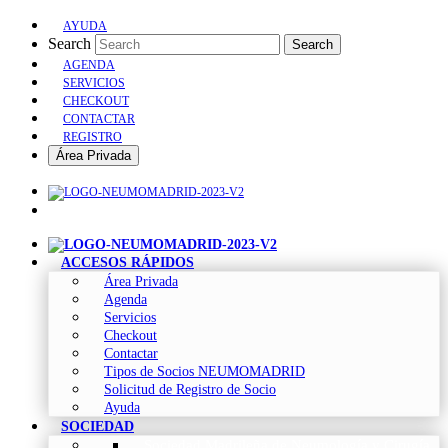
AYUDA
Search
Search
AGENDA
SERVICIOS
CHECKOUT
CONTACTAR
REGISTRO
Área Privada
ACCESOS RÁPIDOS
Área Privada
Agenda
Servicios
Checkout
Contactar
Tipos de Socios NEUMOMADRID
Solicitud de Registro de Socio
Ayuda
SOCIEDAD
Sociedad Madrileña de Neumología y Cirugía