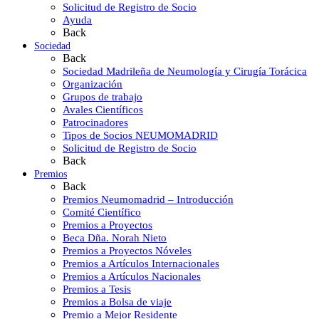
Solicitud de Registro de Socio
Ayuda
Back
Sociedad
Back
Sociedad Madrileña de Neumología y Cirugía Torácica
Organización
Grupos de trabajo
Avales Científicos
Patrocinadores
Tipos de Socios NEUMOMADRID
Solicitud de Registro de Socio
Back
Premios
Back
Premios Neumomadrid – Introducción
Comité Científico
Premios a Proyectos
Beca Dña. Norah Nieto
Premios a Proyectos Nóveles
Premios a Artículos Internacionales
Premios a Artículos Nacionales
Premios a Tesis
Premios a Bolsa de viaje
Premio a Mejor Residente