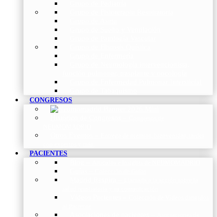
Grupo de Pediatría
Grupo de Fisioterapia Respiratoria
Grupo de Asma
Grupo de Sueño y Ventilación
Grupo de Patología Vascular
Grupo de Fibrosis Quística
Grupo de Enfermería
Grupo de Neumología intervencionista,
función pulmonar, trasplante y oncología
Grupo de Enfermedad Pulmonar Intersticial
Grupo de Tabaquismo
CONGRESOS
Histórico de Congresos
–
Congresos de
NEUMOMADRID
Otros Eventos
–
Entrega de premios, bienvenidas, tardes
con expertos y más.
PACIENTES
Blog
–
Artículos e Insights de NEUMOMADRID
Guías
–
Colección de Guías
Madrid Respira
–
Llamada a la acción sobre la
salud respiratoria y su comunicación
Vídeos Pacientes
–
Colección de Vídeos dirigidos
al Paciente
Asociaciones de pacientes
–
Asociaciones de