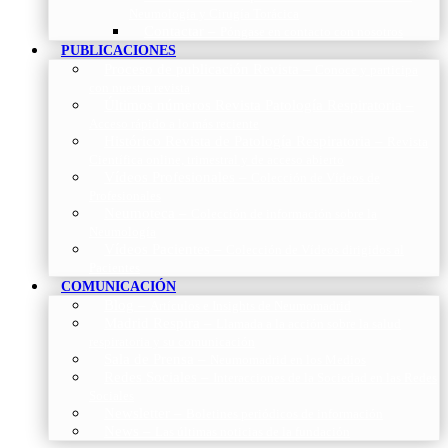
Neumología y Cirugía Torácica
Contactar
–
Póngase en contacto con nosotros
PUBLICACIONES
Proceso de publicación Revista
–
Conoce y participa
con nuestra revista
Últimos números Revista Patología Respiratoria
–
Acceso rápido a lo más reciente
Histórico Revista de Patología Respiratoria
–
Revista
Científica online, trimestral y de acceso abierto
Vídeos Profesionales
–
Colección de Vídeos de
Profesionales
Neumoteca
–
Colección de información sobre la
Neumología
Vídeos Pacientes
–
Colección de Vídeos dirigidos al
Pacientes
COMUNICACIÓN
Blog
–
Artículos e Insights de Neumomadrid
Madrid Respira
–
Llamada a la acción sobre la salud
respiratoria y su comunicación
Sala de Prensa
–
Neumomadrid en los Medios
Redes Sociales
–
Interacciones de la Sociedad en las Redes
Sociales
Newsletter
–
Boletines periódicos de información
News
–
Las últimas noticias de la fundación