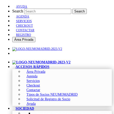
AYUDA
Search
Search
AGENDA
SERVICIOS
CHECKOUT
CONTACTAR
REGISTRO
Área Privada
ACCESOS RÁPIDOS
Área Privada
Agenda
Servicios
Checkout
Contactar
Tipos de Socios NEUMOMADRID
Solicitud de Registro de Socio
Ayuda
SOCIEDAD
Sociedad Madrileña de Neumología y Cirugía