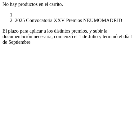
No hay productos en el carrito.
2025 Convocatoria XXV Premios NEUMOMADRID
El plazo para aplicar a los distintos premios, y subir la
documentación necesaria, comienzó el 1 de Julio y terminó el día 1
de Septiembre.
PREMIOS NEUMOMADRID 2025
Convocatoria de Premios del Comité Científico de Neumomadrid
Proyectos de Investigación
Beca Dña. Norah Nieto
Proyectos de Investigadores Nóveles
Mejor Publicación Internacional
Mejor Publicación Nacional
Mejor Tesis Doctoral
Bolsas de Viaje