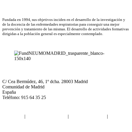
Asociación Científica
Fundada en 1994, sus objetivos inciden en el desarrollo de la investigación y
de la docencia de las enfermedades respiratorias para conseguir una mejor
prevención y tratamiento de las mismas. El desarrollo de actividades formativas
dirigidas a la población general es especialmente contemplado.
NEUMOMADRID
C/ Cea Bermúdez, 46, 1º dcha. 28003 Madrid
Comunidad de Madrid
España
Teléfono: 915 64 35 25
Aviso legal
|
Política de privacidad
|
Política de Cookies
|
Términos
y Condiciones