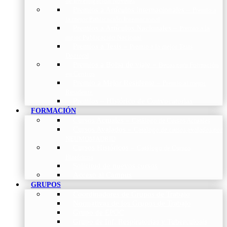
de Investigación Nóveles
Premios a Artículos Internacionales
–
Premio a
la mejor Publicación Internacional
Premios a Artículos Nacionales
–
Premio a la
mejor Publicación Nacional
Premios a Tesis
–
Premio a la mejor Tesis
Doctoral
Premios a Bolsa de viaje
–
Becas para Formación
en Centros
Premio a Mejor Residente
–
Premio al mejor
Residente
Premios – Histórico de Convocatorias
FORMACIÓN
Cursos Actuales
–
Catálogo de Cursos Actuales
Cursos Avalados
–
Catalogo de cursos avalados por
NEUMOMADRID
Cursos Históricos
–
Catálogo de Cursos
Históricos
Solicitud de nuevos cursos
Acceso al Campus
GRUPOS
Coordinadores de Grupos de Trabajo
Normativas de los Grupos de Trabajo
Grupo de EPOC
Grupo de Inf. Respiratorias y Tuberculosis