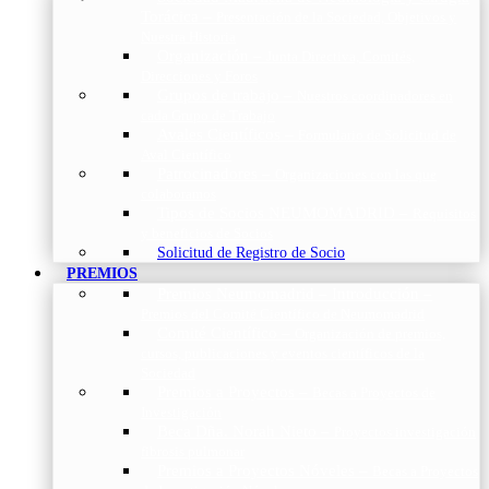
Torácica
–
Presentación de la Sociedad, Objetivos y
Nuestra Historia
Organización
–
Junta Directiva, Comités,
Direcciones y Foros
Grupos de trabajo
–
Nuestros coordinadores en
cada Grupo de Trabajo
Avales Científicos
–
Formulario de Solicitud de
Aval Científico
Patrocinadores
–
Organizaciones con las que
colaboramos
Tipos de Socios NEUMOMADRID
–
Requisitos
y beneficios de Socios
Solicitud de Registro de Socio
PREMIOS
Premios Neumomadrid – Introducción
–
Premios del Comité Científico de Neumomadrid
Comité Científico
–
Organización de premios,
cursos, publicaciones y eventos científicos de la
Sociedad
Premios a Proyectos
–
Becas a Proyectos de
Investigación
Beca Dña. Norah Nieto
–
Proyectos investigación
fibrosis pulmonar
Premios a Proyectos Nóveles
–
Becas a Proyectos