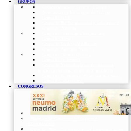
GRUPOS
Coordinadores de Grupos de Trabajo
Normativas de los Grupos de Trabajo
Grupo de EPOC
Grupo de Inf. Respiratorias y Tuberculosis
Grupo de Pediatría
Grupo de Fisioterapia Respiratoria
Grupo de Asma
Grupo de Sueño y Ventilación
Grupo de Patología Vascular
Grupo de Fibrosis Quística
Grupo de Enfermería
Grupo de Neumología intervencionista,
función pulmonar, trasplante y oncología
Grupo de Enfermedad Pulmonar Intersticial
Grupo de Tabaquismo
CONGRESOS
Histórico de Congresos
–
Congresos de
NEUMOMADRID
Otros Eventos
–
Entrega de premios, bienvenidas, tardes