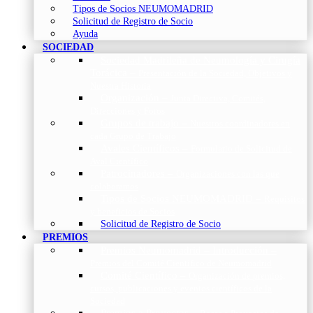
Tipos de Socios NEUMOMADRID
Solicitud de Registro de Socio
Ayuda
SOCIEDAD
Sociedad Madrileña de Neumología y Cirugía
Torácica
–
Presentación de la Sociedad, Objetivos y
Nuestra Historia
Organización
–
Junta Directiva, Comités,
Direcciones y Foros
Grupos de trabajo
–
Nuestros coordinadores en
cada Grupo de Trabajo
Avales Científicos
–
Formulario de Solicitud de
Aval Científico
Patrocinadores
–
Organizaciones con las que
colaboramos
Tipos de Socios NEUMOMADRID
–
Requisitos
y beneficios de Socios
Solicitud de Registro de Socio
PREMIOS
Premios Neumomadrid – Introducción
–
Premios del Comité Científico de Neumomadrid
Comité Científico
–
Organización de premios,
cursos, publicaciones y eventos científicos de la
Sociedad
Premios a Proyectos
–