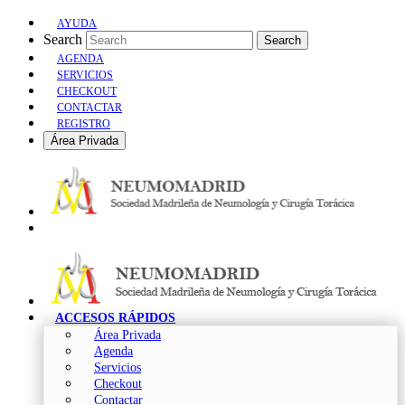
AYUDA
Search
Search
AGENDA
SERVICIOS
CHECKOUT
CONTACTAR
REGISTRO
Área Privada
ACCESOS RÁPIDOS
Área Privada
Agenda
Servicios
Checkout
Contactar