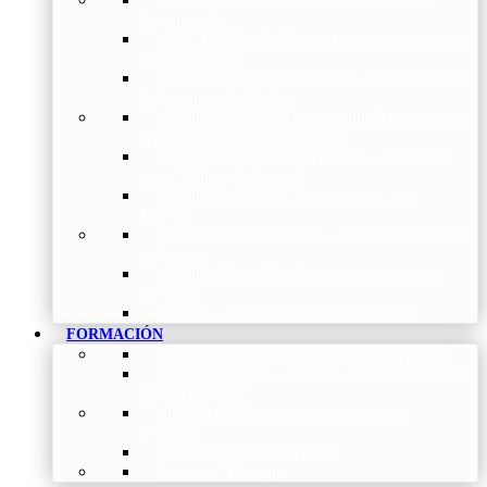
Becas a Proyectos de
Investigación
Beca Dña. Norah Nieto
–
Proyectos investigación
fibrosis pulmonar
Premios a Proyectos Nóveles
–
Becas a Proyectos
de Investigación Nóveles
Premios a Artículos Internacionales
–
Premio a
la mejor Publicación Internacional
Premios a Artículos Nacionales
–
Premio a la
mejor Publicación Nacional
Premios a Tesis
–
Premio a la mejor Tesis
Doctoral
Premios a Bolsa de viaje
–
Becas para Formación
en Centros
Premio a Mejor Residente
–
Premio al mejor
Residente
Premios – Histórico de Convocatorias
FORMACIÓN
Cursos Actuales
–
Catálogo de Cursos Actuales
Cursos Avalados
–
Catalogo de cursos avalados por
NEUMOMADRID
Cursos Históricos
–
Catálogo de Cursos
Históricos
Solicitud de nuevos cursos
Acceso al Campus