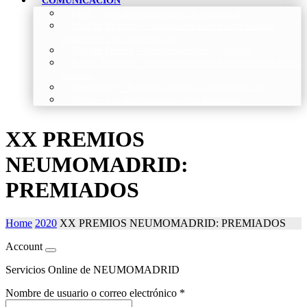
COMUNICACIÓN
Blog
–
Artículos e Insights de Neumomadrid
Madrid Respira
–
Llamada a la acción sobre la salud
respiratoria y su comunicación
Sala de Prensa
–
Neumomadrid en los Medios
Redes Sociales
–
Interacciones de la Sociedad en las Redes
Sociales
Newsletter
–
Boletines periódicos de información
News
–
Las últimas noticias de la fundación
XX PREMIOS
NEUMOMADRID:
PREMIADOS
Home
2020
XX PREMIOS NEUMOMADRID: PREMIADOS
Account
Servicios Online de NEUMOMADRID
Nombre de usuario o correo electrónico
*