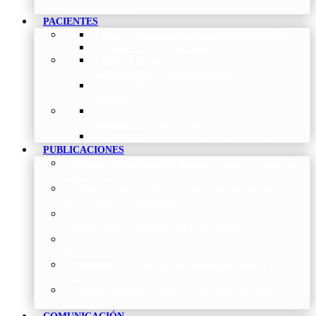
con expertos y más.
PACIENTES
Blog
–
Artículos e Insights de NEUMOMADRID
Guías
–
Colección de Guías
Madrid Respira
–
Llamada a la acción sobre la
salud respiratoria y su comunicación
Vídeos Pacientes
–
Colección de Vídeos dirigidos
al Paciente
Asociaciones de pacientes
–
Asociaciones de
Neumología y Cirugía Torácica
Contactar
–
Póngase en contacto con nosotros
PUBLICACIONES
Proceso de publicación Revista
–
Conoce y participa
con nuestra revista
Últimos números Revista Patología Respiratoria
–
Acceso rápido a lo más reciente
Histórico Revista de Patología Respiratoria
–
Revista
Científica online, trimestral y de acceso abierto
Vídeos Profesionales
–
Colección de Vídeos de
Profesionales
Neumoteca
–
Colección de información sobre la
Neumología
Vídeos Pacientes
–
Colección de Vídeos dirigidos al
Pacientes