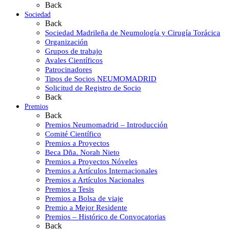
Back
Sociedad
Back
Sociedad Madrileña de Neumología y Cirugía Torácica
Organización
Grupos de trabajo
Avales Científicos
Patrocinadores
Tipos de Socios NEUMOMADRID
Solicitud de Registro de Socio
Back
Premios
Back
Premios Neumomadrid – Introducción
Comité Científico
Premios a Proyectos
Beca Dña. Norah Nieto
Premios a Proyectos Nóveles
Premios a Artículos Internacionales
Premios a Artículos Nacionales
Premios a Tesis
Premios a Bolsa de viaje
Premio a Mejor Residente
Premios – Histórico de Convocatorias
Back