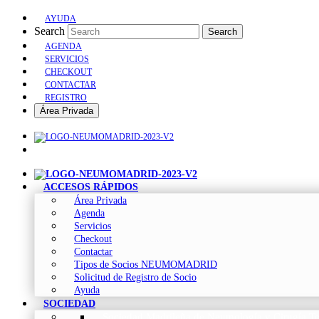
AYUDA
Search
Search
AGENDA
SERVICIOS
CHECKOUT
CONTACTAR
REGISTRO
Área Privada
ACCESOS RÁPIDOS
Área Privada
Agenda
Servicios
Checkout
Contactar
Tipos de Socios NEUMOMADRID
Solicitud de Registro de Socio
Ayuda
SOCIEDAD
Sociedad Madrileña de Neumología y Cirugía To