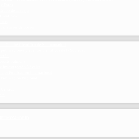
 y Foros
 Grupo de Trabajo
 Científico
ramos
 beneficios de Socios
del Comité Científico de Neumomadrid
 publicaciones y eventos científicos de la Sociedad
gación
ibrosis pulmonar
de Investigación Nóveles
mejor Publicación Internacional
r Publicación Nacional
 Centros
nte
por NEUMOMADRID