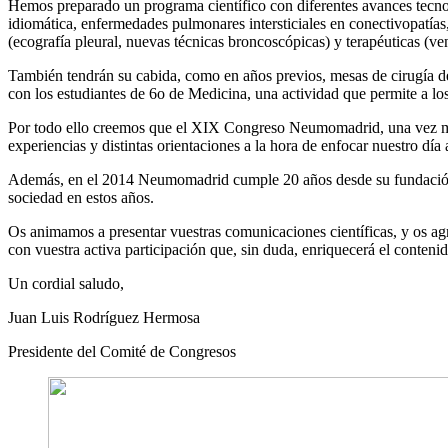
Hemos preparado un programa científico con diferentes avances tecnológ
idiomática, enfermedades pulmonares intersticiales en conectivopatías
(ecografía pleural, nuevas técnicas broncoscópicas) y terapéuticas (ve
También tendrán su cabida, como en años previos, mesas de cirugía de 
con los estudiantes de 6o de Medicina, una actividad que permite a los
Por todo ello creemos que el XIX Congreso Neumomadrid, una vez más,
experiencias y distintas orientaciones a la hora de enfocar nuestro día 
Además, en el 2014 Neumomadrid cumple 20 años desde su fundación, y
sociedad en estos años.
Os animamos a presentar vuestras comunicaciones científicas, y os agr
con vuestra activa participación que, sin duda, enriquecerá el conteni
Un cordial saludo,
Juan Luis Rodríguez Hermosa
Presidente del Comité de Congresos