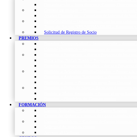
Organización
–
Junta Directiva, Comités, Direcciones
Grupos de trabajo
–
Nuestros coordinadores en cada
Avales Científicos
–
Formulario de Solicitud de Aval
Patrocinadores
–
Organizaciones con las que colabo
Tipos de Socios NEUMOMADRID
–
Requisitos y
Solicitud de Registro de Socio
PREMIOS
Premios Neumomadrid – Introducción
–
Premios 
Comité Científico
–
Organización de premios, cursos,
Premios a Proyectos
–
Becas a Proyectos de Investi
Beca Dña. Norah Nieto
–
Proyectos investigación f
Premios a Proyectos Nóveles
–
Becas a Proyectos 
Premios a Artículos Internacionales
–
Premio a la 
Premios a Artículos Nacionales
–
Premio a la mejo
Premios a Tesis
–
Premio a la mejor Tesis Doctoral
Premios a Bolsa de viaje
–
Becas para Formación en
Premio a Mejor Residente
–
Premio al mejor Reside
Premios – Histórico de Convocatorias
FORMACIÓN
Cursos Actuales
–
Catálogo de Cursos Actuales
Cursos Avalados
–
Catalogo de cursos avalados 
Cursos Históricos
–
Catálogo de Cursos Históricos
Solicitud de nuevos cursos
Acceso al Campus