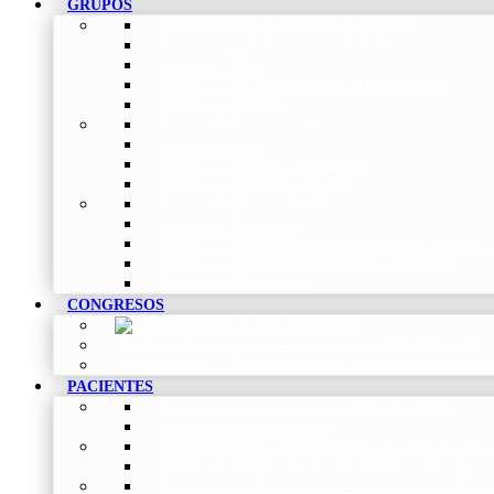
GRUPOS
Coordinadores de Grupos de Trabajo
Normativas de los Grupos de Trabajo
Grupo de EPOC
Grupo de Inf. Respiratorias y Tuberculosis
Grupo de Pediatría
Grupo de Fisioterapia Respiratoria
Grupo de Asma
Grupo de Sueño y Ventilación
Grupo de Patología Vascular
Grupo de Fibrosis Quística
Grupo de Enfermería
Grupo de Neumología intervencionista, función 
Grupo de Enfermedad Pulmonar Intersticial
Grupo de Tabaquismo
CONGRESOS
Histórico de Congresos
–
Congresos de NEUMOMADRID
Otros Eventos
–
Entrega de premios, bienvenidas, tardes con
PACIENTES
Blog
–
Artículos e Insights de NEUMOMADRID
Guías
–
Colección de Guías
Madrid Respira
–
Llamada a la acción sobre la salud 
Vídeos Pacientes
–
Colección de Vídeos dirigidos al
Asociaciones de pacientes
–
Asociaciones de Neumo