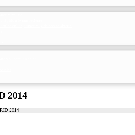
uestra revista
o rápido a lo más reciente
ntífica online, trimestral y de acceso abierto
es
es
toria y su comunicación
ociales
 2014
RID 2014