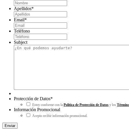
Apellidos
*
Email
*
Teléfono
Subject
Protección de Datos
*
Estoy conforme con la
Política de Protección de Datos
y los
Término
Información Promocional
Acepto recibir información promocional.